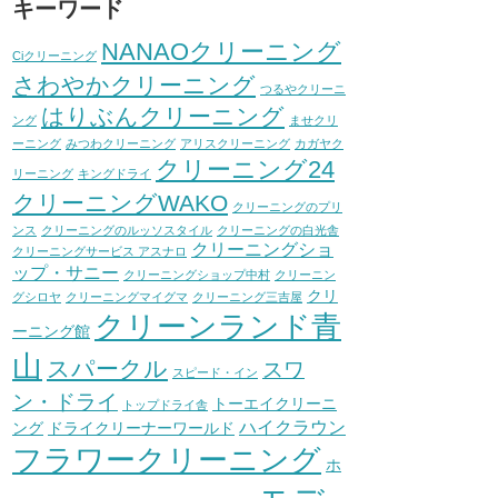
キーワード
NANAOクリーニング
Ciクリーニング
さわやかクリーニング
つるやクリーニ
はりぶんクリーニング
ング
ませクリ
ーニング
みつわクリーニング
アリスクリーニング
カガヤク
クリーニング24
リーニング
キングドライ
クリーニングWAKO
クリーニングのプリ
ンス
クリーニングのルッソスタイル
クリーニングの白光舎
クリーニングショ
クリーニングサービス アスナロ
ップ・サニー
クリーニングショップ中村
クリーニン
クリ
グシロヤ
クリーニングマイグマ
クリーニング三吉屋
クリーンランド青
ーニング館
山
スパークル
スワ
スピード・イン
ン・ドライ
トーエイクリーニ
トップドライ舎
ハイクラウン
ング
ドライクリーナーワールド
フラワークリーニング
ホ