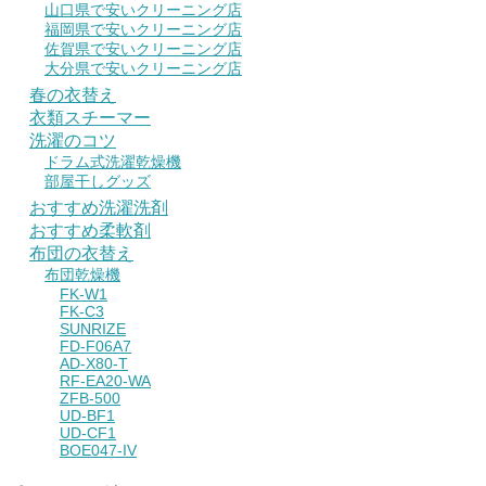
山口県で安いクリーニング店
福岡県で安いクリーニング店
佐賀県で安いクリーニング店
大分県で安いクリーニング店
春の衣替え
衣類スチーマー
洗濯のコツ
ドラム式洗濯乾燥機
部屋干しグッズ
おすすめ洗濯洗剤
おすすめ柔軟剤
布団の衣替え
布団乾燥機
FK-W1
FK-C3
SUNRIZE
FD-F06A7
AD-X80-T
RF-EA20-WA
ZFB-500
UD-BF1
UD-CF1
BOE047-IV