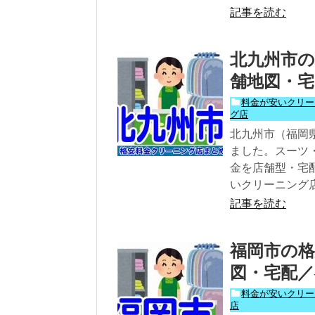
記事を読む
北九州市の
舗地図・宅
料金が安いクリー
グ店
北九州市（福岡
ました。スーツ
金を店舗型・宅
いクリーニング
記事を読む
福岡市の格
図・宅配／
料金が安いクリー
店