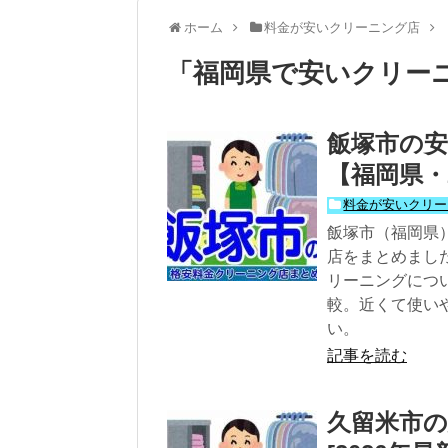
ホーム
料金が安いクリーニング店
「
福岡県で安いクリー
飯塚市の安
【福岡県・
料金が安いクリー
飯塚市（福岡県
店をまとめまし
リーニングにつ
較。近くて使い
い。
記事を読む
久留米市の