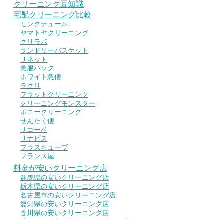
クリーニング豆知識
宅配クリーニング比較
モンクチュール
ヤマトヤクリーニング
クリラボ
ランドリーバスケット
リネット
美服パック
ホワイト急便
ラクリ
フラットクリーニング
クリーニングモンスター
ポニークリーニング
せんたく便
リコーベ
リナビス
プラスキューブ
フランス屋
料金が安いクリーニング店
群馬県の安いクリーニング店
栃木県の安いクリーニング店
名古屋市の安いクリーニング店
愛知県の安いクリーニング店
香川県の安いクリーニング店