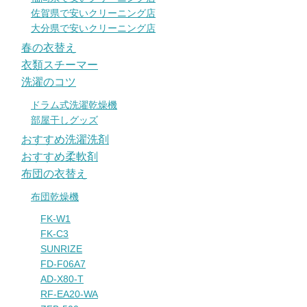
佐賀県で安いクリーニング店
大分県で安いクリーニング店
春の衣替え
衣類スチーマー
洗濯のコツ
ドラム式洗濯乾燥機
部屋干しグッズ
おすすめ洗濯洗剤
おすすめ柔軟剤
布団の衣替え
布団乾燥機
FK-W1
FK-C3
SUNRIZE
FD-F06A7
AD-X80-T
RF-EA20-WA