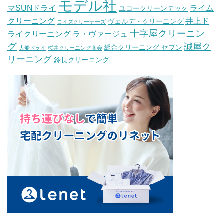
モデル社
マSUNドライ
ライム
ユコークリーンテック
クリーニング
井上ド
ヴェルデ・クリーニング
ロイズクリーナーズ
十字屋クリーニン
ライクリーニング ラ・ヴァージュ
グ
誠屋ク
総合クリーニング セブン
大船ドライ
桜井クリーニング商会
リーニング
鈴長クリーニング