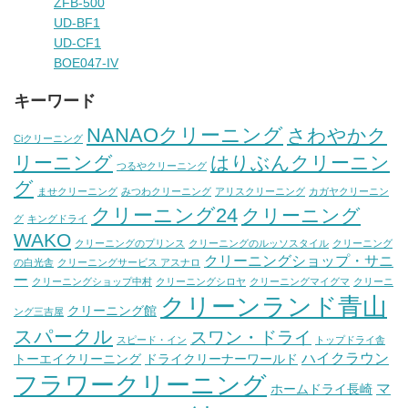
ZFB-500
UD-BF1
UD-CF1
BOE047-IV
キーワード
NANAOクリーニング
さわやかク
Ciクリーニング
リーニング
はりぶんクリーニン
つるやクリーニング
グ
ませクリーニング
みつわクリーニング
アリスクリーニング
カガヤクリーニン
クリーニング24
クリーニング
グ
キングドライ
WAKO
クリーニングのプリンス
クリーニングのルッソスタイル
クリーニング
クリーニングショップ・サニ
の白光舎
クリーニングサービス アスナロ
ー
クリーニングショップ中村
クリーニングシロヤ
クリーニングマイグマ
クリーニ
クリーンランド青山
クリーニング館
ング三吉屋
スパークル
スワン・ドライ
スピード・イン
トップドライ舎
ハイクラウン
トーエイクリーニング
ドライクリーナーワールド
フラワークリーニング
マ
ホームドライ長崎