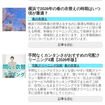
横浜で2026年の春の衣替えの時期はいつ
頃が最適？
春の衣替え
横浜で2026年春の衣替えをするのに最適な時期をまと
めました。気温の長期予報をもとに春コートに切り替
える時期、冬物をクリーニングに出して収納するタイ
ミングを、地域別にまとめています。また冬物収納の
コツについてもポイントをまとめています。
記事を読む
手間なくカンタンさがおすすめの宅配ク
リーニング4選【2026年版】
宅配クリーニング比較
,
春の衣替え
手間なくシンプルでカンタンな使いやすい宅配クリー
ニングを厳選4店ご紹介します。使いやすさ・料金プ
ラン・無料オプション・保管サービス・仕上がり日数
などサービス内容をランキング形式でまとめてご紹
介、自宅にいるままクリーニングできて荷物の持ち運
びからも解放！ハマる方続出の宅配クリーニングを上
手に活用する参考にしてください。
記事を読む