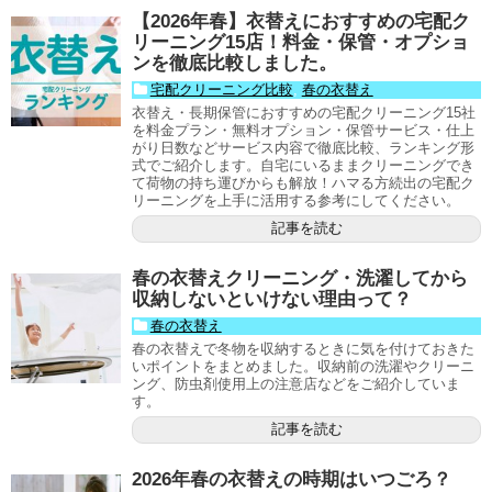
【2026年春】衣替えにおすすめの宅配ク
リーニング15店！料金・保管・オプショ
ンを徹底比較しました。
宅配クリーニング比較
,
春の衣替え
衣替え・長期保管におすすめの宅配クリーニング15社
を料金プラン・無料オプション・保管サービス・仕上
がり日数などサービス内容で徹底比較、ランキング形
式でご紹介します。自宅にいるままクリーニングでき
て荷物の持ち運びからも解放！ハマる方続出の宅配ク
リーニングを上手に活用する参考にしてください。
記事を読む
春の衣替えクリーニング・洗濯してから
収納しないといけない理由って？
春の衣替え
春の衣替えで冬物を収納するときに気を付けておきた
いポイントをまとめました。収納前の洗濯やクリーニ
ング、防虫剤使用上の注意店などをご紹介していま
す。
記事を読む
2026年春の衣替えの時期はいつごろ？