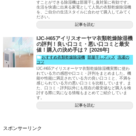
すことができる除湿機は部屋干し臭対策に有効です。
生活を快適に出来る家電として人気の衣類乾燥除湿機
を、ご自分の生活スタイルに合わせて購入してみてく
ださい。
記事を読む
IJC-H65アイリスオーヤマ衣類乾燥除湿機
の評判！良い口コミ・悪い口コミと最安
値！購入の決め手は？ [2026年]
おすすめ衣類乾燥除湿機
,
部屋干しグッズ
,
洗濯の
コツ
IJC-H65アイリスオーヤマ衣類乾燥除湿機実際に使わ
れている方の感想や口コミ・評判をまとめました。機
能や性能に満足されている方の良い口コミと、不満を
感じられている方の悪い口コミを比較しています。ま
た、口コミ・評判以外にも現在の最安値など購入を検
討する際に気になる情報もまとめてご紹介していま
す。
記事を読む
スポンサーリンク