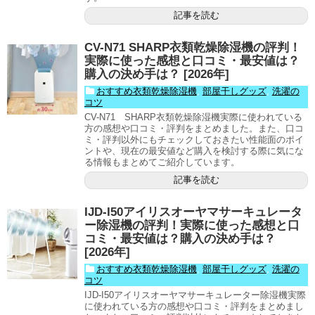
記事を読む
CV-N71 SHARP衣類乾燥除湿機の評判！
実際に使った感想と口コミ・最安値は？
購入の決め手は？ [2026年]
おすすめ衣類乾燥除湿機
,
部屋干しグッズ
,
洗濯の
コツ
CV-N71 SHARP衣類乾燥除湿機実際に使われている
方の感想や口コミ・評判をまとめました。また、口コ
ミ・評判以外にもチェックしておきたい性能面のポイ
ントや、現在の最安値など購入を検討する際に気にな
る情報もまとめてご紹介しています。
記事を読む
IJD-I50アイリスオーヤマサーキュレータ
ー除湿機の評判！実際に使った感想と口
コミ・最安値は？購入の決め手は？
[2026年]
おすすめ衣類乾燥除湿機
,
部屋干しグッズ
,
洗濯の
コツ
IJD-I50アイリスオーヤマサーキュレーター除湿機実際
に使われている方の感想や口コミ・評判をまとめまし