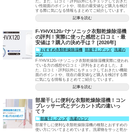
た。また、口コミ・評判以外にもチェックしておきた
い性能面のポイントや、現在の最安値など購入を検討
する際に気になる情報もまとめてご紹介しています。
記事を読む
F-YHVX120パナソニック衣類乾燥除湿機
の評判！実際に使った感想と口コミ・最
安値は？購入の決め手は？ [2026年]
おすすめ衣類乾燥除湿機
,
部屋干しグッズ
,
洗濯の
コツ
F-YHVX120パナソニック衣類乾燥除湿機実際に使われ
ている方の感想や口コミ・評判をまとめました。ま
た、口コミ・評判以外にもチェックしておきたい機能
面のポイントや、現在の最安値など購入を検討する際
に気になる情報もまとめてご紹介しています。
記事を読む
部屋干しに便利な衣類乾燥除湿機！コン
プレッサー式とデシカント式の違いっ
て？
部屋干しグッズ
,
洗濯のコツ
部屋干しに便利な衣類乾燥除湿機の種類とおすすめの
使い方についてまとめています。洗濯物をサッと乾か