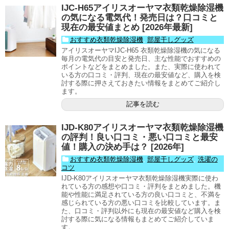
IJC-H65アイリスオーヤマ衣類乾燥除湿機
の気になる電気代！発売日は？口コミと
現在の最安値まとめ [2026年最新]
おすすめ衣類乾燥除湿機
,
部屋干しグッズ
アイリスオーヤマIJC-H65 衣類乾燥除湿機の気になる
毎月の電気代の目安と発売日、主な性能でおすすめの
ポイントなどをまとめました。また、実際に使われて
いる方の口コミ・評判、現在の最安値など、購入を検
討する際に押さえておきたい情報をまとめてご紹介し
ます。
記事を読む
IJD-K80アイリスオーヤマ衣類乾燥除湿機
の評判！良い口コミ・悪い口コミと最安
値！購入の決め手は？ [2026年]
おすすめ衣類乾燥除湿機
,
部屋干しグッズ
,
洗濯の
コツ
IJD-K80アイリスオーヤマ衣類乾燥除湿機実際に使わ
れている方の感想や口コミ・評判をまとめました。機
能や性能に満足されている方の良い口コミと、不満を
感じられている方の悪い口コミを比較しています。ま
た、口コミ・評判以外にも現在の最安値など購入を検
討する際に気になる情報もまとめてご紹介していま
す。