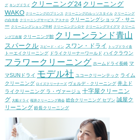
クリーニング24
クリーニング
グ
キングドライ
WAKO
クリーニングのプリンス
クリーニングのルッソスタイル
クリーニング
クリーニングショップ・サニ
の白光舎
クリーニングサービス アスナロ
ー
クリーニングショップ中村
クリーニングシロヤ
クリーニングマイグマ
クリーニ
クリーンランド青山
クリーニング館
ング三吉屋
スパークル
スワン・ドライ
スピード・イン
トップドライ舎
ハイクラウン
トーエイクリーニング
ドライクリーナーワールド
フラワークリーニング
マ
ホームドライ長崎
モデル社
マSUNドライ
ライム
ユコークリーンテック
クリーニング
井上ド
ヴェルデ・クリーニング
ロイズクリーナーズ
十字屋クリーニン
ライクリーニング ラ・ヴァージュ
グ
誠屋ク
総合クリーニング セブン
大船ドライ
桜井クリーニング商会
リーニング
鈴長クリーニング