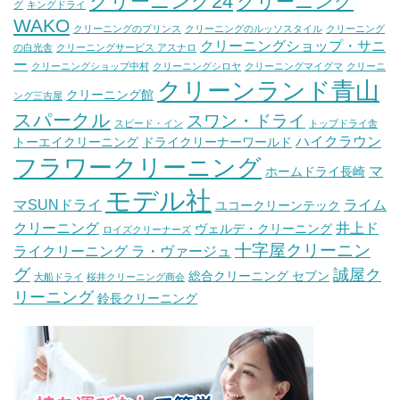
クリーニング24
クリーニング
グ
キングドライ
WAKO
クリーニングのプリンス
クリーニングのルッソスタイル
クリーニング
クリーニングショップ・サニ
の白光舎
クリーニングサービス アスナロ
ー
クリーニングショップ中村
クリーニングシロヤ
クリーニングマイグマ
クリーニ
クリーンランド青山
クリーニング館
ング三吉屋
スパークル
スワン・ドライ
スピード・イン
トップドライ舎
ハイクラウン
トーエイクリーニング
ドライクリーナーワールド
フラワークリーニング
マ
ホームドライ長崎
モデル社
マSUNドライ
ライム
ユコークリーンテック
クリーニング
井上ド
ヴェルデ・クリーニング
ロイズクリーナーズ
十字屋クリーニン
ライクリーニング ラ・ヴァージュ
グ
誠屋ク
総合クリーニング セブン
大船ドライ
桜井クリーニング商会
リーニング
鈴長クリーニング