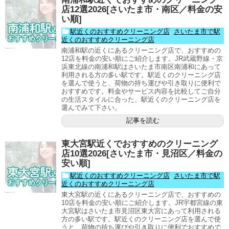
店12選2026[さいたま市・南区／料金の安
い順]
駅近くのおすすめクリーニング店
,
さいたま市で駅
近くのおすすめクリーニング店
南浦和駅の近くにあるクリーニング店で、おすすめの
12店を料金の安い順にご紹介します。JR武蔵野線・京
浜東北線の南浦和駅はさいたま市南区南浦和にあって
利用される方の多い駅です。駅近くのクリーニング店
を選んで使うと、荷物の持ち運びや引き取りに便利で
おすすめです。料金やサービス内容を比較してご自分
の生活スタイルに合った、駅近くのクリーニング店を
選んでみて下さい。
記事を読む
東大宮駅近くでおすすめのクリーニング
店10選2026[さいたま市・見沼区／料金の
安い順]
駅近くのおすすめクリーニング店
,
さいたま市で駅
近くのおすすめクリーニング店
東大宮駅の近くにあるクリーニング店で、おすすめの
10店を料金の安い順にご紹介します。JR宇都宮線の東
大宮駅はさいたま市見沼区東大宮にあって利用される
方の多い駅です。駅近くのクリーニング店を選んで使
うと、荷物の持ち運びや引き取りに便利でおすすめで