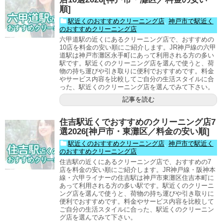
順]
駅近くのおすすめクリーニング店
,
神戸市で駅近く
のおすすめクリーニング店
六甲道駅の近くにあるクリーニング店で、おすすめの
10店を料金の安い順にご紹介します。JR神戸線の六甲
道駅は神戸市灘区永手町にあって利用される方の多い
駅です。駅近くのクリーニング店を選んで使うと、荷
物の持ち運びや引き取りに便利でおすすめです。料金
やサービス内容を比較してご自分の生活スタイルに合
った、駅近くのクリーニング店を選んでみて下さい。
記事を読む
住吉駅近くでおすすめのクリーニング店7
選2026[神戸市・東灘区／料金の安い順]
駅近くのおすすめクリーニング店
,
神戸市で駅近く
のおすすめクリーニング店
住吉駅の近くにあるクリーニング店で、おすすめの7
店を料金の安い順にご紹介します。JR神戸線・阪神本
線・六甲ライナーの住吉駅は神戸市東灘区住吉本町に
あって利用される方の多い駅です。駅近くのクリーニ
ング店を選んで使うと、荷物の持ち運びや引き取りに
便利でおすすめです。料金やサービス内容を比較して
ご自分の生活スタイルに合った、駅近くのクリーニン
グ店を選んでみて下さい。