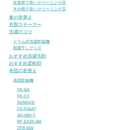
佐賀県で安いクリーニング店
大分県で安いクリーニング店
春の衣替え
衣類スチーマー
洗濯のコツ
ドラム式洗濯乾燥機
部屋干しグッズ
おすすめ洗濯洗剤
おすすめ柔軟剤
布団の衣替え
布団乾燥機
FK-W1
FK-C3
SUNRIZE
FD-F06A7
AD-X80-T
RF-EA20-WA
ZFB-500