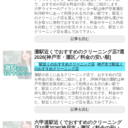
で、おすすめの5店を料金の安い順にご紹介します。
六甲ライナーのアイランドセンター駅は神戸市東灘区
向洋町中にあって利用される方の多い駅です。駅近く
のクリーニング店を選んで使うと、荷物の持ち運びや
引き取りに便利でおすすめです。料金やサービス内容
を比較してご自分の生活スタイルに合った、駅近くの
クリーニング店を選んでみて下さい。
記事を読む
灘駅近くでおすすめのクリーニング店7選
2026[神戸市・灘区／料金の安い順]
駅近くのおすすめクリーニング店
,
神戸市で駅近く
のおすすめクリーニング店
灘駅の近くにあるクリーニング店で、おすすめの7店
を料金の安い順にご紹介します。JR神戸線の灘駅は神
戸市灘区岩屋北町にあって利用される方の多い駅で
す。駅近くのクリーニング店を選んで使うと、荷物の
持ち運びや引き取りに便利でおすすめです。料金やサ
ービス内容を比較してご自分の生活スタイルに合っ
た、駅近くのクリーニング店を選んでみて下さい。
記事を読む
六甲道駅近くでおすすめのクリーニング
店10選2026[神戸市・灘区／料金の安い