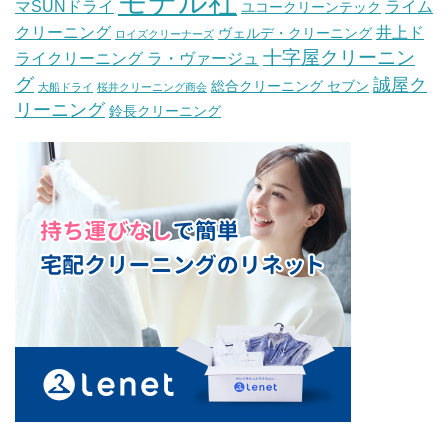
モデル社
マSUNドライ
ライム
ユコークリーンテック
クリーニング
井上ド
ヴェルデ・クリーニング
ロイズクリーナーズ
十字屋クリーニン
ライクリーニング ラ・ヴァージュ
グ
誠屋ク
総合クリーニング セブン
大船ドライ
桜井クリーニング商会
リーニング
鈴長クリーニング