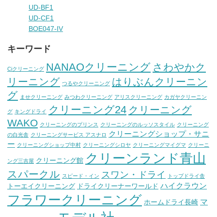
UD-BF1
UD-CF1
BOE047-IV
キーワード
NANAOクリーニング
さわやかク
Ciクリーニング
リーニング
はりぶんクリーニン
つるやクリーニング
グ
ませクリーニング
みつわクリーニング
アリスクリーニング
カガヤクリーニン
クリーニング24
クリーニング
グ
キングドライ
WAKO
クリーニングのプリンス
クリーニングのルッソスタイル
クリーニング
クリーニングショップ・サニ
の白光舎
クリーニングサービス アスナロ
ー
クリーニングショップ中村
クリーニングシロヤ
クリーニングマイグマ
クリーニ
クリーンランド青山
クリーニング館
ング三吉屋
スパークル
スワン・ドライ
スピード・イン
トップドライ舎
ハイクラウン
トーエイクリーニング
ドライクリーナーワールド
フラワークリーニング
マ
ホームドライ長崎