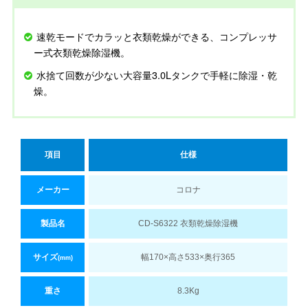
速乾モードでカラッと衣類乾燥ができる、コンプレッサ
ー式衣類乾燥除湿機。
水捨て回数が少ない大容量3.0Lタンクで手軽に除湿・乾
燥。
項目
仕様
メーカー
コロナ
製品名
CD-S6322 衣類乾燥除湿機
サイズ
幅170×高さ533×奥行365
(mm)
重さ
8.3Kg