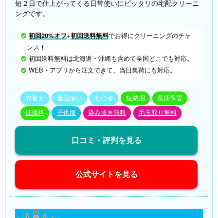
短２日で仕上がってくる日常使いにピッタリの宅配クリーニ
ングです。
初回20%オフ
+
初回送料無料
でお得にクリーニングのチャ
ンス！
初回送料無料は北海道・沖縄も含めて全国どこでも対応。
WEB・アプリから注文できて、当日集荷にも対応。
衣替え
普段使い
初心者
短納期
長期保管
低価格
子供服
染み抜き無料
毛玉取り無料
口コミ・評判を見る
公式サイトを見る