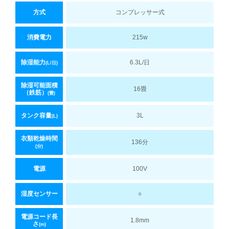
方式
コンプレッサー式
消費電力
215w
除湿能力
6.3L/日
(L/日)
除湿可能面積
16畳
（鉄筋）
(畳)
タンク容量
3L
(L)
衣類乾燥時間
136分
(分)
電源
100V
湿度センサー
○
電源コード長
1.8mm
さ
(m)