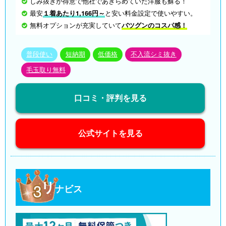
しみ抜きが得意で他社であきらめていた洋服も蘇る！
最安
１着あたり1,166円～
と安い料金設定で使いやすい。
無料オプションが充実していて
バツグンのコスパ感！
普段使い
短納期
低価格
不入流シミ抜き
毛玉取り無料
口コミ・評判を見る
公式サイトを見る
リ
ナビス