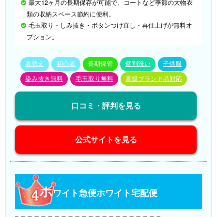
最大12ヶ月の長期保存が可能で、コートなど季節の大物衣
類の収納スペース節約に便利。
毛玉取り・しみ抜き・ボタンつけ直し・再仕上げが無料オ
プション。
衣替え
初心者
長期保管
個別洗い
子供服
染み抜き無料
毛玉取り無料
高級ブランド品対応
口コミ・評判を見る
公式サイトを見る
ホ
ワイト急便ホワイト宅配便