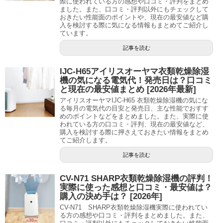
際に使われている方の感想や口コミ・評判をまとめ
ました。また、口コミ・評判以外にもチェックして
おきたい性能面のポイントや、現在の最安値など購
入を検討する際に気になる情報もまとめてご紹介し
ています。
記事を読む
IJC-H65アイリスオーヤマ衣類乾燥除湿
機の気になる電気代！発売日は？口コミ
と現在の最安値まとめ [2026年最新]
アイリスオーヤマIJC-H65 衣類乾燥除湿機の気にな
る毎月の電気代の目安と発売日、主な性能でおすす
めのポイントなどをまとめました。また、実際に使
われている方の口コミ・評判、現在の最安値など、
購入を検討する際に押さえておきたい情報をまとめ
てご紹介します。
記事を読む
CV-N71 SHARP衣類乾燥除湿機の評判！
実際に使った感想と口コミ・最安値は？
購入の決め手は？ [2026年]
CV-N71 SHARP衣類乾燥除湿機実際に使われてい
る方の感想や口コミ・評判をまとめました。また、