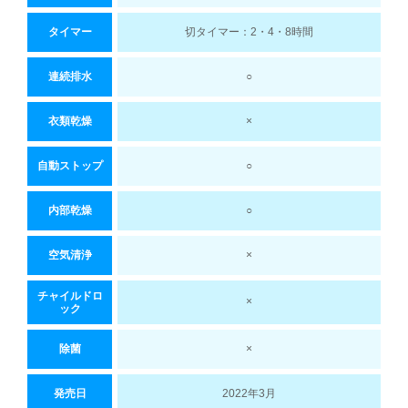
タイマー
切タイマー：2・4・8時間
連続排水
○
衣類乾燥
×
自動ストップ
○
内部乾燥
○
空気清浄
×
チャイルドロ
×
ック
除菌
×
発売日
2022年3月