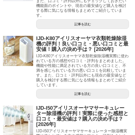
また、口コミ・評判以外にもチェックしておきたい
機能面のポイントや、現在の最安値など購入を検討
する際に気になる情報もまとめてご紹介していま
す。
記事を読む
IJD-K80アイリスオーヤマ衣類乾燥除湿
機の評判！良い口コミ・悪い口コミと最
安値！購入の決め手は？ [2026年]
IJD-K80アイリスオーヤマ衣類乾燥除湿機実際に使わ
れている方の感想や口コミ・評判をまとめました。
機能や性能に満足されている方の良い口コミと、不
満を感じられている方の悪い口コミを比較していま
す。また、口コミ・評判以外にも現在の最安値など
購入を検討する際に気になる情報もまとめてご紹介
しています。
記事を読む
IJD-I50アイリスオーヤマサーキュレー
ター除湿機の評判！実際に使った感想と
口コミ・最安値は？購入の決め手は？
[2026年]
IJD-I50アイリスオーヤマサーキュレーター除湿機実