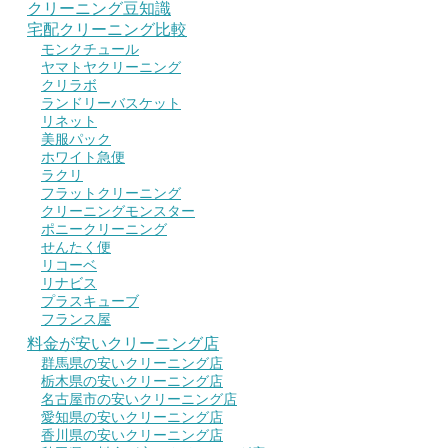
クリーニング豆知識
宅配クリーニング比較
モンクチュール
ヤマトヤクリーニング
クリラボ
ランドリーバスケット
リネット
美服パック
ホワイト急便
ラクリ
フラットクリーニング
クリーニングモンスター
ポニークリーニング
せんたく便
リコーベ
リナビス
プラスキューブ
フランス屋
料金が安いクリーニング店
群馬県の安いクリーニング店
栃木県の安いクリーニング店
名古屋市の安いクリーニング店
愛知県の安いクリーニング店
香川県の安いクリーニング店