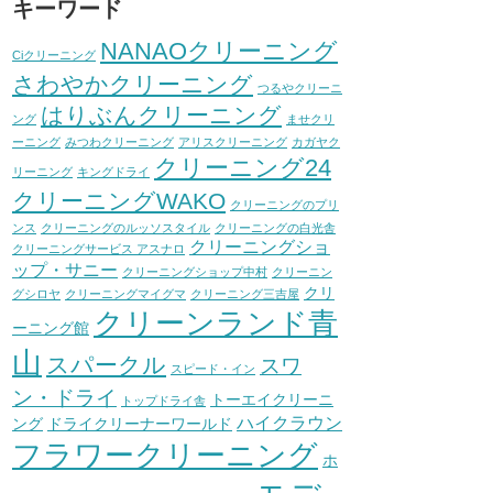
キーワード
NANAOクリーニング
Ciクリーニング
さわやかクリーニング
つるやクリーニ
はりぶんクリーニング
ング
ませクリ
ーニング
みつわクリーニング
アリスクリーニング
カガヤク
クリーニング24
リーニング
キングドライ
クリーニングWAKO
クリーニングのプリ
ンス
クリーニングのルッソスタイル
クリーニングの白光舎
クリーニングショ
クリーニングサービス アスナロ
ップ・サニー
クリーニングショップ中村
クリーニン
クリ
グシロヤ
クリーニングマイグマ
クリーニング三吉屋
クリーンランド青
ーニング館
山
スパークル
スワ
スピード・イン
ン・ドライ
トーエイクリーニ
トップドライ舎
ハイクラウン
ング
ドライクリーナーワールド
フラワークリーニング
ホ