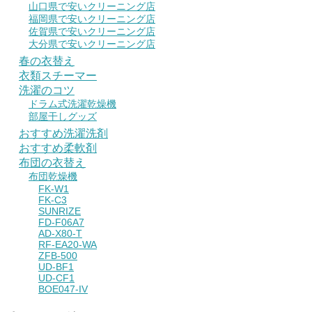
山口県で安いクリーニング店
福岡県で安いクリーニング店
佐賀県で安いクリーニング店
大分県で安いクリーニング店
春の衣替え
衣類スチーマー
洗濯のコツ
ドラム式洗濯乾燥機
部屋干しグッズ
おすすめ洗濯洗剤
おすすめ柔軟剤
布団の衣替え
布団乾燥機
FK-W1
FK-C3
SUNRIZE
FD-F06A7
AD-X80-T
RF-EA20-WA
ZFB-500
UD-BF1
UD-CF1
BOE047-IV