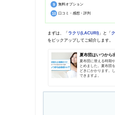
無料オプション
口コミ・感想・評判
まずは、「
ラクリ(LACURI)
」と「
をピックアップしてご紹介します。
夏布団はいつから
夏布団に替える時期
とめました。夏布団
どきにかかります。
できますよ。