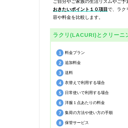
ご自分やご家族の生活リズムやご予
おきたいポイント１０項目
で、ラクリ
容や料金を比較します。
ラクリ(LACURI)とクリ
料金プラン
追加料金
送料
衣替えで利用する場合
日常使いで利用する場合
洋服１点あたりの料金
集荷の方法や使い方の手順
保管サービス