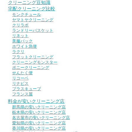
クリーニング豆知識
宅配クリーニング比較
モンクチュール
ヤマトヤクリーニング
クリラボ
ランドリーバスケット
リネット
美服パック
ホワイト急便
ラクリ
フラットクリーニング
クリーニングモンスター
ポニークリーニング
せんたく便
リコーベ
リナビス
プラスキューブ
フランス屋
料金が安いクリーニング店
群馬県の安いクリーニング店
栃木県の安いクリーニング店
名古屋市の安いクリーニング店
愛知県の安いクリーニング店
香川県の安いクリーニング店