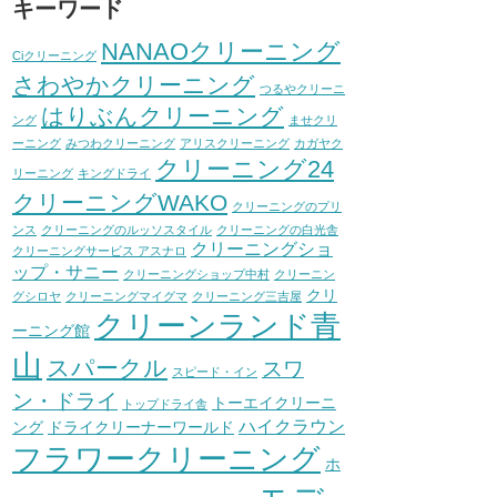
キーワード
NANAOクリーニング
Ciクリーニング
さわやかクリーニング
つるやクリーニ
はりぶんクリーニング
ング
ませクリ
ーニング
みつわクリーニング
アリスクリーニング
カガヤク
クリーニング24
リーニング
キングドライ
クリーニングWAKO
クリーニングのプリ
ンス
クリーニングのルッソスタイル
クリーニングの白光舎
クリーニングショ
クリーニングサービス アスナロ
ップ・サニー
クリーニングショップ中村
クリーニン
クリ
グシロヤ
クリーニングマイグマ
クリーニング三吉屋
クリーンランド青
ーニング館
山
スパークル
スワ
スピード・イン
ン・ドライ
トーエイクリーニ
トップドライ舎
ハイクラウン
ング
ドライクリーナーワールド
フラワークリーニング
ホ