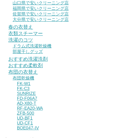
山口県で安いクリーニング店
福岡県で安いクリーニング店
佐賀県で安いクリーニング店
大分県で安いクリーニング店
春の衣替え
衣類スチーマー
洗濯のコツ
ドラム式洗濯乾燥機
部屋干しグッズ
おすすめ洗濯洗剤
おすすめ柔軟剤
布団の衣替え
布団乾燥機
FK-W1
FK-C3
SUNRIZE
FD-F06A7
AD-X80-T
RF-EA20-WA
ZFB-500
UD-BF1
UD-CF1
BOE047-IV