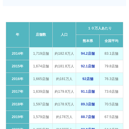
１０万人あたり
年
店舗数
人口
熊本県
全国平均
2014年
1,719店舗
約182.6万人
94.2店舗
83.1店舗
2015年
1,674店舗
約181.8万人
92.1店舗
79.8店舗
2016年
1,665店舗
約181万人
92店舗
76.3店舗
2017年
1,639店舗
約179.8万人
91.1店舗
73.6店舗
2018年
1,597店舗
約178.9万人
89.3店舗
70.5店舗
2019年
1,579店舗
約178万人
88.7店舗
67.5店舗