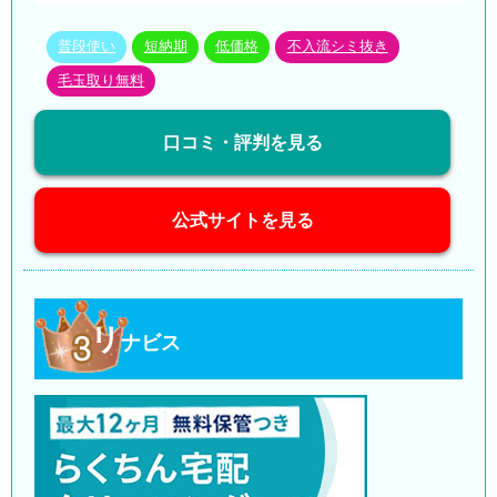
普段使い
短納期
低価格
不入流シミ抜き
毛玉取り無料
口コミ・評判を見る
公式サイトを見る
リ
ナビス