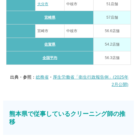
大分市
中核市
51店舗
宮崎県
57店舗
宮崎市
中核市
56.6店舗
佐賀県
54.2店舗
全国平均
56.3店舗
出典・参照：
総務省
・
厚生労働省「衛生行政報告例」(2025年
2月公開)
熊本県で従事しているクリーニング師の推
移