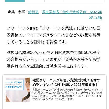
出典・参照：
総務省
・
厚生労働省「衛生行政報告例」(2025年
2月公開)
クリーニング師は「クリーニング業法」に基づいた国
家資格で、アイロンがけやシミ抜きなどの技術を習得
していることを証明する資格です。
試験は合格率50％～70％と難関資格で年間150名程度
の合格者がいらっしゃいますが、資格をお持ちでも従
事される方が全国的には減少傾向にあります。
宅配クリーニングを使い方別に比較！おすす
めランキング【24社掲載／2026年最新版】
宅配クリーニング24社それぞれの特徴から自分にピッタリ
の宅配クリーニング選びに役立ちます。総合ランキングの
ほか、利用シーン別・衣類の種類別・洗い方別でも、おす
すめランキングをまとめています。