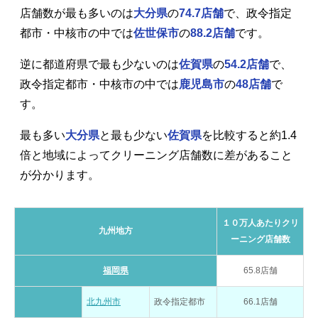
店舗数が最も多いのは
大分県
の
74.7店舗
で、政令指定
都市・中核市の中では
佐世保市
の
88.2店舗
です。
逆に都道府県で最も少ないのは
佐賀県
の
54.2店舗
で、
政令指定都市・中核市の中では
鹿児島市
の
48店舗
で
す。
最も多い
大分県
と最も少ない
佐賀県
を比較すると約1.4
倍と地域によってクリーニング店舗数に差があること
が分かります。
１０万人あたりクリ
九州地方
ーニング店舗数
福岡県
65.8店舗
北九州市
政令指定都市
66.1店舗