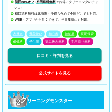
初回20%オフ
+
初回送料無料
でお得にクリーニングのチャ
ンス！
初回送料無料は北海道・沖縄も含めて全国どこでも対応。
WEB・アプリから注文できて、当日集荷にも対応。
衣替え
普段使い
初心者
短納期
長期保管
低価格
子供服
染み抜き無料
毛玉取り無料
口コミ・評判を見る
公式サイトを見る
ク
リーニングモンスター