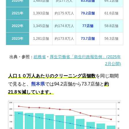
2020年
1,485店舗
約177万人
83.9店舗
64.1店舗
2021年
1,393店舗
約175.9万人
79.2店舗
61.6店舗
2022年
1,345店舗
約174.8万人
77店舗
58.8店舗
2023年
1,281店舗
約173.8万人
73.7店舗
56.3店舗
出典・参照：
総務省
・
厚生労働省「衛生行政報告例」(2025年
2月公開)
人口１０万人あたりのクリーニング店舗数
を同じ期間
で見ると、
熊本県
では94.2店舗から73.7店舗と
約
21.8％減しています。