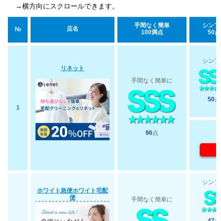
→横方向にスクロールできます。
手間なく簡単
シンプ
店名
№
100満点
50点
シンプ
リネット
手間なく簡単に
50
点
1
96
点
シンプ
ホワイト急便ホワイト宅配
便
手間なく簡単に