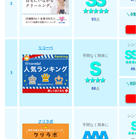
47
点
2
＼衣類最
93
点
シンプ
リコーベ
手間なく簡単に
49
点
3
＼初回2
88
点
シンプ
クリラボ
手間なく簡単に