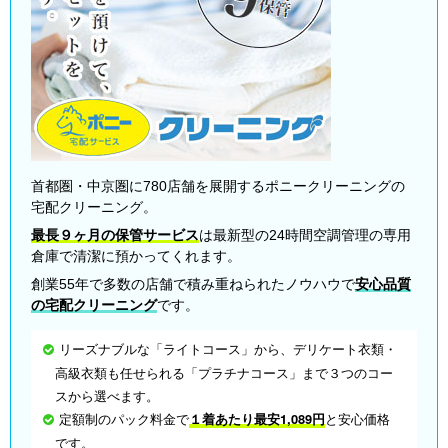
首都圏・中京圏に780店舗を展開するポニークリーニングの
宅配クリーニング。
最長９ヶ月の保管サービス
は最新型の24時間空調管理の専用
倉庫で清潔に預かってくれます。
創業55年で多数の店舗で積み重ねられたノウハウで
安心品質
の宅配クリーニング
です。
リーズナブルな「ライトコース」から、デリケート衣類・
高級衣類も任せられる「プラチナコース」まで３つのコー
スから選べます。
定額制のパック料金で
１着あたり最安1,089円
と安心価格
です。