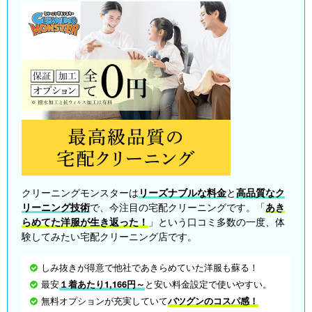
クリーニングモンスターは
リーズナブルな料金
と
高品質なク
リーニング技術
で、今注目の宅配クリーニングです。「
あき
らめてた洋服が生き返った！
」という口コミ多数の一度、体
験してみたい宅配クリーニング店です。
しみ抜きが得意で他社であきらめていた洋服も蘇る！
最安
１着あたり1,166円～
と安い料金設定で使いやすい。
無料オプションが充実していて
バツグンのコスパ感！