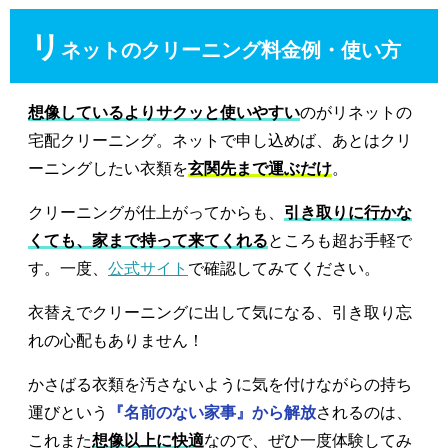
リ
ネットのクリーニング料金例・使い方
想像しているよりサクッと使いやすい
のがリネットの
宅配クリーニング。ネットで申し込めば、あとはクリ
ーニングしたい衣類を
玄関先まで運ぶだけ
。
クリーニングが仕上がってからも、
引き取りに行かな
くても、家まで持って来てくれる
ところも超お手軽で
す。一度、
公式サイト
で確認してみてください。
衣替えでクリーニングに出して気になる、引き取り忘
れの心配もありません！
かさばる衣類を汚さないように気を付けながらの持ち
運びという
『名前のない家事』から解放
されるのは、
これまた
想像以上に快適
なので、ぜひ一度体験してみ