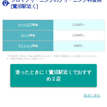
[鷺沼駅近く]
スーツ上下
料金
1,320円～
コート
料金
1,540円～
ワイシャツ
料金
198円～
＊営業時間・定休日・料金は調査時点のもので、時期や店舗事情により変動することがありま
す。最新の情報は店頭でご確認ください。
迷ったときに！鷺沼駅近くでおすす
め２店
目次に戻る