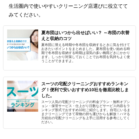
生活圏内で使いやすいクリーニング店選びに役立てて
みてください。
夏布団はいつから出せばいい？ ～布団の衣替
えと収納のコツ
夏布団に替える時期や冬布団を収納するときに気を付けて
おきたいポイントをまとめました。夏布団を使い始める時
期で冬布団を収納する時期は湿気の多い梅雨どきにかかり
ます。しっかり対策しておくことでお布団を気持ちよく使
うことができますよ。
スーツの宅配クリーニングおすすめランキン
グ！便利で安いおすすめ10社を徹底比較しま
した。
スーツ人気の宅配クリーニングの料金プラン・無料オプシ
ョン・保管サービス・仕上がり日数などサービス内容をラ
ンキング形式でおすすめ10社ご紹介します。自宅にいるま
まクリーニングできて荷物の持ち運びからも解放！ハマる
方続出の宅配クリーニングを上手に活用する参考にしてく
ださい。