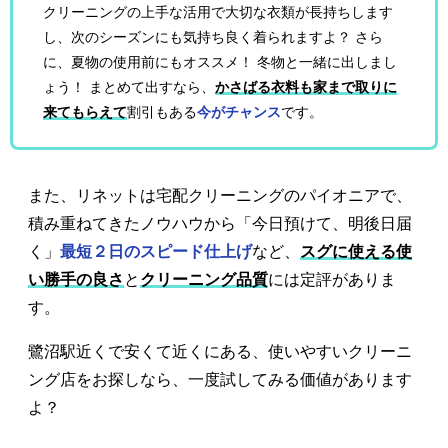
クリーニングの上手な活用で大切な衣類が長持ちします
し、次のシーズンにも気持ち良く着られますよ？ さら
に、夏物の使用前にもオススメ！ 冬物と一緒に出しまし
ょう！ まとめて出すなら、
かさばる衣料も家まで取りに
来てもらえて
割引もある
今がチャンス
です。
また、リネットは宅配クリーニングのパイオニアで、
積み重ねてきたノウハウから「今日預けて、明後日届
く」
最短２日のスピード仕上げ
など、
スグに使える使
い勝手の良さ
と
クリーニング品質
には定評がありま
す。
鷺沼駅近くで安くて近くにある、使いやすいクリーニ
ング店をお探しなら、一度試してみる価値があります
よ？