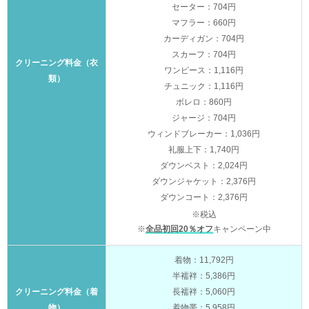
セーター：704円
マフラー：660円
カーディガン：704円
スカーフ：704円
クリーニング料金（衣
ワンピース：1,116円
類）
チュニック：1,116円
ボレロ：860円
ジャージ：704円
ウィンドブレーカー：1,036円
礼服上下：1,740円
ダウンベスト：2,024円
ダウンジャケット：2,376円
ダウンコート：2,376円
※税込
※
全品初回20％オフ
キャンペーン中
着物：11,792円
半襦袢：5,386円
クリーニング料金（着
長襦袢：5,060円
物）
着物帯：5,958円