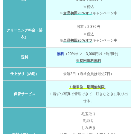
※税込
※
全品初回20％オフ
キャンペーン中
浴衣：2,376円
クリーニング料金（浴
※税込
衣）
※
全品初回20％オフ
キャンペーン中
無料
（20%オフ・3,000円以上利用時）
送料
※初回送料無料
仕上がり（納期）
最短2日（通常会員は最短7日）
１着単位、期間無制限
。
保管サービス
１着ずつ写真で管理できて、好きなときに取り出
せる。
毛玉取り
毛取り
しみ抜き