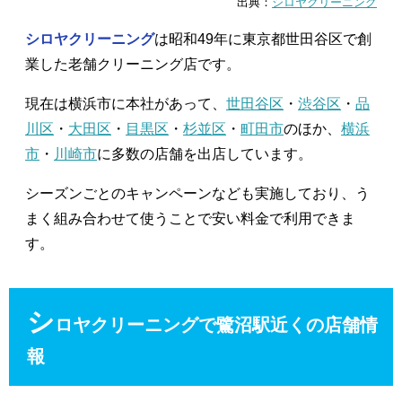
出典：
シロヤクリーニング
シロヤクリーニング
は昭和49年に東京都世田谷区で創
業した老舗クリーニング店です。
現在は横浜市に本社があって、
世田谷区
・
渋谷区
・
品
川区
・
大田区
・
目黒区
・
杉並区
・
町田市
のほか、
横浜
市
・
川崎市
に多数の店舗を出店しています。
シーズンごとのキャンペーンなども実施しており、う
まく組み合わせて使うことで安い料金で利用できま
す。
シ
ロヤクリーニングで鷺沼駅近くの店舗情
報