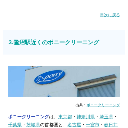
目次に戻る
3.鷺沼駅近くのポニークリーニング
出典：
ポニークリーニング
ポニークリーニング
は、
東京都
・
神奈川県
・
埼玉県
・
千葉県
・
茨城県
の首都圏と、
名古屋
・
一宮市
・
春日井