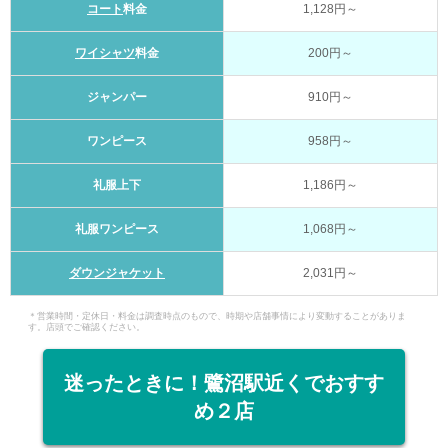
コート
料金
1,128円～
ワイシャツ
料金
200円～
ジャンパー
910円～
ワンピース
958円～
礼服上下
1,186円～
礼服ワンピース
1,068円～
ダウンジャケット
2,031円～
＊営業時間・定休日・料金は調査時点のもので、時期や店舗事情により変動することがありま
す。店頭でご確認ください。
迷ったときに！鷺沼駅近くでおすす
め２店