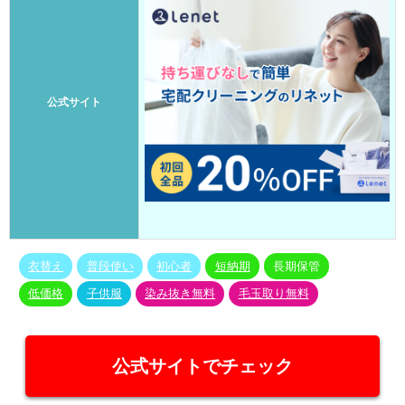
公式サイト
衣替え
普段使い
初心者
短納期
長期保管
低価格
子供服
染み抜き無料
毛玉取り無料
公式サイトでチェック