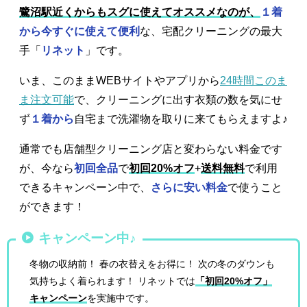
鷺沼駅近くからもスグに使えてオススメなのが、
１着
から今すぐに使えて便利
な、宅配クリーニングの最大
手「
リネット
」です。
いま、このままWEBサイトやアプリから
24時間このま
ま注文可能
で、クリーニングに出す衣類の数を気にせ
ず
１着から
自宅まで洗濯物を取りに来てもらえますよ♪
通常でも店舗型クリーニング店と変わらない料金です
が、今なら
初回全品
で
初回20%オフ
+
送料無料
で利用
できるキャンペーン中で、
さらに安い料金
で使うこと
ができます！
キャンペーン中♪
冬物の収納前！ 春の衣替えをお得に！ 次の冬のダウンも
気持ちよく着られます！ リネットでは
「初回20%オフ」
キャンペーン
を実施中です。