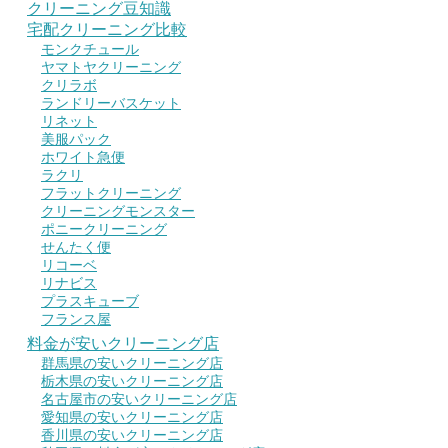
クリーニング豆知識
宅配クリーニング比較
モンクチュール
ヤマトヤクリーニング
クリラボ
ランドリーバスケット
リネット
美服パック
ホワイト急便
ラクリ
フラットクリーニング
クリーニングモンスター
ポニークリーニング
せんたく便
リコーベ
リナビス
プラスキューブ
フランス屋
料金が安いクリーニング店
群馬県の安いクリーニング店
栃木県の安いクリーニング店
名古屋市の安いクリーニング店
愛知県の安いクリーニング店
香川県の安いクリーニング店