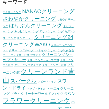
キーワード
NANAOクリーニング
Ciクリーニング
さわやかクリーニング
つるやクリーニ
はりぶんクリーニング
ング
ませクリ
ーニング
みつわクリーニング
アリスクリーニング
カガヤク
クリーニング24
リーニング
キングドライ
クリーニングWAKO
クリーニングのプリ
ンス
クリーニングのルッソスタイル
クリーニングの白光舎
クリーニングショ
クリーニングサービス アスナロ
ップ・サニー
クリーニングショップ中村
クリーニン
クリ
グシロヤ
クリーニングマイグマ
クリーニング三吉屋
クリーンランド青
ーニング館
山
スパークル
スワ
スピード・イン
ン・ドライ
トーエイクリーニ
トップドライ舎
ハイクラウン
ング
ドライクリーナーワールド
フラワークリーニング
ホ