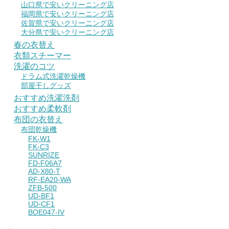
山口県で安いクリーニング店
福岡県で安いクリーニング店
佐賀県で安いクリーニング店
大分県で安いクリーニング店
春の衣替え
衣類スチーマー
洗濯のコツ
ドラム式洗濯乾燥機
部屋干しグッズ
おすすめ洗濯洗剤
おすすめ柔軟剤
布団の衣替え
布団乾燥機
FK-W1
FK-C3
SUNRIZE
FD-F06A7
AD-X80-T
RF-EA20-WA
ZFB-500
UD-BF1
UD-CF1
BOE047-IV