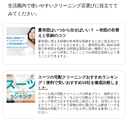
生活圏内で使いやすいクリーニング店選びに役立てて
みてください。
夏布団はいつから出せばいい？ ～布団の衣替
えと収納のコツ
夏布団に替える時期や冬布団を収納するときに気を付けて
おきたいポイントをまとめました。夏布団を使い始める時
期で冬布団を収納する時期は湿気の多い梅雨どきにかかり
ます。しっかり対策しておくことでお布団を気持ちよく使
うことができますよ。
スーツの宅配クリーニングおすすめランキン
グ！便利で安いおすすめ10社を徹底比較しま
した。
スーツ人気の宅配クリーニングの料金プラン・無料オプシ
ョン・保管サービス・仕上がり日数などサービス内容をラ
ンキング形式でおすすめ10社ご紹介します。自宅にいるま
まクリーニングできて荷物の持ち運びからも解放！ハマる
方続出の宅配クリーニングを上手に活用する参考にしてく
ださい。