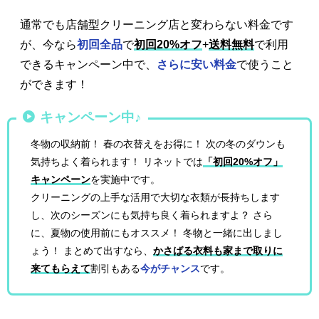
通常でも店舗型クリーニング店と変わらない料金です
が、今なら
初回全品
で
初回20%オフ
+
送料無料
で利用
できるキャンペーン中で、
さらに安い料金
で使うこと
ができます！
キャンペーン中♪
冬物の収納前！ 春の衣替えをお得に！ 次の冬のダウンも
気持ちよく着られます！ リネットでは
「初回20%オフ」
キャンペーン
を実施中です。
クリーニングの上手な活用で大切な衣類が長持ちします
し、次のシーズンにも気持ち良く着られますよ？ さら
に、夏物の使用前にもオススメ！ 冬物と一緒に出しまし
ょう！ まとめて出すなら、
かさばる衣料も家まで取りに
来てもらえて
割引もある
今がチャンス
です。