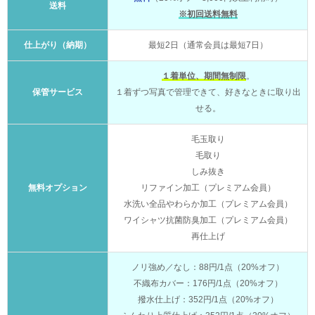
送料
※初回送料無料
仕上がり（納期）
最短2日（通常会員は最短7日）
１着単位、期間無制限
。
保管サービス
１着ずつ写真で管理できて、好きなときに取り出
せる。
毛玉取り
毛取り
しみ抜き
無料オプション
リファイン加工（プレミアム会員）
水洗い全品やわらか加工（プレミアム会員）
ワイシャツ抗菌防臭加工（プレミアム会員）
再仕上げ
ノリ強め／なし：88円/1点（20%オフ）
不織布カバー：176円/1点（20%オフ）
撥水仕上げ：352円/1点（20%オフ）