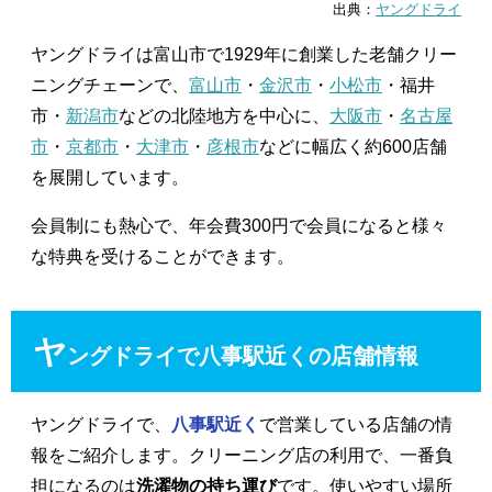
出典：
ヤングドライ
ヤングドライは富山市で1929年に創業した老舗クリー
ニングチェーンで、
富山市
・
金沢市
・
小松市
・福井
市・
新潟市
などの北陸地方を中心に、
大阪市
・
名古屋
市
・
京都市
・
大津市
・
彦根市
などに幅広く約600店舗
を展開しています。
会員制にも熱心で、年会費300円で会員になると様々
な特典を受けることができます。
ヤ
ングドライで八事駅近くの店舗情報
ヤングドライで、
八事駅近く
で営業している店舗の情
報をご紹介します。クリーニング店の利用で、一番負
担になるのは
洗濯物の持ち運び
です。使いやすい場所