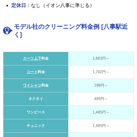
定休日
：なし（イオン八事に準じる）
モデル社のクリーニング料金例 [八事駅近
く]
スーツ上下
料金
1,683円～
コート
料金
1,782円～
ワイシャツ
料金
198円～
ネクタイ
495円～
ワンピース
1,485円～
チュニック
1,485円～