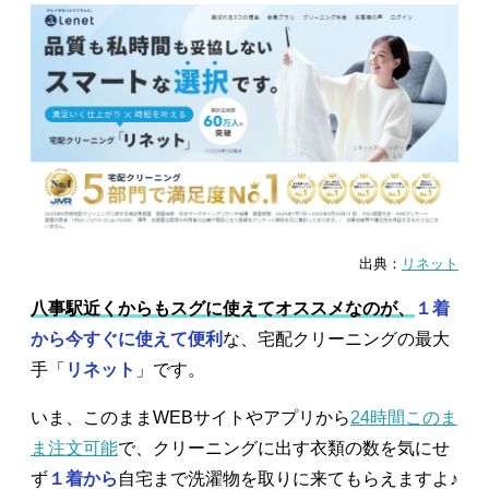
出典：
リネット
八事駅近くからもスグに使えてオススメなのが、
１着
から今すぐに使えて便利
な、宅配クリーニングの最大
手「
リネット
」です。
いま、このままWEBサイトやアプリから
24時間このま
ま注文可能
で、クリーニングに出す衣類の数を気にせ
ず
１着から
自宅まで洗濯物を取りに来てもらえますよ♪