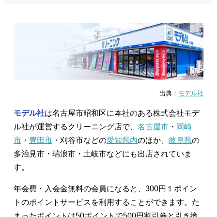
出典：
モデル社
モデル社
は名古屋市昭和区に本社のある株式会社モデ
ル社が運営するクリーニング店で、
名古屋市
・
岡崎
市
・
豊田市
・刈谷市などの
愛知県内
のほか、
岐阜県
の
多治見市・瑞浪市・土岐市などにも出店されていま
す。
年会費・入会金無料の会員になると、300円１ポイン
トのポイントサービスを利用することができます。た
まったポイントは50ポイントで500円割引券と引き換