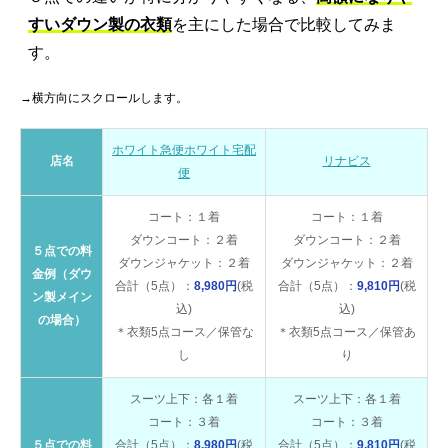
すいダウン製の衣類
を主にした場合で比較してみま
す。
→横方向にスクロールします。
ホワイト急便ホワイト宅配
店名
リナビス
便
コート：１着
コート：１着
ダウンコート：２着
ダウンコート：２着
５点での料
ダウンジャケット：２着
ダウンジャケット：２着
金例（ダウ
合計（5点）：
8,980円
(税
合計（5点）：
9,810円
(税
ン製メイン
込)
込)
の場合）
＊衣類5点コース／保管な
＊衣類5点コース／保管あ
し
り
スーツ上下：各１着
スーツ上下：各１着
コート：３着
コート：３着
５点での料
合計（5点）：
8,980円
(税
合計（5点）：
9,810円
(税