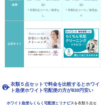
金例
込)
込)
＊衣類5点コース／保管な
＊衣類5点コース／保管あ
し
り
公式サイト
衣類５点セットで料金を比較するとホワイ
ト急便ホワイト宅配便の方が830円安い
ホワイト急便らくらく宅配便
と
リナビス
を衣類５点セ