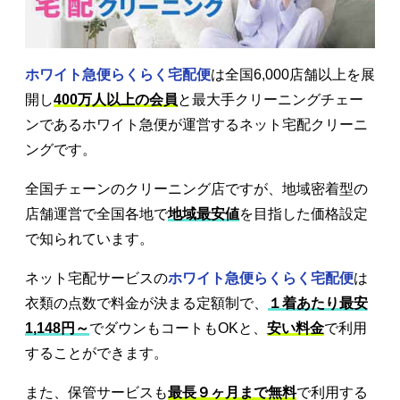
ホワイト急便らくらく宅配便
は全国6,000店舗以上を展
開し
400万人以上の会員
と最大手クリーニングチェー
ンであるホワイト急便が運営するネット宅配クリーニ
ングです。
全国チェーンのクリーニング店ですが、地域密着型の
店舗運営で全国各地で
地域最安値
を目指した価格設定
で知られています。
ネット宅配サービスの
ホワイト急便らくらく宅配便
は
衣類の点数で料金が決まる定額制で、
１着あたり最安
1,148円～
でダウンもコートもOKと、
安い料金
で利用
することができます。
また、保管サービスも
最長９ヶ月まで無料
で利用する