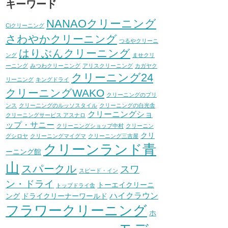
キーワード
NANAOクリーニング
Ciクリーニング
さわやかクリーニング
つるやクリーニ
はりぶんクリーニング
ング
ませクリ
ーニング
みつわクリーニング
アリスクリーニング
カガヤク
クリーニング24
リーニング
キングドライ
クリーニングWAKO
クリーニングのプリ
ンス
クリーニングのルッソスタイル
クリーニングの白光舎
クリーニングショ
クリーニングサービス アスナロ
ップ・サニー
クリーニングショップ中村
クリーニン
クリ
グシロヤ
クリーニングマイグマ
クリーニング三吉屋
クリーンランド青
ーニング館
山
スパークル
スワ
スピード・イン
ン・ドライ
トーエイクリーニ
トップドライ舎
ハイクラウン
ング
ドライクリーナーワールド
フラワークリーニング
ホ