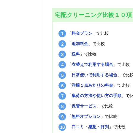
宅配クリーニング比較１０項
「
料金プラン
」で比較
「
追加料金
」で比較
「
送料
」で比較
「
衣替えで利用する場合
」で比較
「
日常使いで利用する場合
」で比
「
洋服１点あたりの料金
」で比較
「
集荷の方法や使い方の手順
」で
「
保管サービス
」で比較
「
無料オプション
」で比較
「
口コミ・感想・評判
」で比較