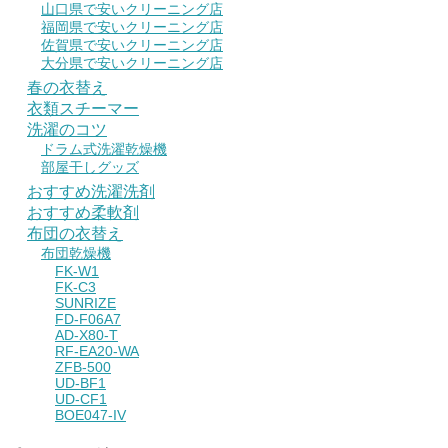
山口県で安いクリーニング店
福岡県で安いクリーニング店
佐賀県で安いクリーニング店
大分県で安いクリーニング店
春の衣替え
衣類スチーマー
洗濯のコツ
ドラム式洗濯乾燥機
部屋干しグッズ
おすすめ洗濯洗剤
おすすめ柔軟剤
布団の衣替え
布団乾燥機
FK-W1
FK-C3
SUNRIZE
FD-F06A7
AD-X80-T
RF-EA20-WA
ZFB-500
UD-BF1
UD-CF1
BOE047-IV