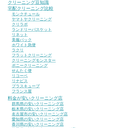
クリーニング豆知識
宅配クリーニング比較
モンクチュール
ヤマトヤクリーニング
クリラボ
ランドリーバスケット
リネット
美服パック
ホワイト急便
ラクリ
フラットクリーニング
クリーニングモンスター
ポニークリーニング
せんたく便
リコーベ
リナビス
プラスキューブ
フランス屋
料金が安いクリーニング店
群馬県の安いクリーニング店
栃木県の安いクリーニング店
名古屋市の安いクリーニング店
愛知県の安いクリーニング店
香川県の安いクリーニング店