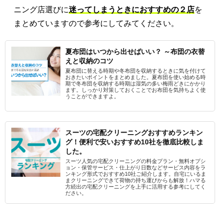
ニング店選びに
迷ってしまうときにおすすめの２店
を
まとめていますので参考にしてみてください。
夏布団はいつから出せばいい？ ～布団の衣替
えと収納のコツ
夏布団に替える時期や冬布団を収納するときに気を付けて
おきたいポイントをまとめました。夏布団を使い始める時
期で冬布団を収納する時期は湿気の多い梅雨どきにかかり
ます。しっかり対策しておくことでお布団を気持ちよく使
うことができますよ。
スーツの宅配クリーニングおすすめランキン
グ！便利で安いおすすめ10社を徹底比較しま
した。
スーツ人気の宅配クリーニングの料金プラン・無料オプシ
ョン・保管サービス・仕上がり日数などサービス内容をラ
ンキング形式でおすすめ10社ご紹介します。自宅にいるま
まクリーニングできて荷物の持ち運びからも解放！ハマる
方続出の宅配クリーニングを上手に活用する参考にしてく
ださい。