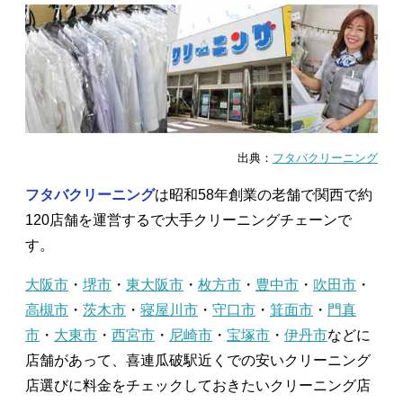
出典：
フタバクリーニング
フタバクリーニング
は昭和58年創業の老舗で関西で約
120店舗を運営するで大手クリーニングチェーンで
す。
大阪市
・
堺市
・
東大阪市
・
枚方市
・
豊中市
・
吹田市
・
高槻市
・
茨木市
・
寝屋川市
・
守口市
・
箕面市
・
門真
市
・
大東市
・
西宮市
・
尼崎市
・
宝塚市
・
伊丹市
などに
店舗があって、喜連瓜破駅近くでの安いクリーニング
店選びに料金をチェックしておきたいクリーニング店