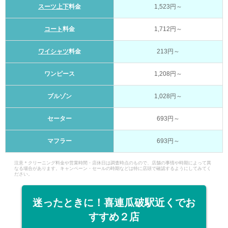
スーツ上下
料金
1,523円～
コート
料金
1,712円～
ワイシャツ
料金
213円～
ワンピース
1,208円～
ブルゾン
1,028円～
セーター
693円～
マフラー
693円～
注意＊クリーニング料金や営業時間・店休日は調査時点のもので、店舗の事情や時期によって異
なる場合があります。キャンペーン・セールの時期などは特に店頭で確認するようにしてみてく
ださい。
迷ったときに！喜連瓜破駅近くでお
すすめ２店