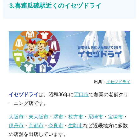
3.喜連瓜破駅近くのイセヅドライ
出典：
イセヅドライ
イセヅドライ
は、昭和36年に
守口市
で創業の老舗クリ
ーニング店です。
大阪市
・
東大阪市
・
堺市
・
枚方市
・
尼崎市
・
宝塚市
・
伊丹市
・
京都市
・
奈良市
・
生駒市
など近畿地方に多数
の店舗を出店しています。