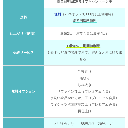
※
全品初回20％オフ
キャンペーン中
無料
（20%オフ・3,000円以上利用時）
送料
※初回送料無料
仕上がり（納期）
最短2日（通常会員は最短7日）
１着単位、期間無制限
。
保管サービス
１着ずつ写真で管理できて、好きなときに取り出
せる。
毛玉取り
毛取り
しみ抜き
無料オプション
リファイン加工（プレミアム会員）
水洗い全品やわらか加工（プレミアム会員）
ワイシャツ抗菌防臭加工（プレミアム会員）
再仕上げ
ノリ強め／なし：88円/1点（20%オフ）