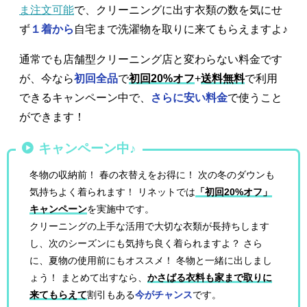
ま注文可能
で、クリーニングに出す衣類の数を気にせ
ず
１着から
自宅まで洗濯物を取りに来てもらえますよ♪
通常でも店舗型クリーニング店と変わらない料金です
が、今なら
初回全品
で
初回20%オフ
+
送料無料
で利用
できるキャンペーン中で、
さらに安い料金
で使うこと
ができます！
キャンペーン中♪
冬物の収納前！ 春の衣替えをお得に！ 次の冬のダウンも
気持ちよく着られます！ リネットでは
「初回20%オフ」
キャンペーン
を実施中です。
クリーニングの上手な活用で大切な衣類が長持ちします
し、次のシーズンにも気持ち良く着られますよ？ さら
に、夏物の使用前にもオススメ！ 冬物と一緒に出しまし
ょう！ まとめて出すなら、
かさばる衣料も家まで取りに
来てもらえて
割引もある
今がチャンス
です。