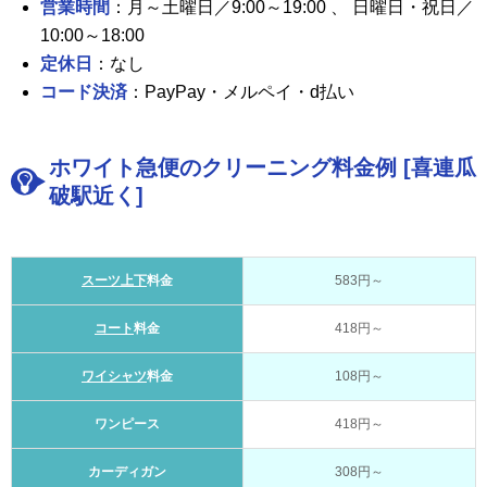
営業時間
：月～土曜日／9:00～19:00 、 日曜日・祝日／
10:00～18:00
定休日
：なし
コード決済
：PayPay・メルペイ・d払い
ホワイト急便のクリーニング料金例 [喜連瓜
破駅近く]
スーツ上下
料金
583円～
コート
料金
418円～
ワイシャツ
料金
108円～
ワンピース
418円～
カーディガン
308円～