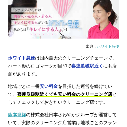
出典：
ホワイト急便
ホワイト急便
は国内最大のクリーニングチェーンで、
ハート形のロゴマークが目印で
喜連瓜破駅近く
にも店
舗があります。
地域ごとに一番
安い料金
を目指した運営を続けてい
て、
喜連瓜破駅近くでも安い料金のクリーニング店
と
してチェックしておきたいクリーニング店です。
熊本発祥
の株式会社日本さわやかグループが運営して
いて、実際のクリーニング店営業は地域ごとのフラン