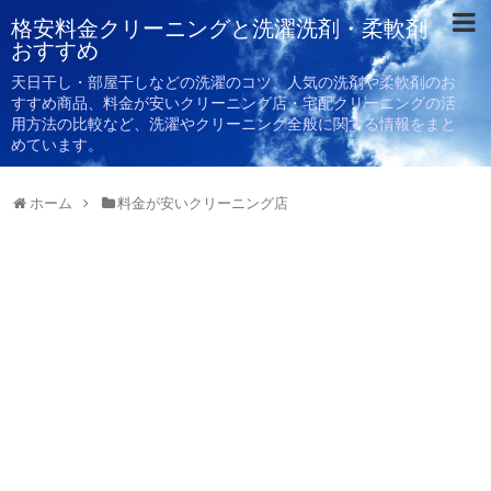
格安料金クリーニングと洗濯洗剤・柔軟剤
おすすめ
天日干し・部屋干しなどの洗濯のコツ、人気の洗剤や柔軟剤のお
すすめ商品、料金が安いクリーニング店・宅配クリーニングの活
用方法の比較など、洗濯やクリーニング全般に関する情報をまと
めています。
ホーム
料金が安いクリーニング店