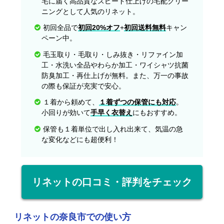
宅に届く高品質なスピード仕上げの宅配クリー
ニングとして人気のリネット。
初回全品で
初回20%オフ
+
初回送料無料
キャン
ペーン中。
毛玉取り・毛取り・しみ抜き・リファイン加
工・水洗い全品やわらか加工・ワイシャツ抗菌
防臭加工・再仕上げが無料。また、万一の事故
の際も保証が充実で安心。
１着から頼めて、
１着ずつの保管にも対応
。
小回りが効いて
手早く衣替え
にもおすすめ。
保管も１着単位で出し入れ出来て、気温の急
な変化などにも超便利！
リネットの口コミ・評判をチェック
リネットの奈良市での使い方