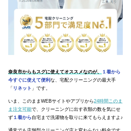
奈良市からもスグに使えてオススメなのが、
１着から
今すぐに使えて便利
な、宅配クリーニングの最大手
「
リネット
」です。
いま、このままWEBサイトやアプリから
24時間このま
ま注文可能
で、クリーニングに出す衣類の数を気にせ
ず
１着から
自宅まで洗濯物を取りに来てもらえますよ♪
通常でも店舗型クリーニング店と変わらない料金です