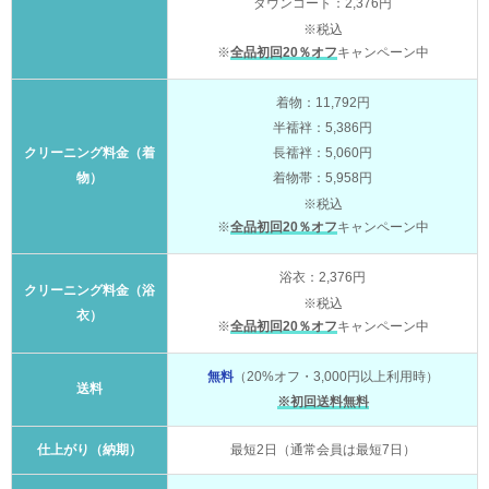
ダウンコート：2,376円
※税込
※
全品初回20％オフ
キャンペーン中
着物：11,792円
半襦袢：5,386円
クリーニング料金（着
長襦袢：5,060円
物）
着物帯：5,958円
※税込
※
全品初回20％オフ
キャンペーン中
浴衣：2,376円
クリーニング料金（浴
※税込
衣）
※
全品初回20％オフ
キャンペーン中
無料
（20%オフ・3,000円以上利用時）
送料
※初回送料無料
仕上がり（納期）
最短2日（通常会員は最短7日）