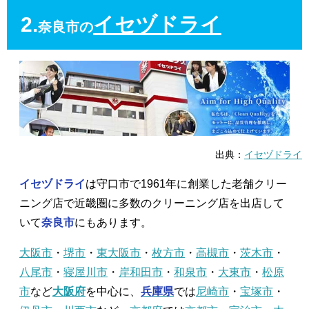
2.
イセヅドライ
奈良市の
出典：
イセヅドライ
イセヅドライ
は守口市で1961年に創業した老舗クリー
ニング店で近畿圏に多数のクリーニング店を出店して
いて
奈良市
にもあります。
大阪市
・
堺市
・
東大阪市
・
枚方市
・
高槻市
・
茨木市
・
八尾市
・
寝屋川市
・
岸和田市
・
和泉市
・
大東市
・
松原
市
など
大阪府
を中心に、
兵庫県
では
尼崎市
・
宝塚市
・