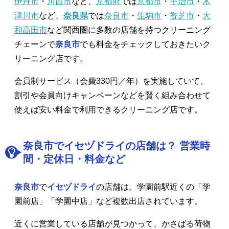
伊丹市
・
川西市
など、
京都府
では
京都市
・
宇治市
・
木
津川市
など、
奈良県
では
奈良市
・
生駒市
・
香芝市
・
大
和高田市
など関西圏に多数の店舗を持つクリーニング
チェーンで
奈良市
でも料金をチェックしておきたいク
リーニング店です。
会員制サービス（会費330円／年）を実施していて、
割引や会員向けキャンペーンなどを賢く組み合わせて
使えば安い料金で利用できるクリーニング店です。
奈良市でイセヅドライの店舗は？ 営業時
間・定休日・料金など
奈良市
で
イセヅドライ
の店舗は、学園前駅近くの「学
園前店」「学園中店」など複数出店されています。
近くに営業している店舗が見つかって、かさばる荷物