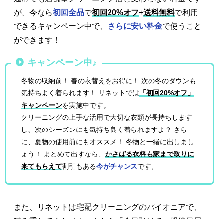
が、今なら
初回全品
で
初回20%オフ
+
送料無料
で利用
できるキャンペーン中で、
さらに安い料金
で使うこと
ができます！
キャンペーン中♪
冬物の収納前！ 春の衣替えをお得に！ 次の冬のダウンも
気持ちよく着られます！ リネットでは
「初回20%オフ」
キャンペーン
を実施中です。
クリーニングの上手な活用で大切な衣類が長持ちします
し、次のシーズンにも気持ち良く着られますよ？ さら
に、夏物の使用前にもオススメ！ 冬物と一緒に出しまし
ょう！ まとめて出すなら、
かさばる衣料も家まで取りに
来てもらえて
割引もある
今がチャンス
です。
また、リネットは宅配クリーニングのパイオニアで、