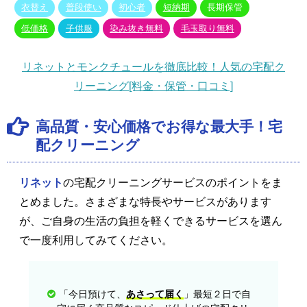
衣替え
普段使い
初心者
短納期
長期保管
低価格
子供服
染み抜き無料
毛玉取り無料
リネットとモンクチュールを徹底比較！人気の宅配ク
リーニング[料金・保管・口コミ]
高品質・安心価格でお得な最大手！宅
配クリーニング
リネット
の宅配クリーニングサービスのポイントをま
とめました。さまざまな特長やサービスがあります
が、ご自身の生活の負担を軽くできるサービスを選ん
で一度利用してみてください。
「今日預けて、
あさって届く
」最短２日で自