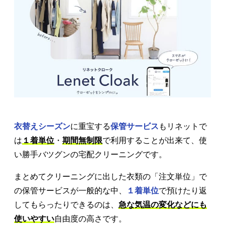
衣替えシーズン
に重宝する
保管サービス
もリネットで
は
１着単位
・
期間無制限
で利用することが出来て、使
い勝手バツグンの宅配クリーニングです。
まとめてクリーニングに出した衣類の「注文単位」で
の保管サービスが一般的な中、
１着単位
で預けたり返
してもらったりできるのは、
急な気温の変化などにも
使いやすい
自由度の高さです。