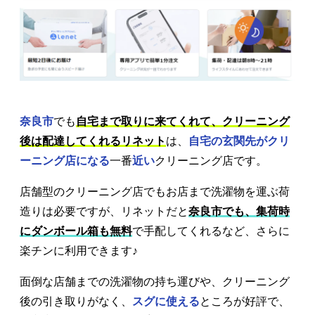
奈良市
でも
自宅まで取りに来てくれて、クリーニング
後は配達してくれるリネット
は、
自宅の玄関先がクリ
ーニング店になる
一番
近い
クリーニング店です。
店舗型のクリーニング店でもお店まで洗濯物を運ぶ荷
造りは必要ですが、リネットだと
奈良市でも、集荷時
にダンボール箱も無料
で手配してくれるなど、さらに
楽チンに利用できます♪
面倒な店舗までの洗濯物の持ち運びや、クリーニング
後の引き取りがなく、
スグに使える
ところが好評で、