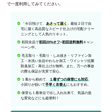
で一度利用してみてください。
「今日預けて、
あさって届く
」最短２日で自
宅に届く高品質なスピード仕上げの宅配クリー
ニングとして人気のリネット。
初回全品で
初回20%オフ
+
初回送料無料
キャン
ペーン中。
毛玉取り・毛取り・しみ抜き・リファイン加
工・水洗い全品やわらか加工・ワイシャツ抗菌
防臭加工・再仕上げが無料。また、万一の事故
の際も保証が充実で安心。
１着から頼めて、
１着ずつの保管にも対応
。
小回りが効いて
手早く衣替え
にもおすすめ。
保管も１着単位で出し入れ出来て、気温の急
な変化などにも超便利！