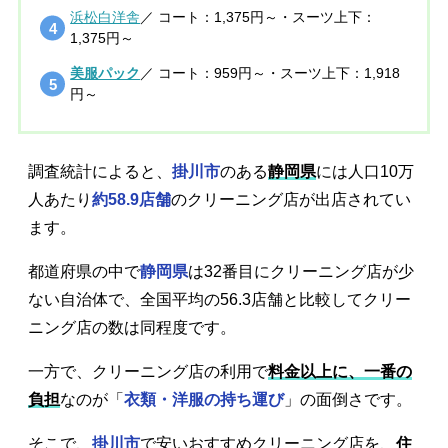
浜松白洋舎
／ コート：1,375円～・スーツ上下：
1,375円～
美服パック
／ コート：959円～・スーツ上下：1,918
円～
調査統計によると、
掛川市
のある
静岡県
には人口10万
人あたり
約58.9店舗
のクリーニング店が出店されてい
ます。
都道府県の中で
静岡県
は32番目にクリーニング店が少
ない自治体で、全国平均の56.3店舗と比較してクリー
ニング店の数は同程度です。
一方で、クリーニング店の利用で
料金以上に、一番の
負担
なのが「
衣類・洋服の持ち運び
」の面倒さです。
そこで、
掛川市
で安いおすすめクリーニング店を、
住