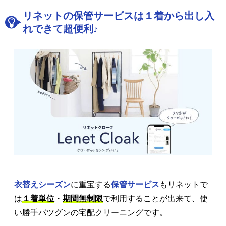
リネットの保管サービスは１着から出し入
れできて超便利♪
衣替えシーズン
に重宝する
保管サービス
もリネットで
は
１着単位
・
期間無制限
で利用することが出来て、使
い勝手バツグンの宅配クリーニングです。