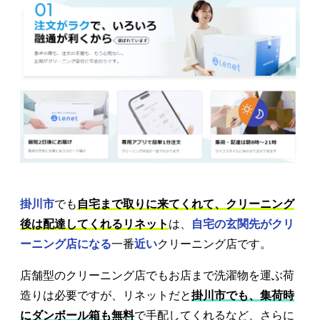
掛川市
でも
自宅まで取りに来てくれて、クリーニング
後は配達してくれるリネット
は、
自宅の玄関先がクリ
ーニング店になる
一番
近い
クリーニング店です。
店舗型のクリーニング店でもお店まで洗濯物を運ぶ荷
造りは必要ですが、リネットだと
掛川市でも、集荷時
にダンボール箱も無料
で手配してくれるなど、さらに