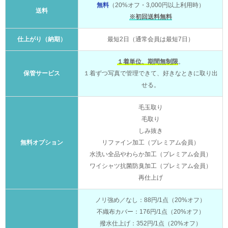
無料
（20%オフ・3,000円以上利用時）
送料
※初回送料無料
仕上がり（納期）
最短2日（通常会員は最短7日）
１着単位、期間無制限
。
保管サービス
１着ずつ写真で管理できて、好きなときに取り出
せる。
毛玉取り
毛取り
しみ抜き
無料オプション
リファイン加工（プレミアム会員）
水洗い全品やわらか加工（プレミアム会員）
ワイシャツ抗菌防臭加工（プレミアム会員）
再仕上げ
ノリ強め／なし：88円/1点（20%オフ）
不織布カバー：176円/1点（20%オフ）
撥水仕上げ：352円/1点（20%オフ）