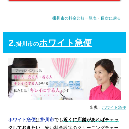
掛川市
の料金比較一覧表
・
目次に戻る
2.
ホワイト急便
掛川市の
出典：
ホワイト急便
ホワイト急便
は
掛川市
でも
近くに店舗があればチェッ
クしておきたい
、安い料金設定のクリーニングチェー