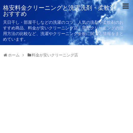
格安料金クリーニングと洗濯洗剤・柔軟剤
おすすめ
天日干し・部屋干しなどの洗濯のコツ、人気の洗剤や柔軟剤のお
すすめ商品、料金が安いクリーニング店・宅配クリーニングの活
用方法の比較など、洗濯やクリーニング全般に関する情報をまと
めています。
ホーム
料金が安いクリーニング店