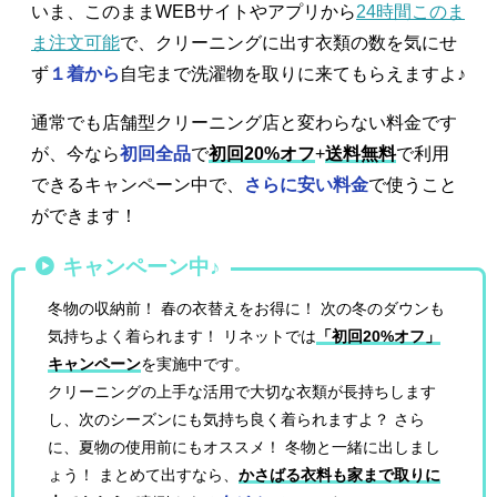
いま、このままWEBサイトやアプリから
24時間このま
ま注文可能
で、クリーニングに出す衣類の数を気にせ
ず
１着から
自宅まで洗濯物を取りに来てもらえますよ♪
通常でも店舗型クリーニング店と変わらない料金です
が、今なら
初回全品
で
初回20%オフ
+
送料無料
で利用
できるキャンペーン中で、
さらに安い料金
で使うこと
ができます！
キャンペーン中♪
冬物の収納前！ 春の衣替えをお得に！ 次の冬のダウンも
気持ちよく着られます！ リネットでは
「初回20%オフ」
キャンペーン
を実施中です。
クリーニングの上手な活用で大切な衣類が長持ちします
し、次のシーズンにも気持ち良く着られますよ？ さら
に、夏物の使用前にもオススメ！ 冬物と一緒に出しまし
ょう！ まとめて出すなら、
かさばる衣料も家まで取りに