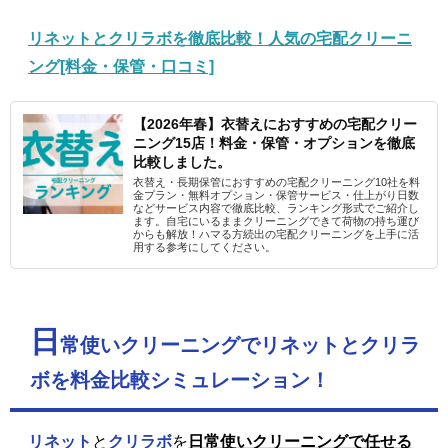
リネットとクリラボを徹底比較！人気の宅配クリーニ
ング[料金・保管・口コミ]
【2026年春】衣替えにおすすめの宅配クリー
ニング15店！料金・保管・オプションを徹底
比較しました。
衣替え・長期保管におすすめの宅配クリーニング10社を料
金プラン・無料オプション・保管サービス・仕上がり日数
などサービス内容で徹底比較、ランキング形式でご紹介し
ます。自宅にいるままクリーニングできて荷物の持ち運び
からも解放！ハマる方続出の宅配クリーニングを上手に活
用する参考にしてください。
日
常使いクリーニングでリネットとクリラ
ボを料金比較シミュレーション！
リネット
と
クリラボ
を
日常使いクリーニングで任せる