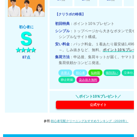
【クリラボの特長】
初回特典
：ポイント10％プレゼント
初心者に
シンプル
：トップページから大きなボタンで見や
シンプルなサイト構成。
安い料金
：パック料金。１着あたり最安値1,496
～。しみ抜きなど、無料。
ポイント10％プレゼ
集荷方法
：申込後、集荷キットが届く。ヤマト運
87
点
集荷依頼かコンビニ発送。
衣替え
初心者
短納期
個別洗い
立体仕上
静止乾燥
染み抜き無料
＼ポイント10％プレゼント／
公式サイト
参照:
初心者宅配クリーニングおすすめランキング（2026年）