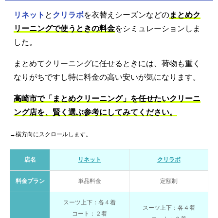
リネット
と
クリラボ
を衣替えシーズンなどの
まとめク
リーニングで使うときの料金
をシミュレーションしま
した。
まとめてクリーニングに任せるときには、荷物も重く
なりがちですし特に料金の高い安いが気になります。
高崎市で「まとめクリーニング」を任せたいクリーニ
ング店を、賢く選ぶ参考にしてみてください。
→横方向にスクロールします。
店名
リネット
クリラボ
料金プラン
単品料金
定額制
スーツ上下：各４着
スーツ上下：各４着
コート：２着