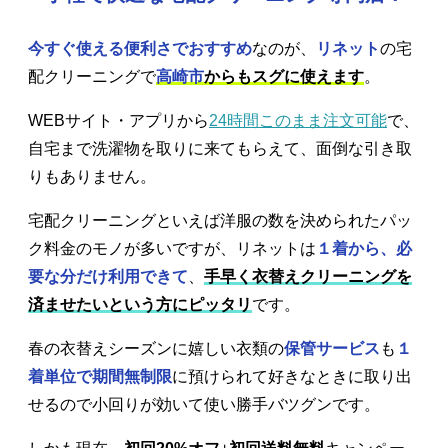
今すぐ使える便利さでおすすめ
なのが、
リネット
の宅
配クリーニングで
高崎市
からもスグに使えます
。
WEBサイト・アプリから
24時間このまま注文可能
で、
自宅まで洗濯物を取りに来てもらえて、面倒な引き取
りもありません。
宅配クリーニングといえば洋服の数を決められたパッ
ク料金のモノが多いですが、リネットは
１着から、必
要な分だけ利用できて
、
手早く衣替えクリーニングを
済ませたいという方にピッタリ
です。
春の衣替えシーズンに嬉しい衣類の
保管サービス
も
１
着単位で期間無制限
に預けられて好きなときに取り出
せるので小回りが効いて使い勝手バツグンです。