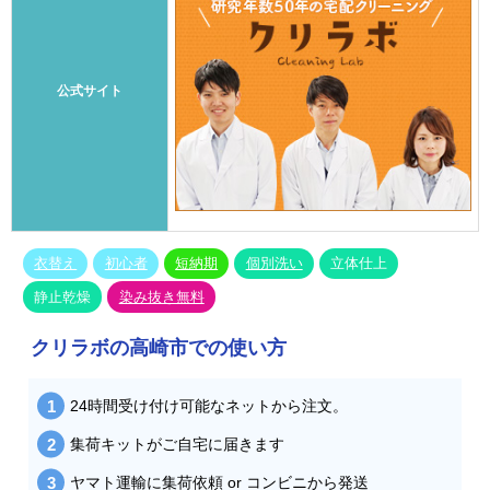
公式サイト
衣替え
初心者
短納期
個別洗い
立体仕上
静止乾燥
染み抜き無料
クリラボの高崎市での使い方
24時間受け付け可能なネットから注文。
集荷キットがご自宅に届きます
ヤマト運輸に集荷依頼 or コンビニから発送