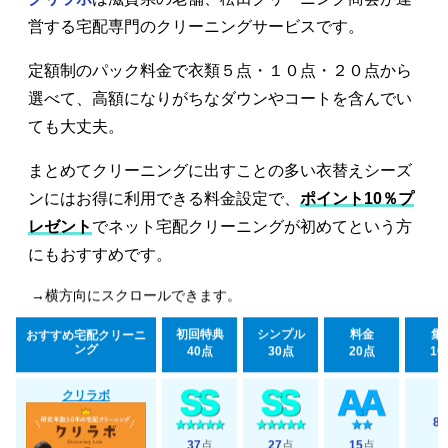
営する宅配専門のクリーニングサービスです。
定額制のパック料金で衣類５点・１０点・２０点から
選べて、高額になりがちなダウンやコートを含んでい
ても大丈夫。
まとめてクリーニングに出すことの多い衣替えシーズ
ンにはお得に利用できる料金設定で、
ポイント10％プ
レゼント
でネット宅配クリーニングが初めてという方
にもおすすめです。
→横方向にスクロールできます。
初回特典
シンプル
料金
集
おすすめ宅配クリーニ
ング
40点
30点
20点
10
クリラボ
8
37
点
27
点
15
点