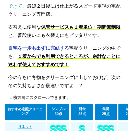
できて
、最短２日後には仕上がるスピード重視の宅配
クリーニング専門店。
衣替えに便利な
保管サービスも１着単位・期間無制限
と、普段使いにも衣替えにもピッタリです。
自宅を一歩も出ずに完結する
宅配クリーニングの中で
も、
１着からでも利用できるところが、余計なことに
迷わず使えておすすめです！
今のうちに冬物をクリーニングに出しておけば、次の
冬の気持ちよさが段違いですよ！？
→横方向にスクロールできます。
シンプル
料金
集荷
納
おすすめ宅配クリーニ
ング
30点
25点
25点
20
リネット