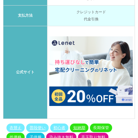
クレジットカード
支払方法
代金引換
公式サイト
衣替え
普段使い
初心者
短納期
長期保管
低価格
子供服
染み抜き無料
毛玉取り無料