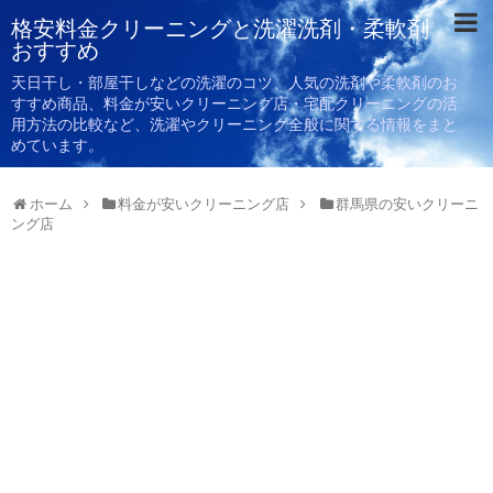
格安料金クリーニングと洗濯洗剤・柔軟剤
おすすめ
天日干し・部屋干しなどの洗濯のコツ、人気の洗剤や柔軟剤のお
すすめ商品、料金が安いクリーニング店・宅配クリーニングの活
用方法の比較など、洗濯やクリーニング全般に関する情報をまと
めています。
ホーム
料金が安いクリーニング店
群馬県の安いクリーニ
ング店