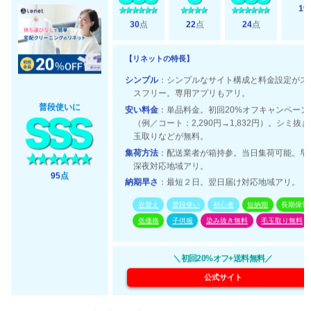
19
30
点
22
点
24
点
【リネットの特長】
シンプル
：シンプルなサイト構成と料金設定がス
スフリー。専用アプリもアリ。
普段使いに
安い料金
：単品料金。初回20%オフキャンペーン
（例／コート：2,290円→1,832円）。シミ抜
玉取りなどが無料。
集荷方法
：配送業者が箱持参。当日集荷可能。早
深夜対応地域アリ。
95
点
納期早さ
：最短２日。翌日届け対応地域アリ。
衣替え
普段使い
初心者
短納期
長期保管
低価格
子供服
染み抜き無料
毛玉取り無料
＼初回20%オフ+送料無料／
公式サイト