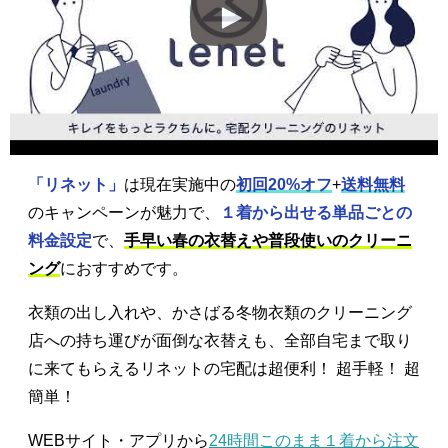
「リネット」
は現在実施中の
初回20%オフ
+
送料無料
のキャンペーンが魅力で、
１着から出せる単品ごとの
料金設定
で、
手早い春の衣替えや普段使いのクリーニ
ング
におすすめです。
衣類の出し入れや、かさばる冬物衣類のクリーニング
店への持ち運びが面倒な衣替えも、全部自宅まで取り
に来てもらえるリネットの宅配は超便利！ 超手軽！ 超
簡単！
WEBサイト・アプリから
24時間このまま１着から注文