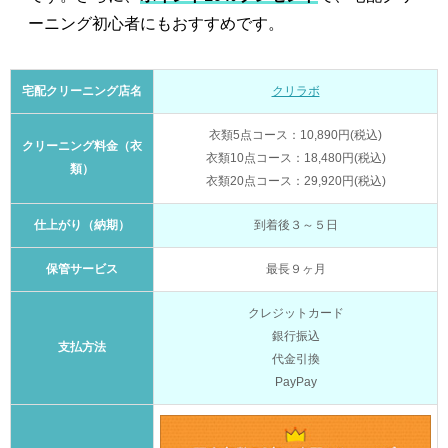
ーニング初心者にもおすすめです。
宅配クリーニング店名
クリラボ
衣類5点コース：10,890円(税込)
クリーニング料金（衣
衣類10点コース：18,480円(税込)
類）
衣類20点コース：29,920円(税込)
仕上がり（納期）
到着後３～５日
保管サービス
最長９ヶ月
クレジットカード
銀行振込
支払方法
代金引換
PayPay