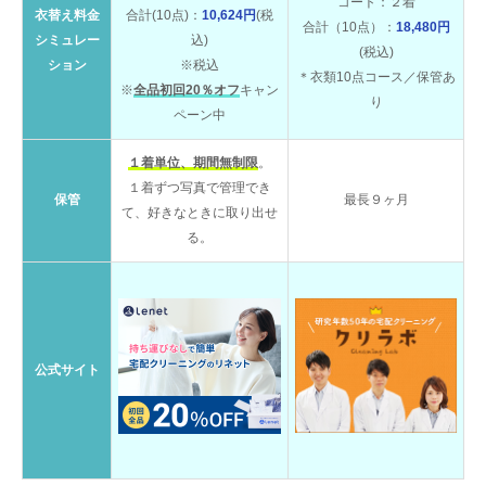
コート：２着
衣替え料金
合計(10点)：
10,624円
(税
合計（10点）：
18,480円
シミュレー
込)
(税込)
ション
※税込
＊衣類10点コース／保管あ
※
全品初回20％オフ
キャン
り
ペーン中
１着単位、期間無制限
。
１着ずつ写真で管理でき
保管
最長９ヶ月
て、好きなときに取り出せ
る。
公式サイト