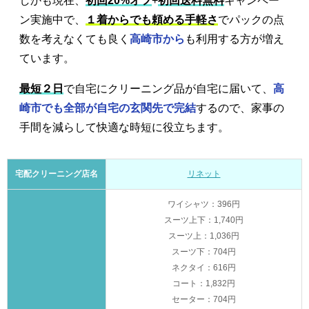
しかも現在、
初回20%オフ
+
初回送料無料
キャンペー
ン実施中で、
１着からでも頼める手軽さ
でパックの点
数を考えなくても良く
高崎市から
も利用する方が増え
ています。
最短２日
で自宅にクリーニング品が自宅に届いて、
高
崎市でも全部が自宅の玄関先で完結
するので、家事の
手間を減らして快適な時短に役立ちます。
宅配クリーニング店名
リネット
ワイシャツ：396円
スーツ上下：1,740円
スーツ上：1,036円
スーツ下：704円
ネクタイ：616円
コート：1,832円
セーター：704円