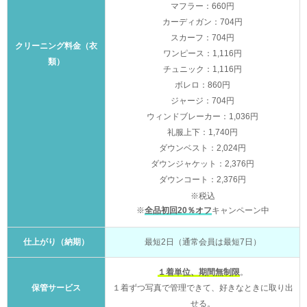
マフラー：660円
カーディガン：704円
スカーフ：704円
クリーニング料金（衣
ワンピース：1,116円
類）
チュニック：1,116円
ボレロ：860円
ジャージ：704円
ウィンドブレーカー：1,036円
礼服上下：1,740円
ダウンベスト：2,024円
ダウンジャケット：2,376円
ダウンコート：2,376円
※税込
※
全品初回20％オフ
キャンペーン中
仕上がり（納期）
最短2日（通常会員は最短7日）
１着単位、期間無制限
。
保管サービス
１着ずつ写真で管理できて、好きなときに取り出
せる。