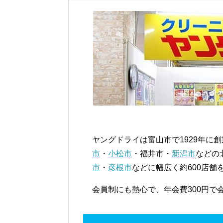
ヤングドライは富山市で1929年に
市
・
小松市
・福井市・
新潟市
などの
市
・
彦根市
などに幅広く約600店舗
会員制にも熱心で、年会費300円