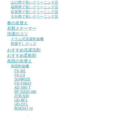
山口県で安いクリーニング店
福岡県で安いクリーニング店
佐賀県で安いクリーニング店
大分県で安いクリーニング店
春の衣替え
衣類スチーマー
洗濯のコツ
ドラム式洗濯乾燥機
部屋干しグッズ
おすすめ洗濯洗剤
おすすめ柔軟剤
布団の衣替え
布団乾燥機
FK-W1
FK-C3
SUNRIZE
FD-F06A7
AD-X80-T
RF-EA20-WA
ZFB-500
UD-BF1
UD-CF1
BOE047-IV