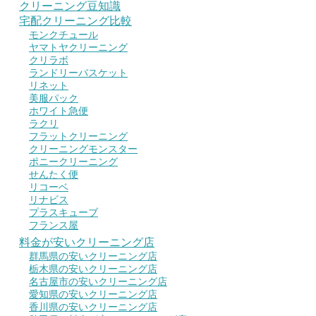
クリーニング豆知識
宅配クリーニング比較
モンクチュール
ヤマトヤクリーニング
クリラボ
ランドリーバスケット
リネット
美服パック
ホワイト急便
ラクリ
フラットクリーニング
クリーニングモンスター
ポニークリーニング
せんたく便
リコーベ
リナビス
プラスキューブ
フランス屋
料金が安いクリーニング店
群馬県の安いクリーニング店
栃木県の安いクリーニング店
名古屋市の安いクリーニング店
愛知県の安いクリーニング店
香川県の安いクリーニング店