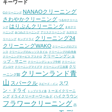
キーワード
NANAOクリーニング
Ciクリーニング
さわやかクリーニング
つるやクリーニ
はりぶんクリーニング
ング
ませクリ
ーニング
みつわクリーニング
アリスクリーニング
カガヤク
クリーニング24
リーニング
キングドライ
クリーニングWAKO
クリーニングのプリ
ンス
クリーニングのルッソスタイル
クリーニングの白光舎
クリーニングショ
クリーニングサービス アスナロ
ップ・サニー
クリーニングショップ中村
クリーニン
クリ
グシロヤ
クリーニングマイグマ
クリーニング三吉屋
クリーンランド青
ーニング館
山
スパークル
スワ
スピード・イン
ン・ドライ
トーエイクリーニ
トップドライ舎
ハイクラウン
ング
ドライクリーナーワールド
フラワークリーニング
ホ