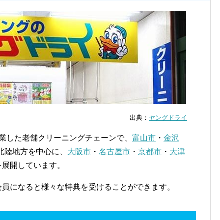
出典：
ヤングドライ
創業した老舗クリーニングチェーンで、
富山市
・
金沢
北陸地方を中心に、
大阪市
・
名古屋市
・
京都市
・
大津
を展開しています。
で会員になると様々な特典を受けることができます。