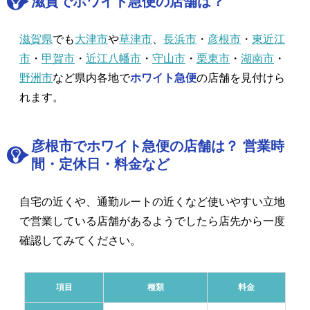
滋賀でホワイト急便の店舗は？
滋賀県
でも
大津市
や
草津市
、
長浜市
・
彦根市
・
東近江
市
・
甲賀市
・
近江八幡市
・
守山市
・
栗東市
・
湖南市
・
野洲市
など県内各地で
ホワイト急便
の店舗を見付けら
れます。
彦根市でホワイト急便の店舗は？ 営業時
間・定休日・料金など
自宅の近くや、通勤ルートの近くなど使いやすい立地
で営業している店舗があるようでしたら店先から一度
確認してみてください。
項目
種類
料金