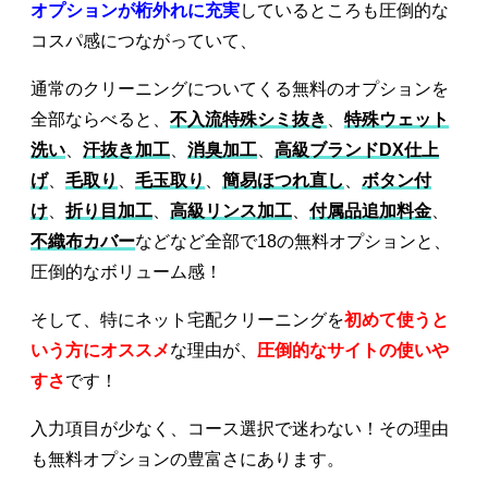
オプションが桁外れに充実
しているところも圧倒的な
コスパ感につながっていて、
通常のクリーニングについてくる無料のオプションを
全部ならべると、
不入流特殊シミ抜き
、
特殊ウェット
洗い
、
汗抜き加工
、
消臭加工
、
高級ブランドDX仕上
げ
、
毛取り
、
毛玉取り
、
簡易ほつれ直し
、
ボタン付
け
、
折り目加工
、
高級リンス加工
、
付属品追加料金
、
不織布カバー
などなど全部で18の無料オプションと、
圧倒的なボリューム感！
そして、特にネット宅配クリーニングを
初めて使うと
いう方にオススメ
な理由が、
圧倒的なサイトの使いや
すさ
です！
入力項目が少なく、コース選択で迷わない！その理由
も無料オプションの豊富さにあります。