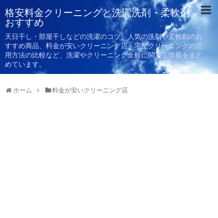
格安料金クリーニングと洗濯洗剤・柔軟剤
おすすめ
天日干し・部屋干しなどの洗濯のコツ、人気の洗剤や柔軟剤のお
すすめ商品、料金が安いクリーニング店・宅配クリーニングの活
用方法の比較など、洗濯やクリーニング全般に関する情報をまと
めています。
ホーム
料金が安いクリーニング店