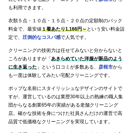
も利用できます。
衣類５点・１０点・１５点・２０点の定額制のパック
料金で、最安値
１着あたり1,166円～
という安い料金設
定で、
圧倒的なコスパ感
で人気です。
クリーニングの技術力は任せてみないと分からないと
ころがありますが「
あきらめていた洋服が新品のよう
に生き返った
」という口コミが多数ある、
彦根市
から
も一度は体験してみたい宅配クリーニングです。
ポップな名前にスタイリッシュなデザインのサイトで
すが、運営しているのは業歴30年以上の熟練の職人集
団からなる創業65年の実績がある老舗クリーニング
店。確かな技術を身につけた社員さんだけの運営で高
品質で低価格なクリーニングを実現しています。