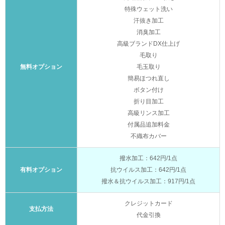
特殊ウェット洗い
汗抜き加工
消臭加工
高級ブランドDX仕上げ
毛取り
無料オプション
毛玉取り
簡易ほつれ直し
ボタン付け
折り目加工
高級リンス加工
付属品追加料金
不織布カバー
撥水加工：642円/1点
有料オプション
抗ウイルス加工：642円/1点
撥水＆抗ウイルス加工：917円/1点
クレジットカード
支払方法
代金引換