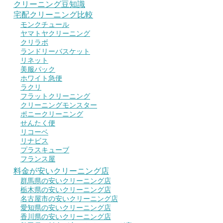
クリーニング豆知識
宅配クリーニング比較
モンクチュール
ヤマトヤクリーニング
クリラボ
ランドリーバスケット
リネット
美服パック
ホワイト急便
ラクリ
フラットクリーニング
クリーニングモンスター
ポニークリーニング
せんたく便
リコーベ
リナビス
プラスキューブ
フランス屋
料金が安いクリーニング店
群馬県の安いクリーニング店
栃木県の安いクリーニング店
名古屋市の安いクリーニング店
愛知県の安いクリーニング店
香川県の安いクリーニング店