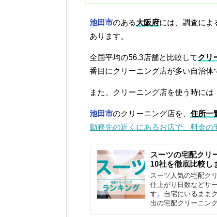
池田市
のある
大阪府
には、調査によ
あります。
全国平均の56.3店舗と比較して
クリ
番目にクリーニング店が多い自治体
また、クリーニング店を使う時には
池田市
のクリーニング店を、
住所一
勤務先の近くにあるお店で、料金の
スーツの宅配クリ
10社を徹底比較し
スーツ人気の宅配ク
仕上がり日数などサー
す。自宅にいるまま
出の宅配クリーニン