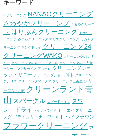
キーワード
NANAOクリーニング
Ciクリーニング
さわやかクリーニング
つるやクリーニ
はりぶんクリーニング
ング
ませクリ
ーニング
みつわクリーニング
アリスクリーニング
カガヤク
クリーニング24
リーニング
キングドライ
クリーニングWAKO
クリーニングのプリ
ンス
クリーニングのルッソスタイル
クリーニングの白光舎
クリーニングショ
クリーニングサービス アスナロ
ップ・サニー
クリーニングショップ中村
クリーニン
クリ
グシロヤ
クリーニングマイグマ
クリーニング三吉屋
クリーンランド青
ーニング館
山
スパークル
スワ
スピード・イン
ン・ドライ
トーエイクリーニ
トップドライ舎
ハイクラウン
ング
ドライクリーナーワールド
フラワークリーニング
ホ