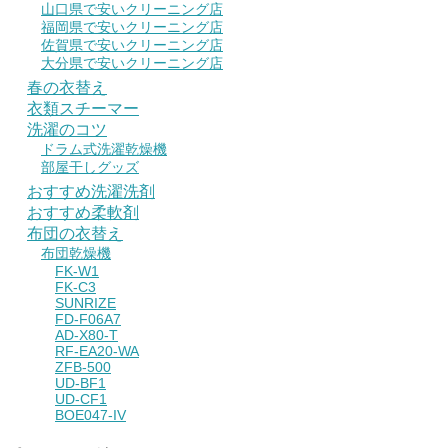
山口県で安いクリーニング店
福岡県で安いクリーニング店
佐賀県で安いクリーニング店
大分県で安いクリーニング店
春の衣替え
衣類スチーマー
洗濯のコツ
ドラム式洗濯乾燥機
部屋干しグッズ
おすすめ洗濯洗剤
おすすめ柔軟剤
布団の衣替え
布団乾燥機
FK-W1
FK-C3
SUNRIZE
FD-F06A7
AD-X80-T
RF-EA20-WA
ZFB-500
UD-BF1
UD-CF1
BOE047-IV