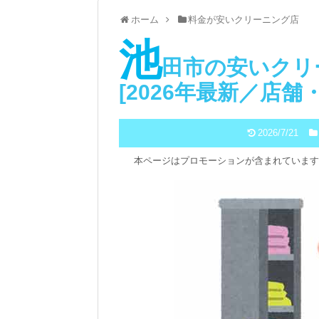
ホーム
料金が安いクリーニング店
池
田市の安いクリ
[2026年最新／店
2026/7/21
本ページはプロモーションが含まれています