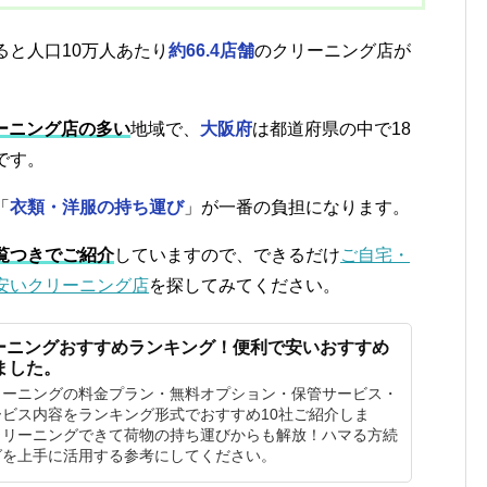
ると人口10万人あたり
約66.4店舗
のクリーニング店が
ーニング店の多い
地域で、
大阪府
は都道府県の中で18
です。
「
衣類・洋服の持ち運び
」が一番の負担になります。
覧つきでご紹介
していますので、できるだけ
ご自宅・
安いクリーニング店
を探してみてください。
ーニングおすすめランキング！便利で安いおすすめ
ました。
リーニングの料金プラン・無料オプション・保管サービス・
ビス内容をランキング形式でおすすめ10社ご紹介しま
クリーニングできて荷物の持ち運びからも解放！ハマる方続
グを上手に活用する参考にしてください。