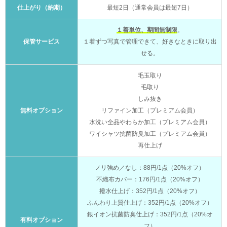
仕上がり（納期）
最短2日（通常会員は最短7日）
１着単位、期間無制限
。
保管サービス
１着ずつ写真で管理できて、好きなときに取り出
せる。
毛玉取り
毛取り
しみ抜き
無料オプション
リファイン加工（プレミアム会員）
水洗い全品やわらか加工（プレミアム会員）
ワイシャツ抗菌防臭加工（プレミアム会員）
再仕上げ
ノリ強め／なし：88円/1点（20%オフ）
不織布カバー：176円/1点（20%オフ）
撥水仕上げ：352円/1点（20%オフ）
ふんわり上質仕上げ：352円/1点（20%オフ）
銀イオン抗菌防臭仕上げ：352円/1点（20%オ
有料オプション
フ）