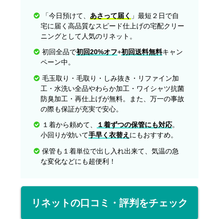
「今日預けて、
あさって届く
」最短２日で自
宅に届く高品質なスピード仕上げの宅配クリー
ニングとして人気のリネット。
初回全品で
初回20%オフ
+
初回送料無料
キャン
ペーン中。
毛玉取り・毛取り・しみ抜き・リファイン加
工・水洗い全品やわらか加工・ワイシャツ抗菌
防臭加工・再仕上げが無料。また、万一の事故
の際も保証が充実で安心。
１着から頼めて、
１着ずつの保管にも対応
。
小回りが効いて
手早く衣替え
にもおすすめ。
保管も１着単位で出し入れ出来て、気温の急
な変化などにも超便利！
リネットの口コミ・評判をチェック