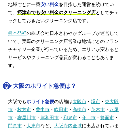
地域ごとに一番
安い料金
を目指した運営を続けてい
て、
摂津市でも安い料金のクリーニング店
としてチェ
ックしておきたいクリーニング店です。
熊本発祥
の株式会社日本さわやかグループが運営して
いて、実際のクリーニング店営業は地域ごとのフラン
チャイジー企業が行っているため、エリアが変わると
サービスやクリーニング品質が変わることもありま
す。
大阪のホワイト急便は？
大阪でも
ホワイト急便
の店舗は
大阪市
・
堺市
・
東大阪
市
・
枚方市
・
豊中市
・
吹田市
・
高槻市
・
茨木市
・
八尾
市
・
寝屋川市
・
岸和田市
・
和泉市
・
守口市
・
箕面市
・
門真市
・
大東市
など、
大阪府内全域
に出店されていま