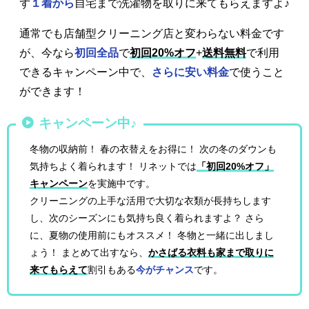
ず
１着から
自宅まで洗濯物を取りに来てもらえますよ♪
通常でも店舗型クリーニング店と変わらない料金です
が、今なら
初回全品
で
初回20%オフ
+
送料無料
で利用
できるキャンペーン中で、
さらに安い料金
で使うこと
ができます！
キャンペーン中♪
冬物の収納前！ 春の衣替えをお得に！ 次の冬のダウンも
気持ちよく着られます！ リネットでは
「初回20%オフ」
キャンペーン
を実施中です。
クリーニングの上手な活用で大切な衣類が長持ちします
し、次のシーズンにも気持ち良く着られますよ？ さら
に、夏物の使用前にもオススメ！ 冬物と一緒に出しまし
ょう！ まとめて出すなら、
かさばる衣料も家まで取りに
来てもらえて
割引もある
今がチャンス
です。