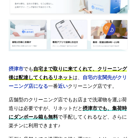
摂津市
でも
自宅まで取りに来てくれて、クリーニング
後は配達してくれるリネット
は、
自宅の玄関先がクリ
ーニング店になる
一番
近い
クリーニング店です。
店舗型のクリーニング店でもお店まで洗濯物を運ぶ荷
造りは必要ですが、リネットだと
摂津市でも、集荷時
にダンボール箱も無料
で手配してくれるなど、さらに
楽チンに利用できます♪