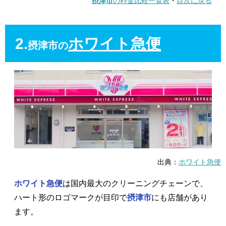
摂津市
の料金比較一覧表
・
目次に戻る
2.
ホワイト急便
摂津市の
出典：
ホワイト急便
ホワイト急便
は国内最大のクリーニングチェーンで、
ハート形のロゴマークが目印で
摂津市
にも店舗があり
ます。