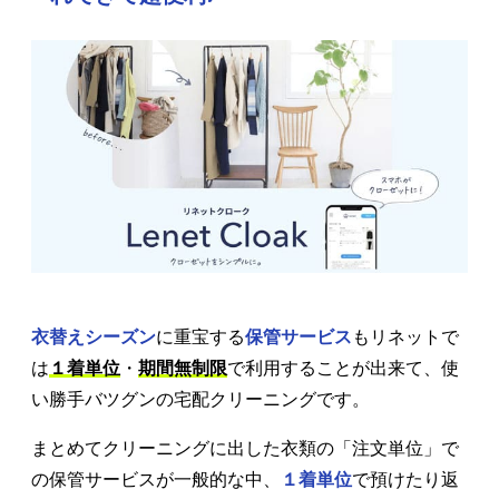
衣替えシーズン
に重宝する
保管サービス
もリネットで
は
１着単位
・
期間無制限
で利用することが出来て、使
い勝手バツグンの宅配クリーニングです。
まとめてクリーニングに出した衣類の「注文単位」で
の保管サービスが一般的な中、
１着単位
で預けたり返