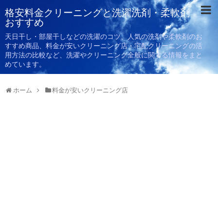
格安料金クリーニングと洗濯洗剤・柔軟剤
おすすめ
天日干し・部屋干しなどの洗濯のコツ、人気の洗剤や柔軟剤のお
すすめ商品、料金が安いクリーニング店・宅配クリーニングの活
用方法の比較など、洗濯やクリーニング全般に関する情報をまと
めています。
ホーム
料金が安いクリーニング店