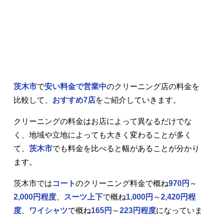
茨木市
で
安い料金で営業中
のクリーニング店の料金を
比較して、
おすすめ7店
をご紹介していきます。
クリーニングの料金はお店によって異なるだけでな
く、地域や立地によっても大きく変わることが多く
て、
茨木市
でも料金を比べると幅があることが分かり
ます。
茨木市では
コート
のクリーニング料金で概ね
970円
～
2,000円程度
、
スーツ上下
で概ね
1,000円
～
2,420円程
度
、
ワイシャツ
で概ね
165円
～
223円程度
になっていま