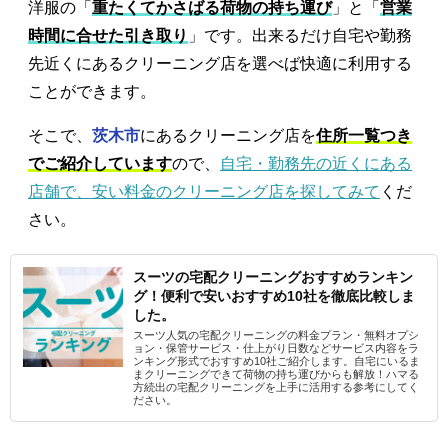
洋服の「
重たくてかさばる荷物の持ち運び
」と「
営業
時間に合せた引き取り
」です。出来るだけ自宅や勤務
先近くにあるクリーニング店を選べば快適に利用する
ことができます。
そこで、
茨木市
にあるクリーニング店を
住所一覧つき
でご紹介しています
ので、
自宅・勤務先の近くにある
店舗で、安い料金のクリーニング店を探してみて
くだ
さい。
スーツの宅配クリーニングおすすめランキン
グ！便利で安いおすすめ10社を徹底比較しま
した。
スーツ人気の宅配クリーニングの料金プラン・無料オプシ
ョン・保管サービス・仕上がり日数などサービス内容をラ
ンキング形式でおすすめ10社ご紹介します。自宅にいるま
まクリーニングできて荷物の持ち運びからも解放！ハマる
方続出の宅配クリーニングを上手に活用する参考にしてく
ださい。