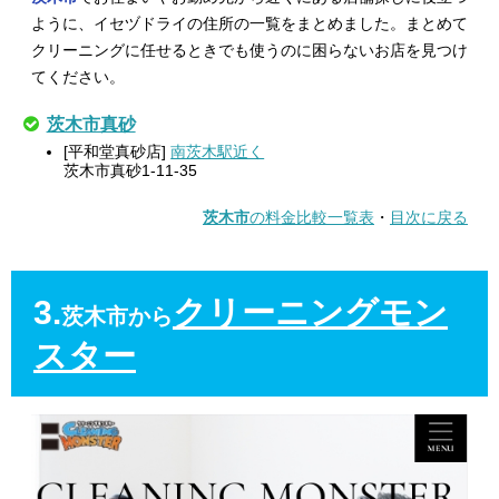
ように、イセヅドライの住所の一覧をまとめました。まとめて
クリーニングに任せるときでも使うのに困らないお店を見つけ
てください。
茨木市真砂
[平和堂真砂店]
南茨木駅近く
茨木市真砂1-11-35
茨木市
の料金比較一覧表
・
目次に戻る
3.
クリーニングモン
茨木市から
スター