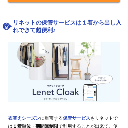
リネットの保管サービスは１着から出し入
れできて超便利♪
衣替えシーズン
に重宝する
保管サービス
もリネットで
は
１着単位
・
期間無制限
で利用することが出来て、使