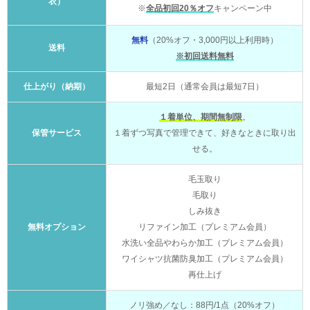
衣）
※
全品初回20％オフ
キャンペーン中
無料
（20%オフ・3,000円以上利用時）
送料
※初回送料無料
仕上がり（納期）
最短2日（通常会員は最短7日）
１着単位、期間無制限
。
保管サービス
１着ずつ写真で管理できて、好きなときに取り出
せる。
毛玉取り
毛取り
しみ抜き
無料オプション
リファイン加工（プレミアム会員）
水洗い全品やわらか加工（プレミアム会員）
ワイシャツ抗菌防臭加工（プレミアム会員）
再仕上げ
ノリ強め／なし：88円/1点（20%オフ）