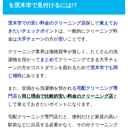
を茨木市で見付けるには!?
茨木市での安い料金のクリーニング店
探しで
覚えてお
きたいチェックポイント
は、一般的にクリーニング料
金は
大手チェーン
の方が
安い
ことです。
クリーニング業界は価格競争が激しく、たくさんの洗
濯物を預かって
まとめて
クリーニングできる大手チェ
ーンの方がコストダウンを図れるためで
茨木市でも同
じ傾向
にあります。
また、全国から洗濯物を預かれる
宅配クリーニング専
門店
も
同じ理由で比較的安い料金のクリーニング店
と
して覚えておきたいポイントになります。
宅配クリーニング専門店だと、便利だけど家賃の高い
駅前などに出店する必要がなく、その分クリーニング