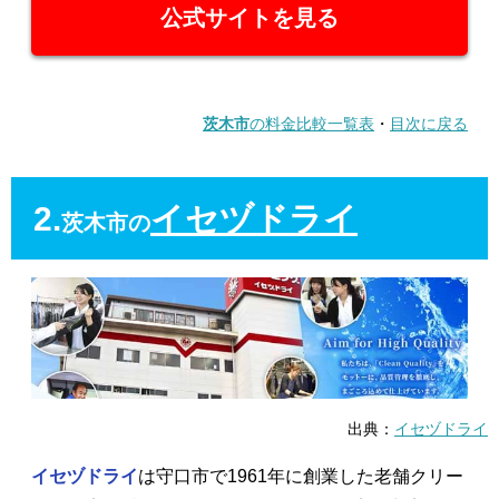
公式サイトを見る
茨木市
の料金比較一覧表
・
目次に戻る
2.
イセヅドライ
茨木市の
出典：
イセヅドライ
イセヅドライ
は守口市で1961年に創業した老舗クリー