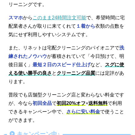
リーニングです。
スマホ
から
このまま24時間注文可能
で、希望時間に宅
配業者さんが取りに来てくれて
１着から
衣類の点数を
気にせず利用しやすいシステムです。
また、リネットは宅配クリーニングのパイオニアで
洗
練されたノウハウ
が蓄積されていて「今日預けて、明
後日届く」
最短２日のスピード仕上げ
など、
スグに使
える使い勝手の良さ
と
クリーニング品質
には定評があ
ります。
普段でも店舗型クリーニング店と変わらない料金です
が、今なら
初回全品
で
初回20%オフ
+
送料無料
で利用
できるキャンペーン中で、
さらに安い料金
で使うこと
ができます。
キャンペーン中♪