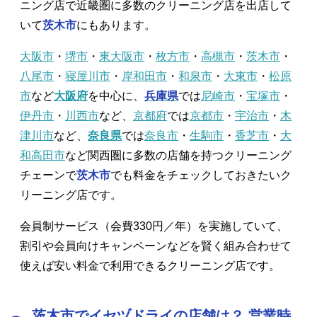
ニング店で近畿圏に多数のクリーニング店を出店して
いて
茨木市
にもあります。
大阪市
・
堺市
・
東大阪市
・
枚方市
・
高槻市
・
茨木市
・
八尾市
・
寝屋川市
・
岸和田市
・
和泉市
・
大東市
・
松原
市
など
大阪府
を中心に、
兵庫県
では
尼崎市
・
宝塚市
・
伊丹市
・
川西市
など、
京都府
では
京都市
・
宇治市
・
木
津川市
など、
奈良県
では
奈良市
・
生駒市
・
香芝市
・
大
和高田市
など関西圏に多数の店舗を持つクリーニング
チェーンで
茨木市
でも料金をチェックしておきたいク
リーニング店です。
会員制サービス（会費330円／年）を実施していて、
割引や会員向けキャンペーンなどを賢く組み合わせて
使えば安い料金で利用できるクリーニング店です。
茨木市でイセヅドライの店舗は？ 営業時