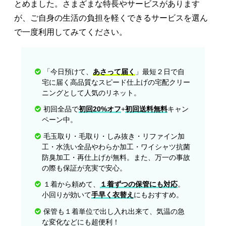
とめました。さまざまな特長やサービスがあります
が、ご自身の生活の負担を軽くできるサービスを選ん
で一度利用してみてください。
「今日預けて、
あさって届く
」最短２日で自
宅に届く高品質なスピード仕上げの宅配クリー
ニングとして人気のリネット。
初回全品で
初回20%オフ
+
初回送料無料
キャン
ペーン中。
毛玉取り・毛取り・しみ抜き・リファイン加
工・水洗い全品やわらか加工・ワイシャツ抗菌
防臭加工・再仕上げが無料。また、万一の事故
の際も保証が充実で安心。
１着から頼めて、
１着ずつの保管にも対応
。
小回りが効いて
手早く衣替え
にもおすすめ。
保管も１着単位で出し入れ出来て、気温の急
な変化などにも超便利！