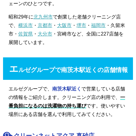
ェーンのひとつです。
昭和29年に
北九州市
で創業した老舗クリーニング店
で、
横浜市
・
京都市
・
大阪市
・
堺市
・
福岡市
・久留米
市・
佐賀県
・
大分市
・宮崎市など、全国に227店舗を
展開しています。
エ
ルゼグループで南茨木駅近くの店舗情報
エルゼグループで、
南茨木駅近く
で営業している店舗
の情報をご紹介します。クリーニング店の利用で、
一
番負担になるのは洗濯物の持ち運び
です。使いやすい
場所にある店舗を選んで利用してみてください。
クリーンネットアクア 真砂店