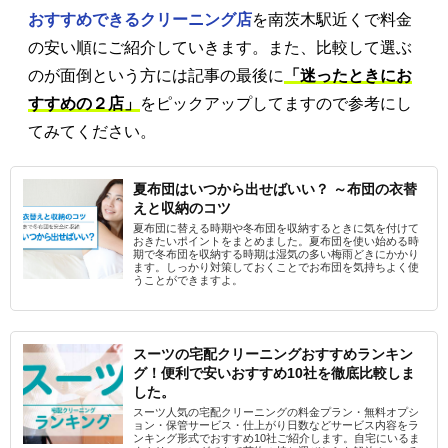
おすすめできるクリーニング店
を南茨木駅近くで料金
の安い順にご紹介していきます。また、比較して選ぶ
のが面倒という方には記事の最後に
「迷ったときにお
すすめの２店」
をピックアップしてますので参考にし
てみてください。
夏布団はいつから出せばいい？ ～布団の衣替
えと収納のコツ
夏布団に替える時期や冬布団を収納するときに気を付けて
おきたいポイントをまとめました。夏布団を使い始める時
期で冬布団を収納する時期は湿気の多い梅雨どきにかかり
ます。しっかり対策しておくことでお布団を気持ちよく使
うことができますよ。
スーツの宅配クリーニングおすすめランキン
グ！便利で安いおすすめ10社を徹底比較しま
した。
スーツ人気の宅配クリーニングの料金プラン・無料オプシ
ョン・保管サービス・仕上がり日数などサービス内容をラ
ンキング形式でおすすめ10社ご紹介します。自宅にいるま