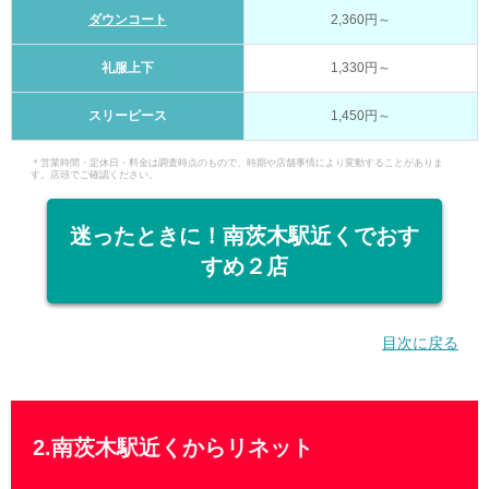
ダウンコート
2,360円～
礼服上下
1,330円～
スリーピース
1,450円～
＊営業時間・定休日・料金は調査時点のもので、時期や店舗事情により変動することがありま
す。店頭でご確認ください。
迷ったときに！南茨木駅近くでおす
すめ２店
目次に戻る
2.南茨木駅近くからリネット