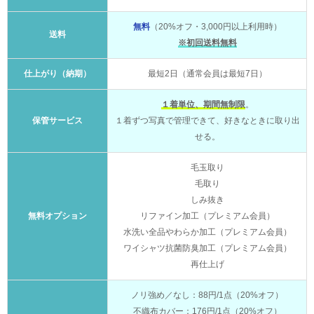
無料
（20%オフ・3,000円以上利用時）
送料
※初回送料無料
仕上がり（納期）
最短2日（通常会員は最短7日）
１着単位、期間無制限
。
保管サービス
１着ずつ写真で管理できて、好きなときに取り出
せる。
毛玉取り
毛取り
しみ抜き
無料オプション
リファイン加工（プレミアム会員）
水洗い全品やわらか加工（プレミアム会員）
ワイシャツ抗菌防臭加工（プレミアム会員）
再仕上げ
ノリ強め／なし：88円/1点（20%オフ）
不織布カバー：176円/1点（20%オフ）