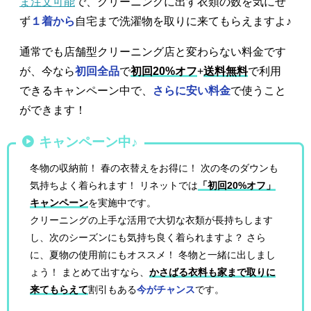
ま注文可能
で、クリーニングに出す衣類の数を気にせ
ず
１着から
自宅まで洗濯物を取りに来てもらえますよ♪
通常でも店舗型クリーニング店と変わらない料金です
が、今なら
初回全品
で
初回20%オフ
+
送料無料
で利用
できるキャンペーン中で、
さらに安い料金
で使うこと
ができます！
キャンペーン中♪
冬物の収納前！ 春の衣替えをお得に！ 次の冬のダウンも
気持ちよく着られます！ リネットでは
「初回20%オフ」
キャンペーン
を実施中です。
クリーニングの上手な活用で大切な衣類が長持ちします
し、次のシーズンにも気持ち良く着られますよ？ さら
に、夏物の使用前にもオススメ！ 冬物と一緒に出しまし
ょう！ まとめて出すなら、
かさばる衣料も家まで取りに
来てもらえて
割引もある
今がチャンス
です。