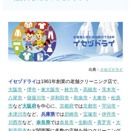
出典：
イセヅドライ
イセヅドライ
は1961年創業の老舗クリーニング店で、
大阪市
・
堺市
・
東大阪市
・
枚方市
・
高槻市
・
茨木市
・
八尾市
・
寝屋川市
・
岸和田市
・
和泉市
・
大東市
・
松原
市
など
大阪府
を中心に、
京都府
では
京都市
・
宇治市
・
木津川市
など、
兵庫県
では
尼崎市
・
宝塚市
・
伊丹市
・
川西市
など、
奈良県
では
奈良市
・
生駒市
・
香芝市
・
大
和高田市
など関西圏に多数の店舗を持つクリーニング