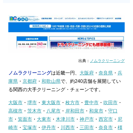
出典：
ノムラクリーニング
ノムラクリーニング
は近畿一円、
大阪府
・
奈良県
・
兵
庫県
・
京都府
・
和歌山県
で、約240店舗を展開してい
る関西の大手クリーニング・チェーンです。
大阪市
・
堺市
・
東大阪市
・
枚方市
・
豊中市
・
吹田市
・
高槻市
・
茨木市
・
八尾市
・
岸和田市
・
和泉市
・
守口
市
・
箕面市
・
大東市
・
木津川市
・
神戸市
・
西宮市
・
尼
崎市
・
宝塚市
・
伊丹市
・
川西市
・
三田市
・
奈良市
・
橿