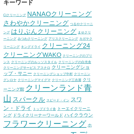
キーワード
NANAOクリーニング
Ciクリーニング
さわやかクリーニング
つるやクリーニ
はりぶんクリーニング
ング
ませクリ
ーニング
みつわクリーニング
アリスクリーニング
カガヤク
クリーニング24
リーニング
キングドライ
クリーニングWAKO
クリーニングのプリ
ンス
クリーニングのルッソスタイル
クリーニングの白光舎
クリーニングショ
クリーニングサービス アスナロ
ップ・サニー
クリーニングショップ中村
クリーニン
クリ
グシロヤ
クリーニングマイグマ
クリーニング三吉屋
クリーンランド青
ーニング館
山
スパークル
スワ
スピード・イン
ン・ドライ
トーエイクリーニ
トップドライ舎
ハイクラウン
ング
ドライクリーナーワールド
フラワークリーニング
ホ