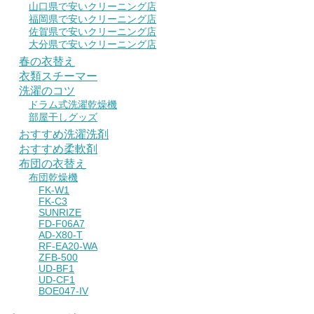
山口県で安いクリーニング店
福岡県で安いクリーニング店
佐賀県で安いクリーニング店
大分県で安いクリーニング店
春の衣替え
衣類スチーマー
洗濯のコツ
ドラム式洗濯乾燥機
部屋干しグッズ
おすすめ洗濯洗剤
おすすめ柔軟剤
布団の衣替え
布団乾燥機
FK-W1
FK-C3
SUNRIZE
FD-F06A7
AD-X80-T
RF-EA20-WA
ZFB-500
UD-BF1
UD-CF1
BOE047-IV