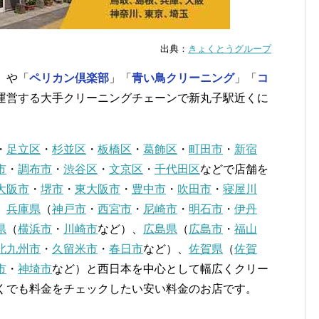
出典：
きょくとうグループ
」や「
ペリカン倶楽部
」「
青い鳥クリーニング
」「
コ
運営する大手クリーニングチェーンで新丸子駅近くに
・
足立区
・
杉並区
・
板橋区
・
葛飾区
・
町田市
・
新宿
市
・
調布市
・
渋谷区
・
文京区
・
千代田区
などで店舗を
大阪市
・
堺市
・
東大阪市
・
豊中市
・
吹田市
・
寝屋川
、
兵庫県
（
神戸市
・
西宮市
・
尼崎市
・
明石市
・
伊丹
県
（
横浜市
・
川崎市
など）、
広島県
（
広島市
・
福山
北九州市
・
久留米市
・
春日市
など）、
佐賀県
（
佐賀
市
・
神埼市
など）と西日本を中心として幅広くクリー
くでも料金をチェックしたい安い料金のお店です。