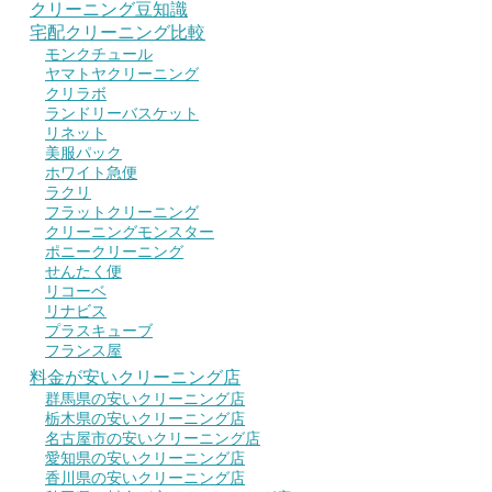
クリーニング豆知識
宅配クリーニング比較
モンクチュール
ヤマトヤクリーニング
クリラボ
ランドリーバスケット
リネット
美服パック
ホワイト急便
ラクリ
フラットクリーニング
クリーニングモンスター
ポニークリーニング
せんたく便
リコーベ
リナビス
プラスキューブ
フランス屋
料金が安いクリーニング店
群馬県の安いクリーニング店
栃木県の安いクリーニング店
名古屋市の安いクリーニング店
愛知県の安いクリーニング店
香川県の安いクリーニング店