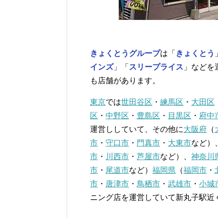
きょくとうグループ
は「
きょくとう
インズ
」「
スリープライス
」などを
も店舗があります。
東京
では
世田谷区
・
練馬区
・
大田区
区
・
中野区
・
豊島区
・
目黒区
・
府中
運営ししていて、その他に
大阪府
（
市
・
守口市
・
門真市
・
大東市
など）
市
・
川西市
・
芦屋市
など）、
神奈川
市
・
尾道市
など）
福岡県
（
福岡市
・
市
・
唐津市
・
鳥栖市
・
武雄市
・
小城
ニング店を運営していて新丸子駅近