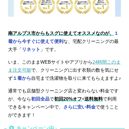
南アルプス市からもスグに使えてオススメなのが、
１
着から今すぐに使えて便利
な、宅配クリーニングの最
大手「
リネット
」です。
いま、このままWEBサイトやアプリから
24時間このま
ま注文可能
で、クリーニングに出す衣類の数を気にせ
ず
１着から
自宅まで洗濯物を取りに来てもらえますよ♪
通常でも店舗型クリーニング店と変わらない料金です
が、今なら
初回全品
で
初回20%オフ
+
送料無料
で利用
できるキャンペーン中で、
さらに安い料金
で使うこと
ができます！
キャンペーン中♪