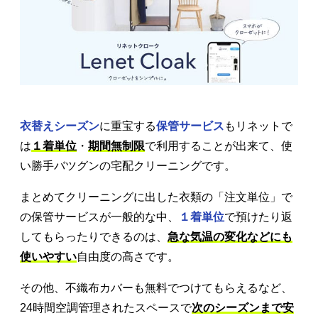
衣替えシーズン
に重宝する
保管サービス
もリネットで
は
１着単位
・
期間無制限
で利用することが出来て、使
い勝手バツグンの宅配クリーニングです。
まとめてクリーニングに出した衣類の「注文単位」で
の保管サービスが一般的な中、
１着単位
で預けたり返
してもらったりできるのは、
急な気温の変化などにも
使いやすい
自由度の高さです。
その他、不織布カバーも無料でつけてもらえるなど、
24時間空調管理されたスペースで
次のシーズンまで安