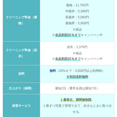
着物：11,792円
半襦袢：5,386円
クリーニング料金（着
長襦袢：5,060円
物）
着物帯：5,958円
※税込
※
全品初回20％オフ
キャンペーン中
浴衣：2,376円
クリーニング料金（浴
※税込
衣）
※
全品初回20％オフ
キャンペーン中
無料
（20%オフ・3,000円以上利用時）
送料
※初回送料無料
仕上がり（納期）
最短2日（通常会員は最短7日）
１着単位、期間無制限
。
保管サービス
１着ずつ写真で管理できて、好きなときに取り出
せる。