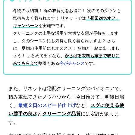
冬物の収納前！ 春の衣替えをお得に！ 次の冬のダウンも
気持ちよく着られます！ リネットでは
「初回20%オフ」
キャンペーン
を実施中です。
クリーニングの上手な活用で大切な衣類が長持ちします
し、次のシーズンにも気持ち良く着られますよ？ さら
に、夏物の使用前にもオススメ！ 冬物と一緒に出しまし
ょう！ まとめて出すなら、
かさばる衣料も家まで取りに
来てもらえて
割引もある
今がチャンス
です。
また、リネットは宅配クリーニングのパイオニアで、
積み重ねてきたノウハウから「今日預けて、明後日届
く」
最短２日のスピード仕上げ
など、
スグに使える使
い勝手の良さ
と
クリーニング品質
には定評がありま
す。