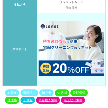
クレジットカード
支払方法
代金引換
公式サイト
衣替え
普段使い
初心者
短納期
長期保管
低価格
子供服
染み抜き無料
毛玉取り無料