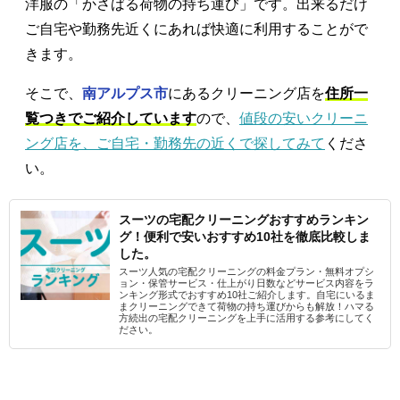
洋服の「かさばる荷物の持ち運び」です。出来るだけ
ご自宅や勤務先近くにあれば快適に利用することがで
きます。
そこで、
南アルプス市
にあるクリーニング店を
住所一
覧つきでご紹介しています
ので、
値段の安いクリーニ
ング店を、ご自宅・勤務先の近くで探してみて
くださ
い。
スーツの宅配クリーニングおすすめランキン
グ！便利で安いおすすめ10社を徹底比較しま
した。
スーツ人気の宅配クリーニングの料金プラン・無料オプシ
ョン・保管サービス・仕上がり日数などサービス内容をラ
ンキング形式でおすすめ10社ご紹介します。自宅にいるま
まクリーニングできて荷物の持ち運びからも解放！ハマる
方続出の宅配クリーニングを上手に活用する参考にしてく
ださい。