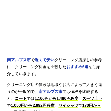
南アルプス市
で
近くで安い
クリーニング店探しの参考
に、クリーニング料金を比較した
おすすめ6選
をご紹
介していきます。
クリーニング店の値段は地域やお店によって大きく違
うのが一般的で、
南アルプス市
でも値段を比較する
と、
コート
では
1,160円から1,496円程度
、
スーツ上下
で
1,050円から2,992円程度
、
ワイシャツ
で
170円から