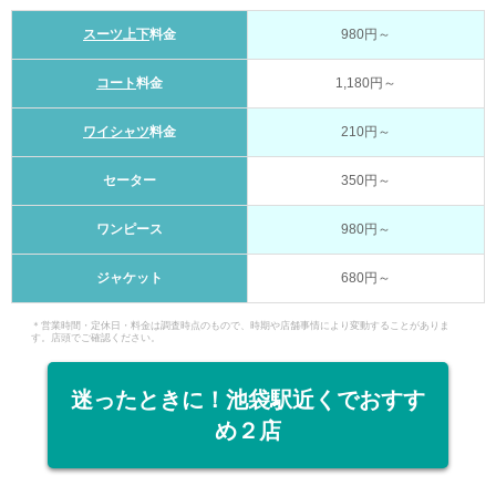
スーツ上下
料金
980円～
コート
料金
1,180円～
ワイシャツ
料金
210円～
セーター
350円～
ワンピース
980円～
ジャケット
680円～
＊営業時間・定休日・料金は調査時点のもので、時期や店舗事情により変動することがありま
す。店頭でご確認ください。
迷ったときに！池袋駅近くでおすす
め２店