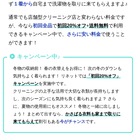
ず
１着から
自宅まで洗濯物を取りに来てもらえますよ♪
通常でも店舗型クリーニング店と変わらない料金です
が、今なら
初回全品
で
初回20%オフ
+
送料無料
で利用
できるキャンペーン中で、
さらに安い料金
で使うこと
ができます！
キャンペーン中♪
冬物の収納前！ 春の衣替えをお得に！ 次の冬のダウンも
気持ちよく着られます！ リネットでは
「初回20%オフ」
キャンペーン
を実施中です。
クリーニングの上手な活用で大切な衣類が長持ちします
し、次のシーズンにも気持ち良く着られますよ？ さら
に、夏物の使用前にもオススメ！ 冬物と一緒に出しまし
ょう！ まとめて出すなら、
かさばる衣料も家まで取りに
来てもらえて
割引もある
今がチャンス
です。