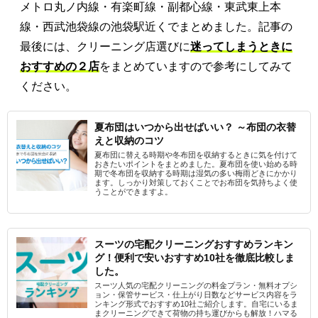
メトロ丸ノ内線・有楽町線・副都心線・東武東上本
線・西武池袋線の池袋駅近くでまとめました。記事の
最後には、クリーニング店選びに
迷ってしまうときに
おすすめの２店
をまとめていますので参考にしてみて
ください。
夏布団はいつから出せばいい？ ～布団の衣替
えと収納のコツ
夏布団に替える時期や冬布団を収納するときに気を付けて
おきたいポイントをまとめました。夏布団を使い始める時
期で冬布団を収納する時期は湿気の多い梅雨どきにかかり
ます。しっかり対策しておくことでお布団を気持ちよく使
うことができますよ。
スーツの宅配クリーニングおすすめランキン
グ！便利で安いおすすめ10社を徹底比較しま
した。
スーツ人気の宅配クリーニングの料金プラン・無料オプシ
ョン・保管サービス・仕上がり日数などサービス内容をラ
ンキング形式でおすすめ10社ご紹介します。自宅にいるま
まクリーニングできて荷物の持ち運びからも解放！ハマる