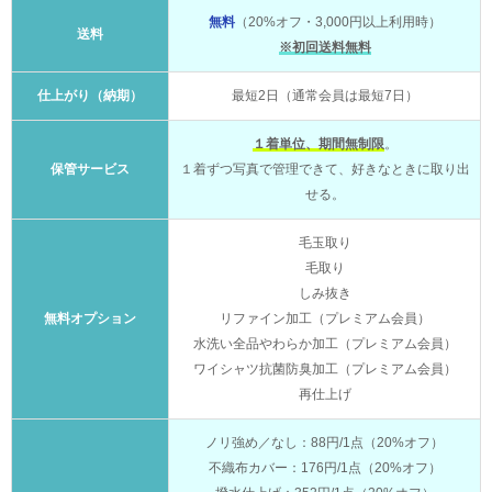
無料
（20%オフ・3,000円以上利用時）
送料
※初回送料無料
仕上がり（納期）
最短2日（通常会員は最短7日）
１着単位、期間無制限
。
保管サービス
１着ずつ写真で管理できて、好きなときに取り出
せる。
毛玉取り
毛取り
しみ抜き
無料オプション
リファイン加工（プレミアム会員）
水洗い全品やわらか加工（プレミアム会員）
ワイシャツ抗菌防臭加工（プレミアム会員）
再仕上げ
ノリ強め／なし：88円/1点（20%オフ）
不織布カバー：176円/1点（20%オフ）