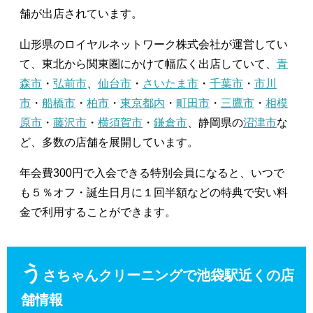
舗が出店されています。
山形県のロイヤルネットワーク株式会社が運営してい
て、東北から関東圏にかけて幅広く出店していて、
青
森市
・
弘前市
、
仙台市
・
さいたま市
・
千葉市
・
市川
市
・
船橋市
・
柏市
・
東京都内
・
町田市
・
三鷹市
・
相模
原市
・
藤沢市
・
横須賀市
・
鎌倉市
、静岡県の
沼津市
な
ど、多数の店舗を展開しています。
年会費300円で入会できる特別会員になると、いつで
も５％オフ・誕生日月に１回半額などの特典で安い料
金で利用することができます。
う
さちゃんクリーニングで池袋駅近くの店
舗情報