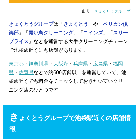
出典：
きょくとうグループ
きょくとうグループ
は「
きょくとう
」や「
ペリカン倶
楽部
」「
青い鳥クリーニング
」「
コインズ
」「
スリー
プライス
」などを運営する大手クリーニングチェーン
で池袋駅近くにも店舗があります。
東京都
・
神奈川県
・
大阪府
・
兵庫県
・
広島県
・
福岡
県
・
佐賀県
などで約600店舗以上を運営していて、池
袋駅近くでも料金をチェックしておきたい安いクリー
ニング店のひとつです。
き
ょくとうグループで池袋駅近くの店舗情
報