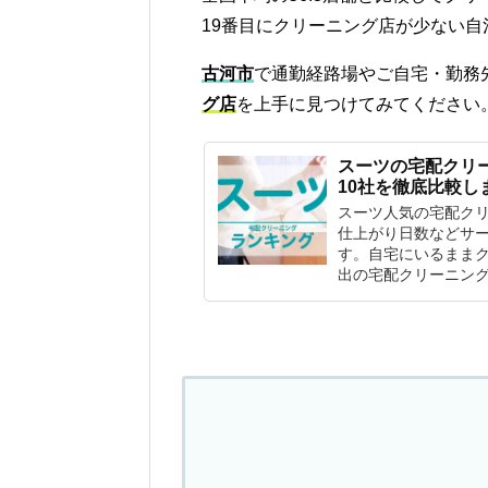
19番目にクリーニング店が少ない自
古河市
で通勤経路場やご自宅・勤務
グ店
を上手に見つけてみてください
スーツの宅配クリ
10社を徹底比較し
スーツ人気の宅配ク
仕上がり日数などサー
す。自宅にいるまま
出の宅配クリーニン