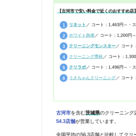
【古河市で安い料金で近くのおすすめ店
リネット
／ コート：1,463円～・
ホワイト急便
／ コート：1,200円
クリーニングモンスター
／ コート：
クリーニング専科
／ コート：1,3
クリラボ
／ コート：1,496円～・
うさちゃんクリーニング
／ コート：
古河市
を含む
茨城県
のクリーニング
54.3店舗
が営業しています。
全国平均の56.3店舗と比較してク