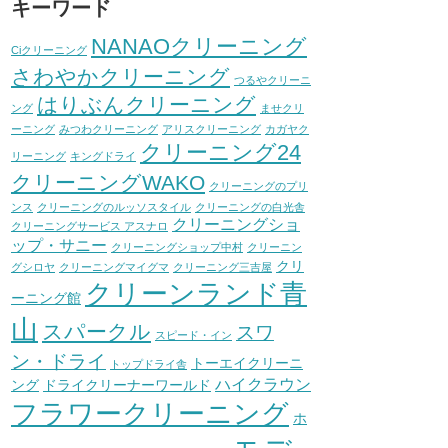
キーワード
NANAOクリーニング
Ciクリーニング
さわやかクリーニング
つるやクリーニ
はりぶんクリーニング
ング
ませクリ
ーニング
みつわクリーニング
アリスクリーニング
カガヤク
クリーニング24
リーニング
キングドライ
クリーニングWAKO
クリーニングのプリ
ンス
クリーニングのルッソスタイル
クリーニングの白光舎
クリーニングショ
クリーニングサービス アスナロ
ップ・サニー
クリーニングショップ中村
クリーニン
クリ
グシロヤ
クリーニングマイグマ
クリーニング三吉屋
クリーンランド青
ーニング館
山
スパークル
スワ
スピード・イン
ン・ドライ
トーエイクリーニ
トップドライ舎
ハイクラウン
ング
ドライクリーナーワールド
フラワークリーニング
ホ