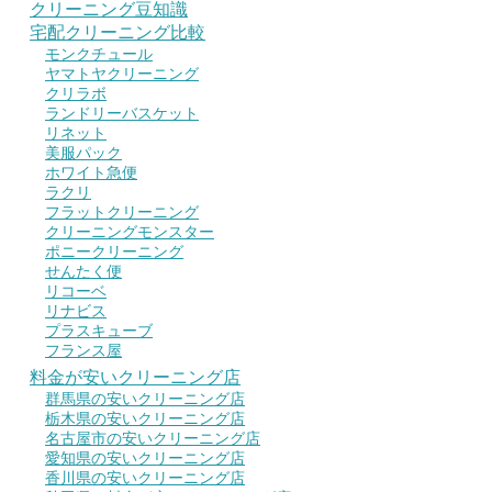
クリーニング豆知識
宅配クリーニング比較
モンクチュール
ヤマトヤクリーニング
クリラボ
ランドリーバスケット
リネット
美服パック
ホワイト急便
ラクリ
フラットクリーニング
クリーニングモンスター
ポニークリーニング
せんたく便
リコーベ
リナビス
プラスキューブ
フランス屋
料金が安いクリーニング店
群馬県の安いクリーニング店
栃木県の安いクリーニング店
名古屋市の安いクリーニング店
愛知県の安いクリーニング店
香川県の安いクリーニング店