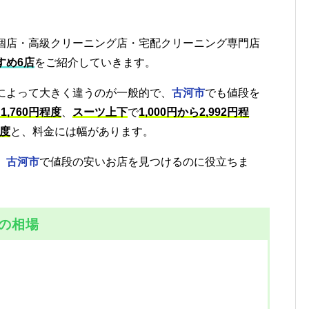
個店・高級クリーニング店・宅配クリーニング専門店
すめ6店
をご紹介していきます。
によって大きく違うのが一般的で、
古河市
でも値段を
ら1,760円程度
、
スーツ上下
で
1,000円から2,992円程
程度
と、料金には幅があります。
、
古河市
で値段の安いお店を見つけるのに役立ちま
の相場