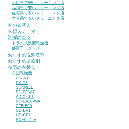
山口県で安いクリーニング店
福岡県で安いクリーニング店
佐賀県で安いクリーニング店
大分県で安いクリーニング店
春の衣替え
衣類スチーマー
洗濯のコツ
ドラム式洗濯乾燥機
部屋干しグッズ
おすすめ洗濯洗剤
おすすめ柔軟剤
布団の衣替え
布団乾燥機
FK-W1
FK-C3
SUNRIZE
FD-F06A7
AD-X80-T
RF-EA20-WA
ZFB-500
UD-BF1
UD-CF1
BOE047-IV