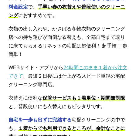
料金設定
で、
手早い春の衣替えや普段使いのクリーニ
ング
におすすめです。
衣類の出し入れや、かさばる冬物衣類のクリーニング
店への持ち運びが面倒な衣替えも、全部自宅まで取り
に来てもらえるリネットの宅配は超便利！ 超手軽！ 超
簡単！
WEBサイト・アプリから
24時間このまま１着から注文
できて
、最短２日後には仕上がるスピード重視の宅配
クリーニング専門店。
衣替えに便利な
保管サービスも１着単位・期間無制限
と、普段使いにも衣替えにもピッタリです。
自宅を一歩も出ずに完結する
宅配クリーニングの中で
も、
１着からでも利用できるところが、余計なことに