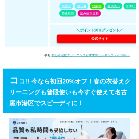
衣替え
初心者
短納期
個別洗い
立体仕上
静止乾燥
染み抜き無料
＼ポイント10％プレゼント／
公式サイト
参照:
初心者宅配クリーニングおすすめランキング（2026年）
コ
コ!! 今なら初回20%オフ！春の衣替えク
リーニングも普段使いも今すぐ使えて名古
屋市港区でスピーディに！