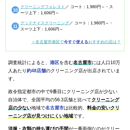
クリーニングフォレスト
／ コート：1,980円～・ス
ーツ上下：1,606円～
グッドナイスクリーニング
／ コート：1,980円～・
スーツ上下：1,606円～
＞名古屋市港区で
今すぐ使える
おすすめの店は？
調査統計によると、
港区
を含む
名古屋市
には人口10万
人あたり
約48店舗
のクリーニング店が出店されていま
す。
政令指定都市の中で9番目にクリーニング店が少ない
自治体で、全国平均の56.3店舗と比べて
クリーニング
店の少ない
地域で
名古屋市
は比較的、
料金の安いクリ
ーニング店が見つけにくい地域
です。
洋服・衣類の持ち運びの手間
が一番面倒なのがクリー