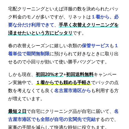
宅配クリーニングといえば洋服の数を決められたパッ
ク料金のモノが多いですが、リネットは
１着から、必
要な分だけ利用できて
、
手早く衣替えクリーニングを
済ませたいという方にピッタリ
です。
春の衣替えシーズンに嬉しい衣類の
保管サービス
も
１
着単位で期間無制限
に預けられて好きなときに取り出
せるので小回りが効いて使い勝手バツグンです。
しかも現在、
初回20%オフ
+
初回送料無料
キャンペー
ン実施中で、
１着からでも頼める手軽さ
でパックの点
数を考えなくても良く
名古屋市港区から
も利用する方
が増えています。
最短２日
で自宅にクリーニング品が自宅に届いて、
名
古屋市港区でも全部が自宅の玄関先で完結
するので、
家事の手間を減らして快適な時短に役立ちます。