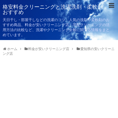
格安料金クリーニングと洗濯洗剤・柔軟剤
おすすめ
天日干し・部屋干しなどの洗濯のコツ、人気の洗剤や柔軟剤のお
すすめ商品、料金が安いクリーニング店・宅配クリーニングの活
用方法の比較など、洗濯やクリーニング全般に関する情報をまと
めています。
ホーム
料金が安いクリーニング店
愛知県の安いクリーニ
ング店