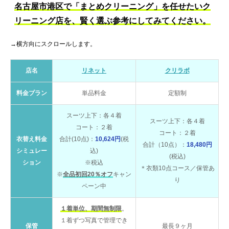
名古屋市港区で「まとめクリーニング」を任せたいク
リーニング店を、賢く選ぶ参考にしてみてください。
→横方向にスクロールします。
店名
リネット
クリラボ
料金プラン
単品料金
定額制
スーツ上下：各４着
スーツ上下：各４着
コート：２着
コート：２着
衣替え料金
合計(10点)：
10,624円
(税
合計（10点）：
18,480円
シミュレー
込)
(税込)
ション
※税込
＊衣類10点コース／保管あ
※
全品初回20％オフ
キャン
り
ペーン中
１着単位、期間無制限
。
１着ずつ写真で管理でき
保管
最長９ヶ月