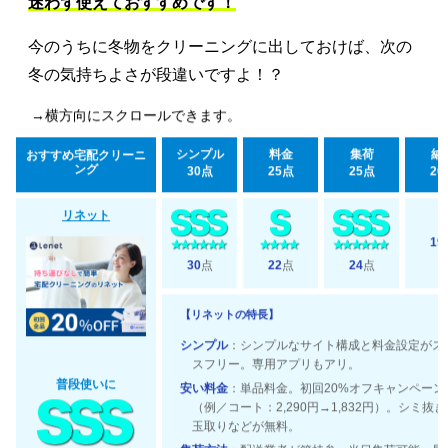
迷わず使えておすすめです！
今のうちに冬物をクリーニングに出しておけば、次の
冬の気持ちよさが段違いですよ！？
→横方向にスクロールできます。
シンプル
料金
集荷
納
おすすめ宅配クリーニ
ング
30点
25点
25点
20
リネット
19
30
点
22
点
24
点
【リネットの特長】
シンプル
：シンプルなサイト構成と料金設定がス
スフリー。専用アプリもアリ。
普段使いに
安い料金
：単品料金。初回20%オフキャンペーン
（例／コート：2,290円→1,832円）。シミ抜
玉取りなどが無料。