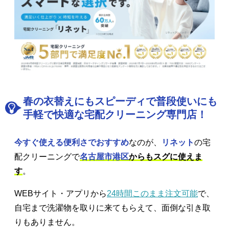
春の衣替えにもスピーディで普段使いにも
手軽で快適な宅配クリーニング専門店！
今すぐ使える便利さでおすすめ
なのが、
リネット
の宅
配クリーニングで
名古屋市港区
からもスグに使えま
す
。
WEBサイト・アプリから
24時間このまま注文可能
で、
自宅まで洗濯物を取りに来てもらえて、面倒な引き取
りもありません。