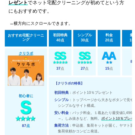
レゼント
でネット宅配クリーニングが初めてという方
にもおすすめです。
→横方向にスクロールできます。
初回特典
シンプル
料金
集
おすすめ宅配クリーニ
ング
40点
30点
20点
10
クリラボ
8
37
点
27
点
15
点
【クリラボの特長】
初回特典
：ポイント10％プレゼント
初心者に
シンプル
：トップページから大きなボタンで見や
シンプルなサイト構成。
安い料金
：パック料金。１着あたり最安値1,496
～。しみ抜きなど、無料。
ポイント10％プレゼ
集荷方法
：申込後、集荷キットが届く。ヤマト運
87
点
集荷依頼かコンビニ発送。