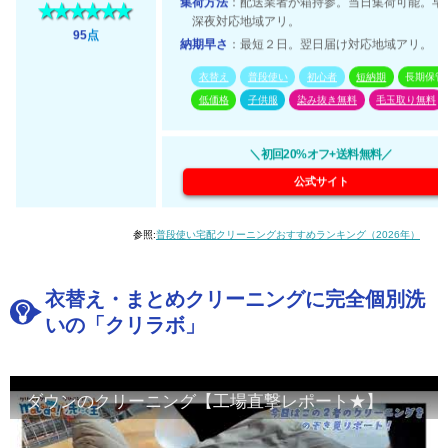
集荷方法
：配送業者が箱持参。当日集荷可能。早
深夜対応地域アリ。
95
点
納期早さ
：最短２日。翌日届け対応地域アリ。
衣替え
普段使い
初心者
短納期
長期保管
低価格
子供服
染み抜き無料
毛玉取り無料
＼初回20%オフ+送料無料／
公式サイト
参照:
普段使い宅配クリーニングおすすめランキング（2026年）
衣替え・まとめクリーニングに完全個別洗
いの「クリラボ」
ダウンのクリーニング【工場直撃レポート★】