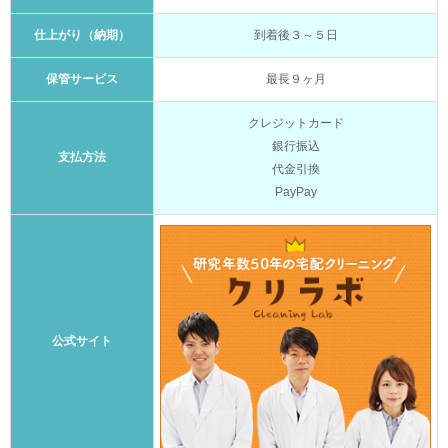
仕上がり（納期）
到着後３～５日
保管サービス
最長９ヶ月
クレジットカード
銀行振込
支払方法
代金引換
PayPay
公式サイト