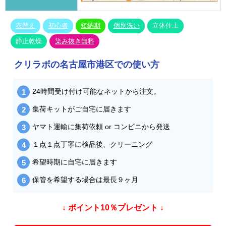
衣替え
初心者
短納期
個別洗い
立体仕上
静止乾燥
染み抜き無料
クリラボの名古屋市港区での使い方
24時間受け付け可能なネットから注文。
集荷キットがご自宅に届きます
ヤマト運輸に集荷依頼 or コンビニから発送
１点１点丁寧に検品後、クリーニング
希望時期に自宅に届きます
保管を希望する場合は最長９ヶ月
↓ ポイント10％プレゼント ↓