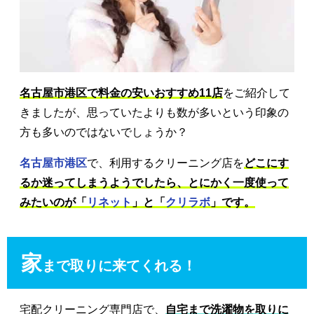
名古屋市港区で料金の安いおすすめ11店
をご紹介して
きましたが、思っていたよりも数が多いという印象の
方も多いのではないでしょうか？
名古屋市港区
で、利用するクリーニング店を
どこにす
るか迷ってしまうようでしたら、とにかく一度使って
みたいのが「
リネット
」と「
クリラボ
」です。
家
まで取りに来てくれる！
宅配クリーニング専門店で、
自宅まで洗濯物を取りに