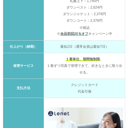
礼服上下：1,740円
ダウンベスト：2,024円
ダウンジャケット：2,376円
ダウンコート：2,376円
※税込
※
全品初回20％オフ
キャンペーン中
仕上がり（納期）
最短2日（通常会員は最短7日）
１着単位、期間無制限
。
保管サービス
１着ずつ写真で管理できて、好きなときに取り出
せる。
クレジットカード
支払方法
代金引換