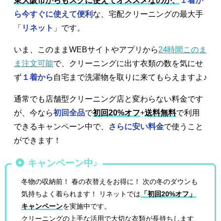
東大阪市からもスグに使えてオススメなのが、
１着か
ら今すぐに使えて便利
な、宅配クリーニングの最大手
「
リネット
」です。
いま、このままWEBサイトやアプリから
24時間このま
ま注文可能
で、クリーニングに出す衣類の数を気にせ
ず
１着から
自宅まで洗濯物を取りに来てもらえますよ♪
通常でも店舗型クリーニング店と変わらない料金です
が、今なら
初回全品
で
初回20%オフ
+
送料無料
で利用
できるキャンペーン中で、
さらに安い料金
で使うこと
ができます！
キャンペーン中♪
冬物の収納前！ 春の衣替えをお得に！ 次の冬のダウンも
気持ちよく着られます！ リネットでは
「初回20%オフ」
キャンペーン
を実施中です。
クリーニングの上手な活用で大切な衣類が長持ちします