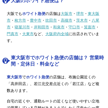
大阪のホワイト急便は？
大阪でも
ホワイト急便
の店舗は
大阪市
・
堺市
・
東大阪
市
・
枚方市
・
豊中市
・
吹田市
・
高槻市
・
茨木市
・
八尾
市
・
寝屋川市
・
岸和田市
・
和泉市
・
守口市
・
箕面市
・
門真市
・
大東市
など、
大阪府内全域
に出店されていま
す。
東大阪市でホワイト急便の店舗は？ 営業時
間・定休日・料金など
東大阪市
で
ホワイト急便
の店舗は、布施公園近くの
「高井田店」、若江北交差点近くの「若江店」など複
数あります。
自宅の近くや、通勤ルートの近くなど使いやすい立地
で営業している店舗があるようでしたら店先から一度