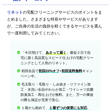
リネット
の宅配クリーニングサービスのポイントをま
とめました。さまざまな特長やサービスがあります
が、ご自身の生活の負担を軽くできるサービスを選ん
で一度利用してみてください。
「今日預けて、
あさって届く
」最短２日で自
宅に届く高品質なスピード仕上げの宅配クリー
ニングとして人気のリネット。
初回全品で
初回20%オフ
+
初回送料無料
キャン
ペーン中。
毛玉取り・毛取り・しみ抜き・リファイン加
工・水洗い全品やわらか加工・ワイシャツ抗菌
防臭加工・再仕上げが無料。また、万一の事故
の際も保証が充実で安心。
１着から頼めて、
１着ずつの保管にも対応
。