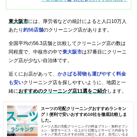
東大阪市
には、厚労省などの統計によると人口10万人
あたり
約56店舗
のクリーニング店があります。
全国平均の56.3店舗と比較してクリーニング店の数は
同程度で、中核市の中で
東大阪市
は37番目にクリーニ
ング店が少ない自治体です。
近くにお店があって、
かさばる荷物も運びやすく料金
も安い
クリーニング店を探しやすいように、地図と一
緒に
おすすめのクリーニング店11選をご紹介
します。
スーツの宅配クリーニングおすすめランキン
グ！便利で安いおすすめ10社を徹底比較しま
した。
スーツ人気の宅配クリーニングの料金プラン・無料オプシ
ョン・保管サービス・仕上がり日数などサービス内容をラ
ンキング形式でおすすめ10社ご紹介します。自宅にいるま