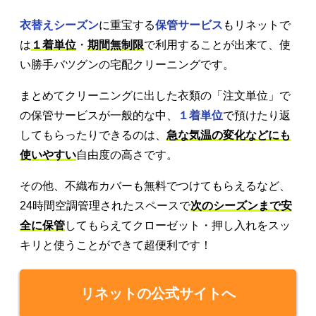
衣替えシーズン
に重宝する
保管サービス
もリネットで
は
１着単位
・
期間無制限
で利用することが出来て、使
い勝手バツグンの宅配クリーニングです。
まとめてクリーニングに出した衣類の「注文単位」で
の保管サービスが一般的な中、
１着単位
で預けたり返
してもらったりできるのは、
急な気温の変化などにも
使いやすい
自由度の高さです。
その他、不織布カバーも無料でつけてもらえるなど、
24時間空調管理されたスペースで
次のシーズンまで安
全に保管
してもらえてクローゼット・押し入れをスッ
キリと使うことができて超便利です！
リネットの公式サイトへ