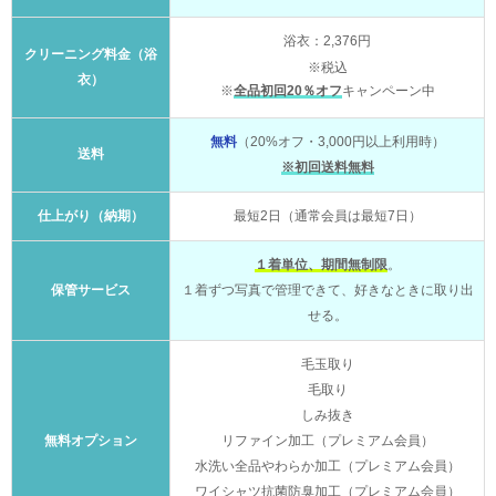
浴衣：2,376円
クリーニング料金（浴
※税込
衣）
※
全品初回20％オフ
キャンペーン中
無料
（20%オフ・3,000円以上利用時）
送料
※初回送料無料
仕上がり（納期）
最短2日（通常会員は最短7日）
１着単位、期間無制限
。
保管サービス
１着ずつ写真で管理できて、好きなときに取り出
せる。
毛玉取り
毛取り
しみ抜き
無料オプション
リファイン加工（プレミアム会員）
水洗い全品やわらか加工（プレミアム会員）
ワイシャツ抗菌防臭加工（プレミアム会員）