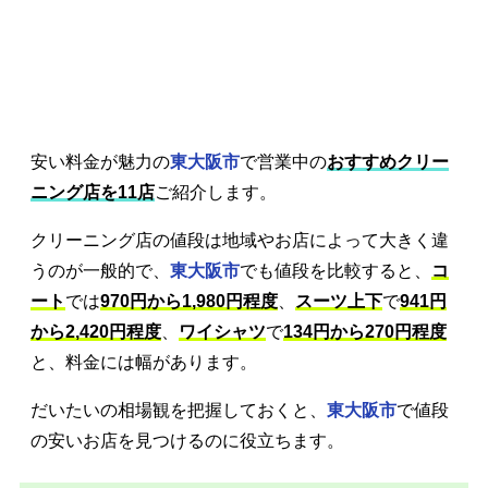
安い料金が魅力の
東大阪市
で営業中の
おすすめクリー
ニング店を11店
ご紹介します。
クリーニング店の値段は地域やお店によって大きく違
うのが一般的で、
東大阪市
でも値段を比較すると、
コ
ート
では
970円から1,980円程度
、
スーツ上下
で
941円
から2,420円程度
、
ワイシャツ
で
134円から270円程度
と、料金には幅があります。
だいたいの相場観を把握しておくと、
東大阪市
で値段
の安いお店を見つけるのに役立ちます。