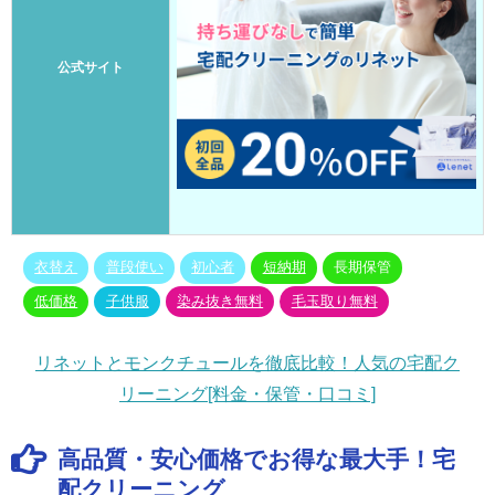
公式サイト
衣替え
普段使い
初心者
短納期
長期保管
低価格
子供服
染み抜き無料
毛玉取り無料
リネットとモンクチュールを徹底比較！人気の宅配ク
リーニング[料金・保管・口コミ]
高品質・安心価格でお得な最大手！宅
配クリーニング