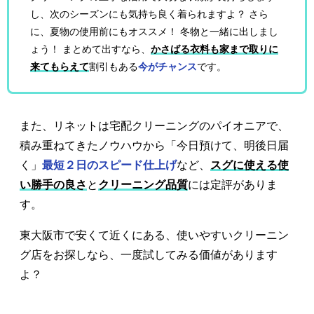
し、次のシーズンにも気持ち良く着られますよ？ さら
に、夏物の使用前にもオススメ！ 冬物と一緒に出しまし
ょう！ まとめて出すなら、
かさばる衣料も家まで取りに
来てもらえて
割引もある
今がチャンス
です。
また、リネットは宅配クリーニングのパイオニアで、
積み重ねてきたノウハウから「今日預けて、明後日届
く」
最短２日のスピード仕上げ
など、
スグに使える使
い勝手の良さ
と
クリーニング品質
には定評がありま
す。
東大阪市で安くて近くにある、使いやすいクリーニン
グ店をお探しなら、一度試してみる価値があります
よ？