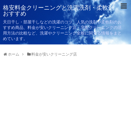
格安料金クリーニングと洗濯洗剤・柔軟剤
おすすめ
天日干し・部屋干しなどの洗濯のコツ、人気の洗剤や柔軟剤のお
すすめ商品、料金が安いクリーニング店・宅配クリーニングの活
用方法の比較など、洗濯やクリーニング全般に関する情報をまと
めています。
ホーム
料金が安いクリーニング店