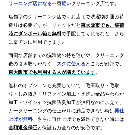
リーニング店になる
一番
近い
クリーニング店です。
店舗型のクリーニング店でもお店まで洗濯物を運ぶ荷
造りは必要ですが、リネットだと
東大阪市でも、集荷
時にダンボール箱も無料
で手配してくれるなど、さら
に楽チンに利用できます♪
面倒な店舗までの洗濯物の持ち運びや、クリーニング
後の引き取りがなく、
スグに使える
ところが好評で、
東大阪市でも利用する人が増えています
。
無料のオプションも充実していて、毛玉取り・毛取
り・しみ抜き・リファイン加工・水洗い全品やわらか
加工・ワイシャツ抗菌防臭加工が無料なのに加えて、
万一クリーニングの仕上がりに満足できない時は
再仕
上げが無料
、さらに再仕上げでも満足できない時には
全額返金保証
と保証も万全なのが安心です。