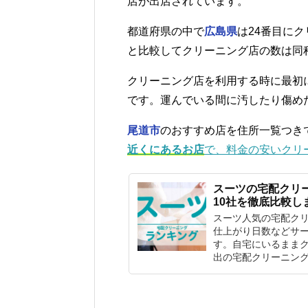
店が出店されています。
都道府県の中で
広島県
は24番目にク
と比較してクリーニング店の数は同
クリーニング店を利用する時に最初
です。運んでいる間に汚したり傷め
尾道市
のおすすめ店を住所一覧つき
近くにあるお店
で、料金の安いクリ
スーツの宅配クリ
10社を徹底比較し
スーツ人気の宅配ク
仕上がり日数などサー
す。自宅にいるまま
出の宅配クリーニン