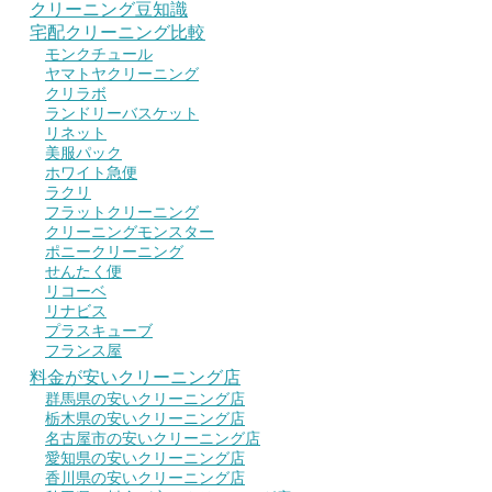
クリーニング豆知識
宅配クリーニング比較
モンクチュール
ヤマトヤクリーニング
クリラボ
ランドリーバスケット
リネット
美服パック
ホワイト急便
ラクリ
フラットクリーニング
クリーニングモンスター
ポニークリーニング
せんたく便
リコーベ
リナビス
プラスキューブ
フランス屋
料金が安いクリーニング店
群馬県の安いクリーニング店
栃木県の安いクリーニング店
名古屋市の安いクリーニング店
愛知県の安いクリーニング店
香川県の安いクリーニング店