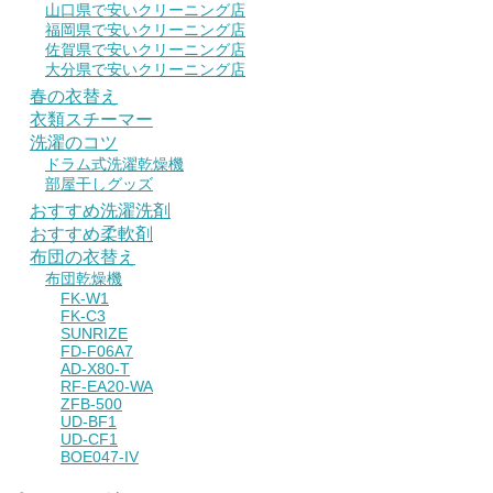
山口県で安いクリーニング店
福岡県で安いクリーニング店
佐賀県で安いクリーニング店
大分県で安いクリーニング店
春の衣替え
衣類スチーマー
洗濯のコツ
ドラム式洗濯乾燥機
部屋干しグッズ
おすすめ洗濯洗剤
おすすめ柔軟剤
布団の衣替え
布団乾燥機
FK-W1
FK-C3
SUNRIZE
FD-F06A7
AD-X80-T
RF-EA20-WA
ZFB-500
UD-BF1
UD-CF1
BOE047-IV