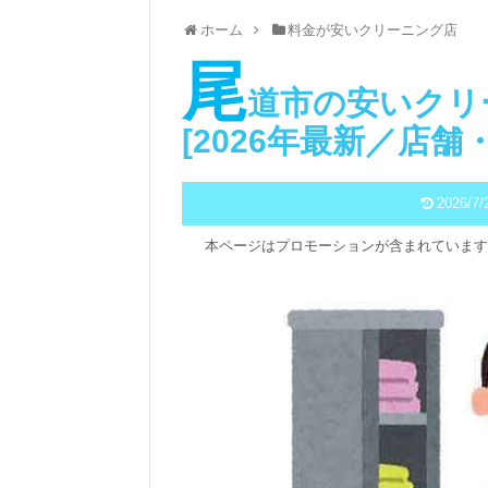
ホーム
料金が安いクリーニング店
尾
道市の安いクリ
[2026年最新／店
2026/7/
本ページはプロモーションが含まれています