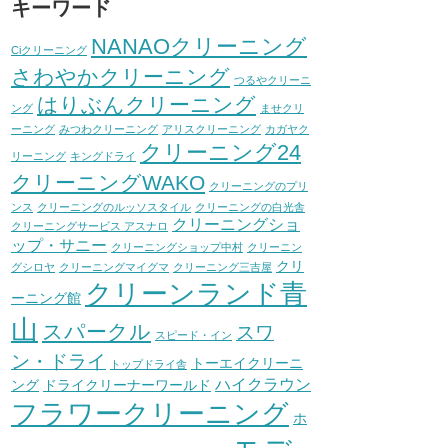
キーワード
NANAOクリーニング
Ciクリーニング
さわやかクリーニング
つるやクリーニ
はりぶんクリーニング
ング
ませクリ
ーニング
みつわクリーニング
アリスクリーニング
カガヤク
クリーニング24
リーニング
キングドライ
クリーニングWAKO
クリーニングのプリ
ンス
クリーニングのルッソスタイル
クリーニングの白光舎
クリーニングショ
クリーニングサービス アスナロ
ップ・サニー
クリーニングショップ中村
クリーニン
クリ
グシロヤ
クリーニングマイグマ
クリーニング三吉屋
クリーンランド青
ーニング館
山
スパークル
スワ
スピード・イン
ン・ドライ
トーエイクリーニ
トップドライ舎
ハイクラウン
ング
ドライクリーナーワールド
フラワークリーニング
ホ