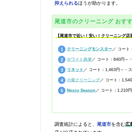
抑えられる
ほうが助かります。
尾道市のクリーニング おすす
【尾道市で近い！安い！クリーニング店
クリーニングモンスター
／ コート：
ホワイト急便
／ コート：840円～
リネット
／ コート：1,463円～・
小柴クリーニング
／ コート：1,5
Nexcy Season
／ コート：1,210
調査統計によると、
尾道市
を含む
広