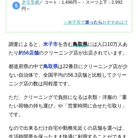
クリラボ
／ コート：1,496円～・スーツ上下：2,992
円～
＞米子市で
迷ったら
おすすめは？
調査によると、
米子市
を含む
鳥取県
には人口10万人あ
たり
約56店舗
のクリーニング店が出店されています。
都道府県の中で
鳥取県
は22番目にクリーニング店が少
ない自治体で、全国平均の56.3店舗と比較してクリー
ニング店の数は同程度です。
ただ、クリーニングで負担になるは衣類・洋服の「重
たい荷物の持ち運び」や「営業時間に合せた引取り」
です。
なので出来るだけ自宅や勤務先近くの店舗を選べば、
生活時間帯を保ったまま快適に利用することができま