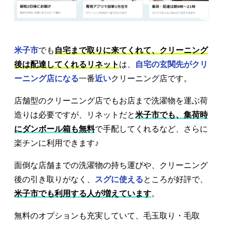
米子市
でも
自宅まで取りに来てくれて、クリーニング
後は配達してくれるリネット
は、
自宅の玄関先がクリ
ーニング店になる
一番
近い
クリーニング店です。
店舗型のクリーニング店でもお店まで洗濯物を運ぶ荷
造りは必要ですが、リネットだと
米子市でも、集荷時
にダンボール箱も無料
で手配してくれるなど、さらに
楽チンに利用できます♪
面倒な店舗までの洗濯物の持ち運びや、クリーニング
後の引き取りがなく、
スグに使える
ところが好評で、
米子市でも利用する人が増えています
。
無料のオプションも充実していて、毛玉取り・毛取