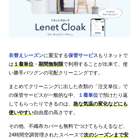
衣替えシーズン
に重宝する
保管サービス
もリネットで
は
１着単位
・
期間無制限
で利用することが出来て、使
い勝手バツグンの宅配クリーニングです。
まとめてクリーニングに出した衣類の「注文単位」で
の保管サービスが一般的な中、
１着単位
で預けたり返
してもらったりできるのは、
急な気温の変化などにも
使いやすい
自由度の高さです。
その他、不織布カバーも無料でつけてもらえるなど、
24時間空調管理されたスペースで
次のシーズンまで安