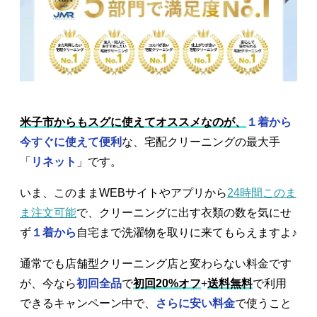
米子市からもスグに使えてオススメなのが、
１着から
今すぐに使えて便利
な、宅配クリーニングの最大手
「
リネット
」です。
いま、このままWEBサイトやアプリから
24時間このま
ま注文可能
で、クリーニングに出す衣類の数を気にせ
ず
１着から
自宅まで洗濯物を取りに来てもらえますよ♪
通常でも店舗型クリーニング店と変わらない料金です
が、今なら
初回全品
で
初回20%オフ
+
送料無料
で利用
できるキャンペーン中で、
さらに安い料金
で使うこと