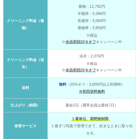
着物：11,792円
半襦袢：5,386円
クリーニング料金（着
長襦袢：5,060円
物）
着物帯：5,958円
※税込
※
全品初回20％オフ
キャンペーン中
浴衣：2,376円
クリーニング料金（浴
※税込
衣）
※
全品初回20％オフ
キャンペーン中
無料
（20%オフ・3,000円以上利用時）
送料
※初回送料無料
仕上がり（納期）
最短2日（通常会員は最短7日）
１着単位、期間無制限
。
保管サービス
１着ずつ写真で管理できて、好きなときに取り出
せる。