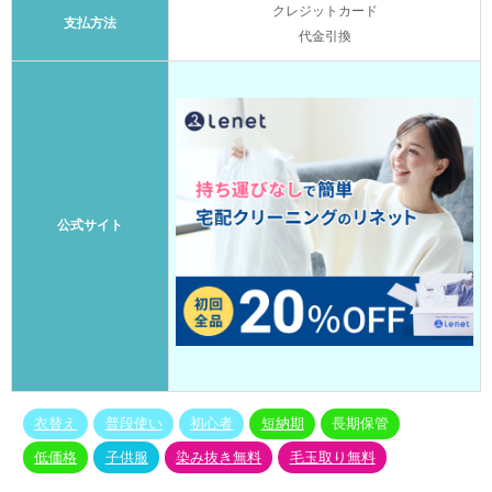
クレジットカード
支払方法
代金引換
公式サイト
衣替え
普段使い
初心者
短納期
長期保管
低価格
子供服
染み抜き無料
毛玉取り無料