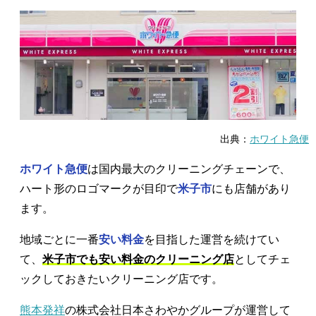
出典：
ホワイト急便
ホワイト急便
は国内最大のクリーニングチェーンで、
ハート形のロゴマークが目印で
米子市
にも店舗があり
ます。
地域ごとに一番
安い料金
を目指した運営を続けてい
て、
米子市でも安い料金のクリーニング店
としてチェ
ックしておきたいクリーニング店です。
熊本発祥
の株式会社日本さわやかグループが運営して