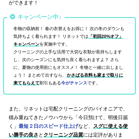
ができます！
キャンペーン中♪
冬物の収納前！ 春の衣替えをお得に！ 次の冬のダウンも
気持ちよく着られます！ リネットでは
「初回20%オフ」
キャンペーン
を実施中です。
クリーニングの上手な活用で大切な衣類が長持ちします
し、次のシーズンにも気持ち良く着られますよ？ さら
に、夏物の使用前にもオススメ！ 冬物と一緒に出しまし
ょう！ まとめて出すなら、
かさばる衣料も家まで取りに
来てもらえて
割引もある
今がチャンス
です。
また、リネットは宅配クリーニングのパイオニアで、
積み重ねてきたノウハウから「今日預けて、明後日届
く」
最短２日のスピード仕上げ
など、
スグに使える使
い勝手の良さ
と
クリーニング品質
には定評がありま