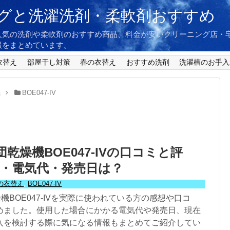
グと洗濯洗剤・柔軟剤おすすめ
人気の洗剤や柔軟剤のおすすめ商品、料金が安いクリーニング店・
報をまとめています。
衣替え
部屋干し対策
春の衣替え
おすすめ洗剤
洗濯槽のお手入
機
BOE047-IV
団乾燥機BOE047-IVの口コミと評
・電気代・発売日は？
の衣替え
,
BOE047-IV
燥機BOE047-IVを実際に使われている方の感想や口コ
めました。使用した場合にかかる電気代や発売日、現在
入を検討する際に気になる情報もまとめてご紹介してい