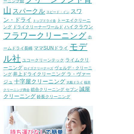
ーニング館
山
スパークル
スワ
スピード・イン
ン・ドライ
トーエイクリーニ
トップドライ舎
ハイクラウン
ング
ドライクリーナーワールド
フラワークリーニング
ホ
モデ
ママSUNドライ
ームドライ長崎
ル社
ライムクリ
ユコークリーンテック
ーニング
ヴェルデ・クリーニ
ロイズクリーナーズ
井上ドライクリーニング ラ・ヴァー
ング
十字屋クリーニング
ジュ
大船ドライ
桜井
誠屋
総合クリーニング セブン
クリーニング商会
クリーニング
鈴長クリーニング