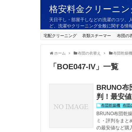
格安料金クリーニン
天日干し・部屋干しなどの洗濯のコツ、
ど、洗濯やクリーニング全般に関する情
宅配クリーニング
衣類スチーマー
布団の
ホーム
布団の衣替え
布団乾燥
「
BOE047-IV
」
一覧
BRUNO布
判！最安値
布団乾燥機
,
布団
BRUNO布団乾
ミ・評判をまと
の最安値など購