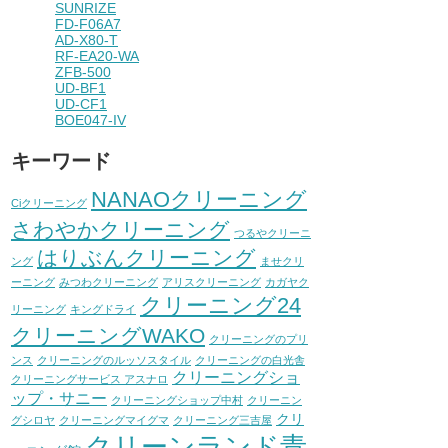
SUNRIZE
FD-F06A7
AD-X80-T
RF-EA20-WA
ZFB-500
UD-BF1
UD-CF1
BOE047-IV
キーワード
NANAOクリーニング
Ciクリーニング
さわやかクリーニング
つるやクリーニ
はりぶんクリーニング
ング
ませクリ
ーニング
みつわクリーニング
アリスクリーニング
カガヤク
クリーニング24
リーニング
キングドライ
クリーニングWAKO
クリーニングのプリ
ンス
クリーニングのルッソスタイル
クリーニングの白光舎
クリーニングショ
クリーニングサービス アスナロ
ップ・サニー
クリーニングショップ中村
クリーニン
クリ
グシロヤ
クリーニングマイグマ
クリーニング三吉屋
クリーンランド青