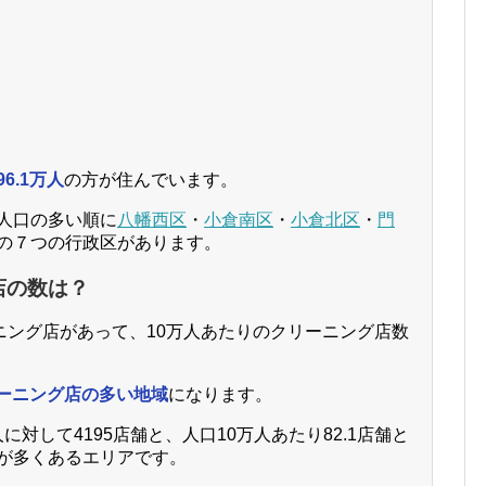
96.1万人
の方が住んでいます。
人口の多い順に
八幡西区
・
小倉南区
・
小倉北区
・
門
の７つの行政区があります。
店の数は？
ニング店があって、10万人あたりのクリーニング店数
ーニング店の多い地域
になります。
に対して4195店舗と、人口10万人あたり82.1店舗と
が多くあるエリアです。