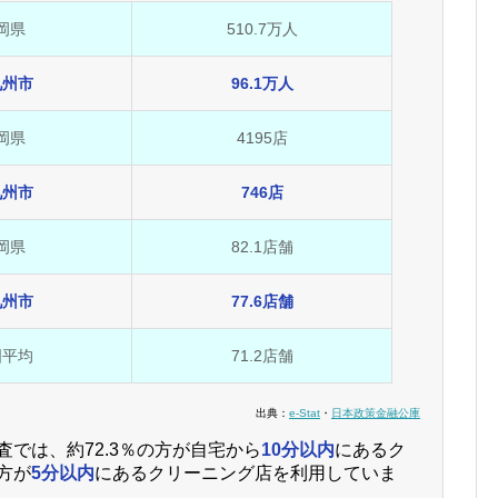
岡県
510.7万人
九州市
96.1万人
岡県
4195店
九州市
746店
岡県
82.1店舗
九州市
77.6店舗
国平均
71.2店舗
出典：
e-Stat
・
日本政策金融公庫
では、約72.3％の方が自宅から
10分以内
にあるク
方が
5分以内
にあるクリーニング店を利用していま