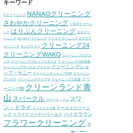
キーワード
NANAOクリーニング
Ciクリーニング
さわやかクリーニング
つるやクリーニ
はりぶんクリーニング
ング
ませクリ
ーニング
みつわクリーニング
アリスクリーニング
カガヤク
クリーニング24
リーニング
キングドライ
クリーニングWAKO
クリーニングのプリ
ンス
クリーニングのルッソスタイル
クリーニングの白光舎
クリーニングショ
クリーニングサービス アスナロ
ップ・サニー
クリーニングショップ中村
クリーニン
クリ
グシロヤ
クリーニングマイグマ
クリーニング三吉屋
クリーンランド青
ーニング館
山
スパークル
スワ
スピード・イン
ン・ドライ
トーエイクリーニ
トップドライ舎
ハイクラウン
ング
ドライクリーナーワールド
フラワークリーニング
ホ