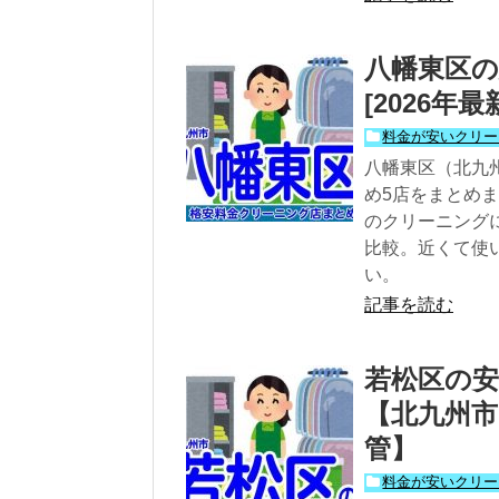
八幡東区の
[2026
料金が安いクリー
八幡東区（北九
め5店をまとめ
のクリーニング
比較。近くて使
い。
記事を読む
若松区の安
【北九州市
管】
料金が安いクリー