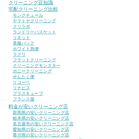
クリーニング豆知識
宅配クリーニング比較
モンクチュール
ヤマトヤクリーニング
クリラボ
ランドリーバスケット
リネット
美服パック
ホワイト急便
ラクリ
フラットクリーニング
クリーニングモンスター
ポニークリーニング
せんたく便
リコーベ
リナビス
プラスキューブ
フランス屋
料金が安いクリーニング店
群馬県の安いクリーニング店
栃木県の安いクリーニング店
名古屋市の安いクリーニング店
愛知県の安いクリーニング店
香川県の安いクリーニング店