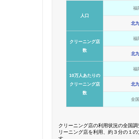
福
人口
北
福
クリーニング店
数
北
福
10万人あたりの
クリーニング店
北
数
全
クリーニング店の利用状況の全国調査
リーニング店を利用、約３分の１の
す。