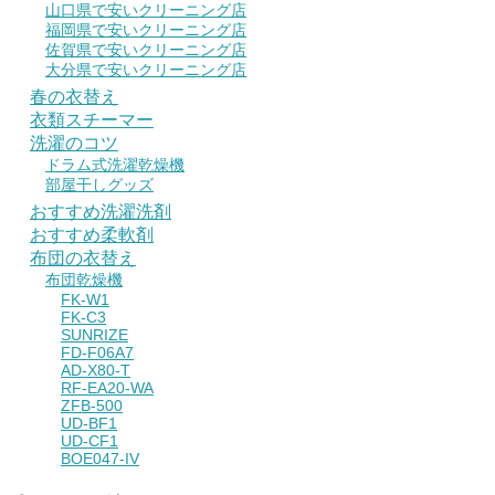
山口県で安いクリーニング店
福岡県で安いクリーニング店
佐賀県で安いクリーニング店
大分県で安いクリーニング店
春の衣替え
衣類スチーマー
洗濯のコツ
ドラム式洗濯乾燥機
部屋干しグッズ
おすすめ洗濯洗剤
おすすめ柔軟剤
布団の衣替え
布団乾燥機
FK-W1
FK-C3
SUNRIZE
FD-F06A7
AD-X80-T
RF-EA20-WA
ZFB-500
UD-BF1
UD-CF1
BOE047-IV