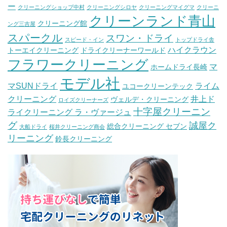
ー
クリーニングショップ中村
クリーニングシロヤ
クリーニングマイグマ
クリーニ
クリーンランド青山
クリーニング館
ング三吉屋
スパークル
スワン・ドライ
スピード・イン
トップドライ舎
ハイクラウン
トーエイクリーニング
ドライクリーナーワールド
フラワークリーニング
マ
ホームドライ長崎
モデル社
マSUNドライ
ライム
ユコークリーンテック
クリーニング
井上ド
ヴェルデ・クリーニング
ロイズクリーナーズ
十字屋クリーニン
ライクリーニング ラ・ヴァージュ
グ
誠屋ク
総合クリーニング セブン
大船ドライ
桜井クリーニング商会
リーニング
鈴長クリーニング