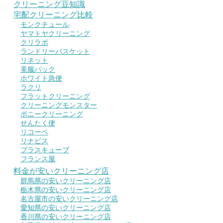
クリーニング豆知識
宅配クリーニング比較
モンクチュール
ヤマトヤクリーニング
クリラボ
ランドリーバスケット
リネット
美服パック
ホワイト急便
ラクリ
フラットクリーニング
クリーニングモンスター
ポニークリーニング
せんたく便
リコーベ
リナビス
プラスキューブ
フランス屋
料金が安いクリーニング店
群馬県の安いクリーニング店
栃木県の安いクリーニング店
名古屋市の安いクリーニング店
愛知県の安いクリーニング店
香川県の安いクリーニング店