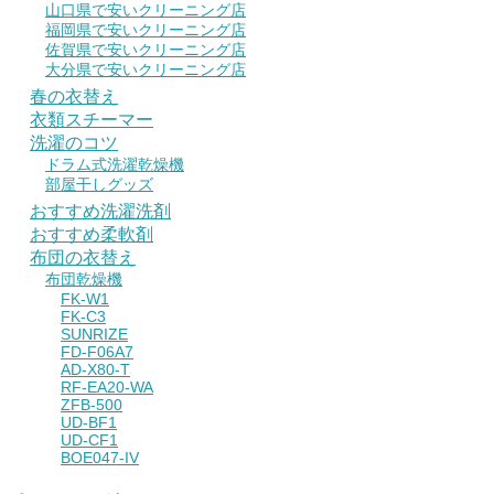
山口県で安いクリーニング店
福岡県で安いクリーニング店
佐賀県で安いクリーニング店
大分県で安いクリーニング店
春の衣替え
衣類スチーマー
洗濯のコツ
ドラム式洗濯乾燥機
部屋干しグッズ
おすすめ洗濯洗剤
おすすめ柔軟剤
布団の衣替え
布団乾燥機
FK-W1
FK-C3
SUNRIZE
FD-F06A7
AD-X80-T
RF-EA20-WA
ZFB-500
UD-BF1
UD-CF1
BOE047-IV