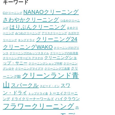
キーワード
NANAOクリーニング
Ciクリーニング
さわやかクリーニング
つるやクリーニ
はりぶんクリーニング
ング
ませクリ
ーニング
みつわクリーニング
アリスクリーニング
カガヤク
クリーニング24
リーニング
キングドライ
クリーニングWAKO
クリーニングのプリ
ンス
クリーニングのルッソスタイル
クリーニングの白光舎
クリーニングショ
クリーニングサービス アスナロ
ップ・サニー
クリーニングショップ中村
クリーニン
クリ
グシロヤ
クリーニングマイグマ
クリーニング三吉屋
クリーンランド青
ーニング館
山
スパークル
スワ
スピード・イン
ン・ドライ
トーエイクリーニ
トップドライ舎
ハイクラウン
ング
ドライクリーナーワールド
フラワークリーニング
ホ