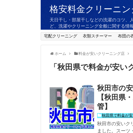
格安料金クリーニン
天日干し・部屋干しなどの洗濯のコツ、
ど、洗濯やクリーニング全般に関する情
宅配クリーニング
衣類スチーマー
布団の
ホーム
料金が安いクリーニング店
「
秋田県で料金が安い
秋田市の安
【秋田県・
管】
秋田県で料金が安
秋田市の安いク
ました。スーツ