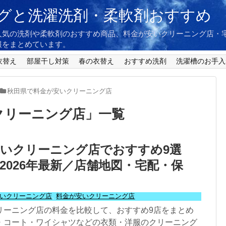
グと洗濯洗剤・柔軟剤おすすめ
人気の洗剤や柔軟剤のおすすめ商品、料金が安いクリーニング店・
報をまとめています。
衣替え
部屋干し対策
春の衣替え
おすすめ洗剤
洗濯槽のお手入
秋田県で料金が安いクリーニング店
クリーニング店
」
一覧
いクリーニング店でおすすめ9選
2026年最新／店舗地図・宅配・保
いクリーニング店
,
料金が安いクリーニング店
リーニング店の料金を比較して、おすすめ9店をまとめ
・コート・ワイシャツなどの衣類・洋服のクリーニング