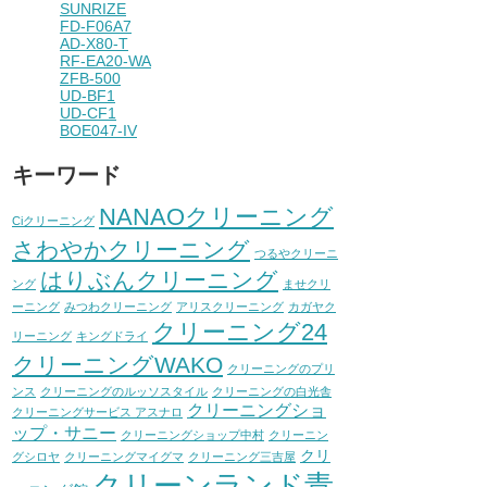
SUNRIZE
FD-F06A7
AD-X80-T
RF-EA20-WA
ZFB-500
UD-BF1
UD-CF1
BOE047-IV
キーワード
NANAOクリーニング
Ciクリーニング
さわやかクリーニング
つるやクリーニ
はりぶんクリーニング
ング
ませクリ
ーニング
みつわクリーニング
アリスクリーニング
カガヤク
クリーニング24
リーニング
キングドライ
クリーニングWAKO
クリーニングのプリ
ンス
クリーニングのルッソスタイル
クリーニングの白光舎
クリーニングショ
クリーニングサービス アスナロ
ップ・サニー
クリーニングショップ中村
クリーニン
クリ
グシロヤ
クリーニングマイグマ
クリーニング三吉屋
クリーンランド青