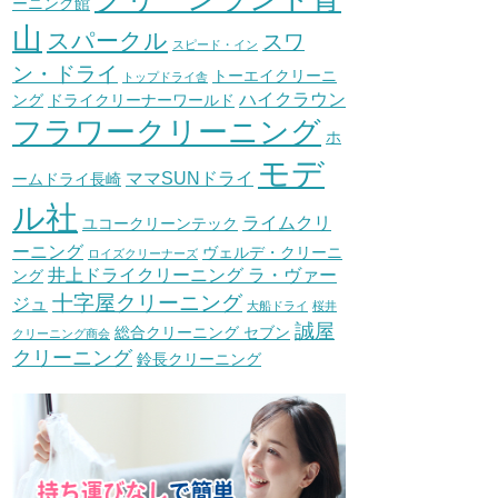
ーニング館
山
スパークル
スワ
スピード・イン
ン・ドライ
トーエイクリーニ
トップドライ舎
ハイクラウン
ング
ドライクリーナーワールド
フラワークリーニング
ホ
モデ
ママSUNドライ
ームドライ長崎
ル社
ライムクリ
ユコークリーンテック
ーニング
ヴェルデ・クリーニ
ロイズクリーナーズ
井上ドライクリーニング ラ・ヴァー
ング
十字屋クリーニング
ジュ
大船ドライ
桜井
誠屋
総合クリーニング セブン
クリーニング商会
クリーニング
鈴長クリーニング