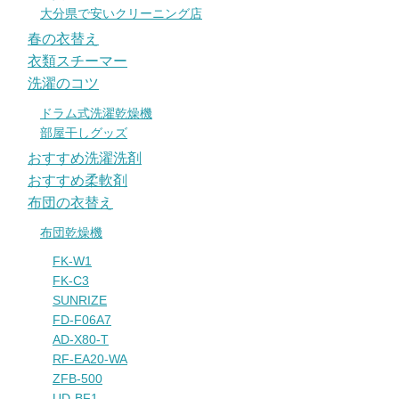
大分県で安いクリーニング店
春の衣替え
衣類スチーマー
洗濯のコツ
ドラム式洗濯乾燥機
部屋干しグッズ
おすすめ洗濯洗剤
おすすめ柔軟剤
布団の衣替え
布団乾燥機
FK-W1
FK-C3
SUNRIZE
FD-F06A7
AD-X80-T
RF-EA20-WA
ZFB-500
UD-BF1