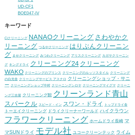
UD-CF1
BOE047-IV
キーワード
NANAOクリーニング
さわやかク
Ciクリーニング
リーニング
はりぶんクリーニン
つるやクリーニング
グ
ませクリーニング
みつわクリーニング
アリスクリーニング
カガヤクリーニン
クリーニング24
クリーニング
グ
キングドライ
WAKO
クリーニングのプリンス
クリーニングのルッソスタイル
クリーニング
クリーニングショップ・サニ
の白光舎
クリーニングサービス アスナロ
ー
クリーニングショップ中村
クリーニングシロヤ
クリーニングマイグマ
クリーニ
クリーンランド青山
クリーニング館
ング三吉屋
スパークル
スワン・ドライ
スピード・イン
トップドライ舎
ハイクラウン
トーエイクリーニング
ドライクリーナーワールド
フラワークリーニング
マ
ホームドライ長崎
モデル社
マSUNドライ
ライム
ユコークリーンテック