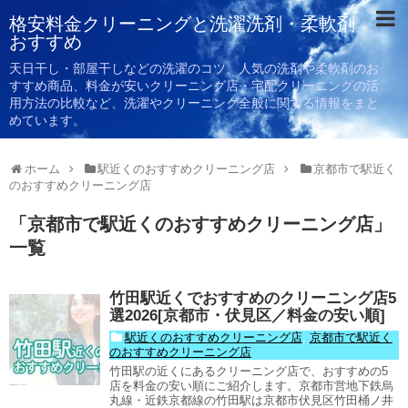
格安料金クリーニングと洗濯洗剤・柔軟剤
おすすめ
天日干し・部屋干しなどの洗濯のコツ、人気の洗剤や柔軟剤のお
すすめ商品、料金が安いクリーニング店・宅配クリーニングの活
用方法の比較など、洗濯やクリーニング全般に関する情報をまと
めています。
ホーム
駅近くのおすすめクリーニング店
京都市で駅近く
のおすすめクリーニング店
「
京都市で駅近くのおすすめクリーニング店
」
一覧
竹田駅近くでおすすめのクリーニング店5
選2026[京都市・伏見区／料金の安い順]
駅近くのおすすめクリーニング店
,
京都市で駅近く
のおすすめクリーニング店
竹田駅の近くにあるクリーニング店で、おすすめの5
店を料金の安い順にご紹介します。京都市営地下鉄烏
丸線・近鉄京都線の竹田駅は京都市伏見区竹田桶ノ井