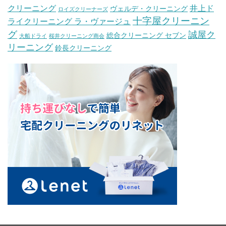
クリーニング
井上ド
ヴェルデ・クリーニング
ロイズクリーナーズ
十字屋クリーニン
ライクリーニング ラ・ヴァージュ
グ
誠屋ク
総合クリーニング セブン
大船ドライ
桜井クリーニング商会
リーニング
鈴長クリーニング