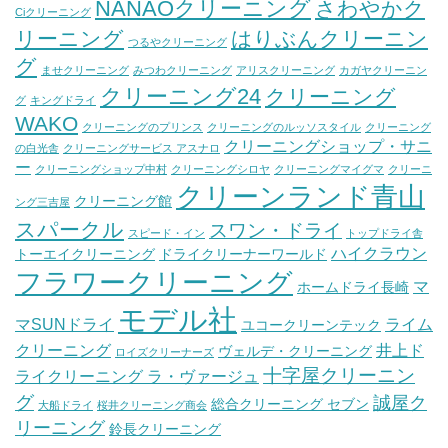
NANAOクリーニング
さわやかク
Ciクリーニング
リーニング
はりぶんクリーニン
つるやクリーニング
グ
ませクリーニング
みつわクリーニング
アリスクリーニング
カガヤクリーニン
クリーニング24
クリーニング
グ
キングドライ
WAKO
クリーニングのプリンス
クリーニングのルッソスタイル
クリーニング
クリーニングショップ・サニ
の白光舎
クリーニングサービス アスナロ
ー
クリーニングショップ中村
クリーニングシロヤ
クリーニングマイグマ
クリーニ
クリーンランド青山
クリーニング館
ング三吉屋
スパークル
スワン・ドライ
スピード・イン
トップドライ舎
ハイクラウン
トーエイクリーニング
ドライクリーナーワールド
フラワークリーニング
マ
ホームドライ長崎
モデル社
マSUNドライ
ライム
ユコークリーンテック
クリーニング
井上ド
ヴェルデ・クリーニング
ロイズクリーナーズ
十字屋クリーニン
ライクリーニング ラ・ヴァージュ
グ
誠屋ク
総合クリーニング セブン
大船ドライ
桜井クリーニング商会
リーニング
鈴長クリーニング