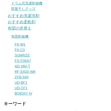
ドラム式洗濯乾燥機
部屋干しグッズ
おすすめ洗濯洗剤
おすすめ柔軟剤
布団の衣替え
布団乾燥機
FK-W1
FK-C3
SUNRIZE
FD-F06A7
AD-X80-T
RF-EA20-WA
ZFB-500
UD-BF1
UD-CF1
BOE047-IV
キーワード