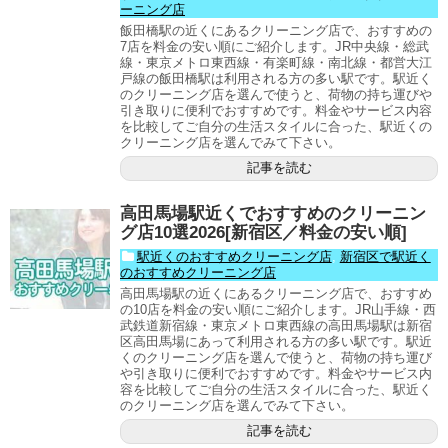
ーニング店
飯田橋駅の近くにあるクリーニング店で、おすすめの
7店を料金の安い順にご紹介します。JR中央線・総武
線・東京メトロ東西線・有楽町線・南北線・都営大江
戸線の飯田橋駅は利用される方の多い駅です。駅近く
のクリーニング店を選んで使うと、荷物の持ち運びや
引き取りに便利でおすすめです。料金やサービス内容
を比較してご自分の生活スタイルに合った、駅近くの
クリーニング店を選んでみて下さい。
記事を読む
高田馬場駅近くでおすすめのクリーニン
グ店10選2026[新宿区／料金の安い順]
駅近くのおすすめクリーニング店
,
新宿区で駅近く
のおすすめクリーニング店
高田馬場駅の近くにあるクリーニング店で、おすすめ
の10店を料金の安い順にご紹介します。JR山手線・西
武鉄道新宿線・東京メトロ東西線の高田馬場駅は新宿
区高田馬場にあって利用される方の多い駅です。駅近
くのクリーニング店を選んで使うと、荷物の持ち運び
や引き取りに便利でおすすめです。料金やサービス内
容を比較してご自分の生活スタイルに合った、駅近く
のクリーニング店を選んでみて下さい。
記事を読む