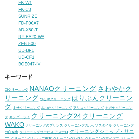
FK-W1
FK-C3
SUNRIZE
FD-F06A7
AD-X80-T
RF-EA20-WA
ZFB-500
UD-BF1
UD-CF1
BOE047-IV
キーワード
NANAOクリーニング
さわやかク
Ciクリーニング
リーニング
はりぶんクリーニン
つるやクリーニング
グ
ませクリーニング
みつわクリーニング
アリスクリーニング
カガヤクリーニン
クリーニング24
クリーニング
グ
キングドライ
WAKO
クリーニングのプリンス
クリーニングのルッソスタイル
クリーニング
クリーニングショップ・サニ
の白光舎
クリーニングサービス アスナロ
ー
クリーニングショップ中村
クリーニングシロヤ
クリーニングマイグマ
クリーニ