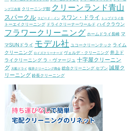
クリーンランド青山
クリーニング館
ング三吉屋
スパークル
スワン・ドライ
スピード・イン
トップドライ舎
ハイクラウン
トーエイクリーニング
ドライクリーナーワールド
フラワークリーニング
マ
ホームドライ長崎
モデル社
マSUNドライ
ライム
ユコークリーンテック
クリーニング
井上ド
ヴェルデ・クリーニング
ロイズクリーナーズ
十字屋クリーニン
ライクリーニング ラ・ヴァージュ
グ
誠屋ク
総合クリーニング セブン
大船ドライ
桜井クリーニング商会
リーニング
鈴長クリーニング