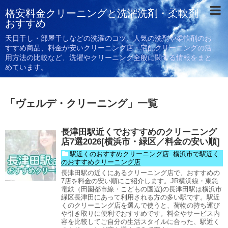
格安料金クリーニングと洗濯洗剤・柔軟剤
おすすめ
天日干し・部屋干しなどの洗濯のコツ、人気の洗剤や柔軟剤のお
すすめ商品、料金が安いクリーニング店・宅配クリーニングの活
用方法の比較など、洗濯やクリーニング全般に関する情報をまと
めています。
「
ヴェルデ・クリーニング
」
一覧
長津田駅近くでおすすめのクリーニング
店7選2026[横浜市・緑区／料金の安い順]
駅近くのおすすめクリーニング店
,
横浜市で駅近く
のおすすめクリーニング店
長津田駅の近くにあるクリーニング店で、おすすめの
7店を料金の安い順にご紹介します。JR横浜線・東急
電鉄（田園都市線・こどもの国選)の長津田駅は横浜市
緑区長津田にあって利用される方の多い駅です。駅近
くのクリーニング店を選んで使うと、荷物の持ち運び
や引き取りに便利でおすすめです。料金やサービス内
容を比較してご自分の生活スタイルに合った、駅近く