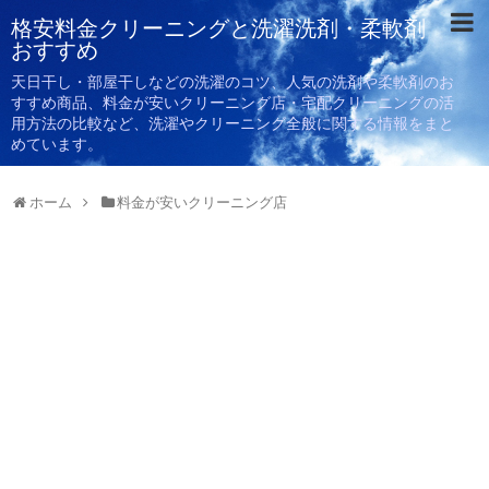
格安料金クリーニングと洗濯洗剤・柔軟剤
おすすめ
天日干し・部屋干しなどの洗濯のコツ、人気の洗剤や柔軟剤のお
すすめ商品、料金が安いクリーニング店・宅配クリーニングの活
用方法の比較など、洗濯やクリーニング全般に関する情報をまと
めています。
ホーム
料金が安いクリーニング店