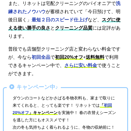
また、リネットは宅配クリーニングのパイオニアで
洗
練されたノウハウ
が蓄積されていて「今日預けて、明
後日届く」
最短２日のスピード仕上げ
など、
スグに使
える使い勝手の良さ
と
クリーニング品質
には定評があ
ります。
普段でも店舗型クリーニング店と変わらない料金です
が、今なら
初回全品
で
初回20%オフ
+
送料無料
で利用
できるキャンペーン中で、
さらに安い料金
で使うこと
ができます。
キャンペーン中♪
ダウンのコートなどかさばる冬物衣料も、家まで取りに
来てくれると、とっても楽です！ リネットでは
「
初回
20%オフ
」キャンペーン
を実施中！ 春の衣替えシーズン
を逃した方にもオススメです！
次の冬も気持ちよく着られるように、冬物の収納前に！