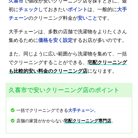
久喜市
で値段が安いクリーニング店を探すときに、最
初に
チェック
しておきたい
ポイント
は、一般的に
大手
チェーン
のクリーニング料金が
安いこと
です。
大手チェーンは、多数の店舗で洗濯物をよりたくさん
集めるために
価格を安く設定
するお店が多いのです。
また、同じように広い範囲から洗濯物を集めて、一括
でクリーニングすることができる、
宅配クリーニング
も比較的安い料金のクリーニング店
になります。
久喜市で安いクリーニング店のポイント
一括でクリーニングできる
。
大手チェーン
店舗の家賃がかからない
。
宅配クリーニング専門店