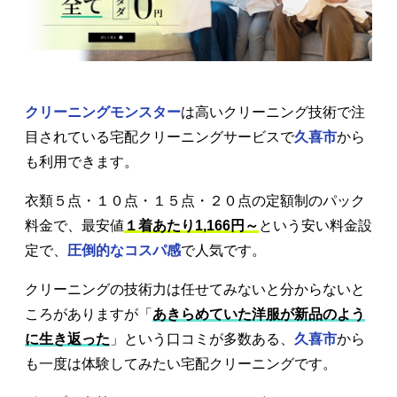
クリーニングモンスター
は高いクリーニング技術で注
目されている宅配クリーニングサービスで
久喜市
から
も利用できます。
衣類５点・１０点・１５点・２０点の定額制のパック
料金で、最安値
１着あたり1,166円～
という安い料金設
定で、
圧倒的なコスパ感
で人気です。
クリーニングの技術力は任せてみないと分からないと
ころがありますが「
あきらめていた洋服が新品のよう
に生き返った
」という口コミが多数ある、
久喜市
から
も一度は体験してみたい宅配クリーニングです。