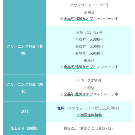
ダウンコート：2,376円
※税込
※
全品初回20％オフ
キャンペーン中
着物：11,792円
半襦袢：5,386円
クリーニング料金（着
長襦袢：5,060円
物）
着物帯：5,958円
※税込
※
全品初回20％オフ
キャンペーン中
浴衣：2,376円
クリーニング料金（浴
※税込
衣）
※
全品初回20％オフ
キャンペーン中
無料
（20%オフ・3,000円以上利用時）
送料
※初回送料無料
仕上がり（納期）
最短2日（通常会員は最短7日）