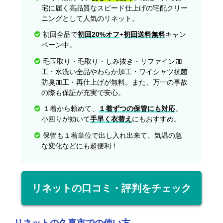
宅に届く高品質なスピード仕上げの宅配クリー
ニングとして人気のリネット。
初回全品で
初回20%オフ
+
初回送料無料
キャン
ペーン中。
毛玉取り・毛取り・しみ抜き・リファイン加
工・水洗い全品やわらか加工・ワイシャツ抗菌
防臭加工・再仕上げが無料。また、万一の事故
の際も保証が充実で安心。
１着から頼めて、
１着ずつの保管にも対応
。
小回りが効いて
手早く衣替え
にもおすすめ。
保管も１着単位で出し入れ出来て、気温の急
な変化などにも超便利！
リネットの口コミ・評判をチェック
リネットの久喜市での使い方