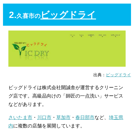
2.
ビッグドライ
久喜市の
出典：
ビッグドライ
ビッグドライは株式会社開誠舎が運営するクリーニン
グ店です。高級品向けの「師匠の一点洗い」サービス
などがあります。
さいたま市
・
川口市
・
草加市
・
春日部市
など、
埼玉県
内
に複数の店舗を展開しています。