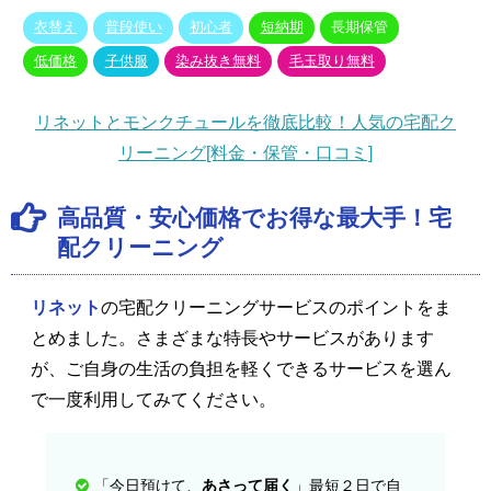
衣替え
普段使い
初心者
短納期
長期保管
低価格
子供服
染み抜き無料
毛玉取り無料
リネットとモンクチュールを徹底比較！人気の宅配ク
リーニング[料金・保管・口コミ]
高品質・安心価格でお得な最大手！宅
配クリーニング
リネット
の宅配クリーニングサービスのポイントをま
とめました。さまざまな特長やサービスがあります
が、ご自身の生活の負担を軽くできるサービスを選ん
で一度利用してみてください。
「今日預けて、
あさって届く
」最短２日で自