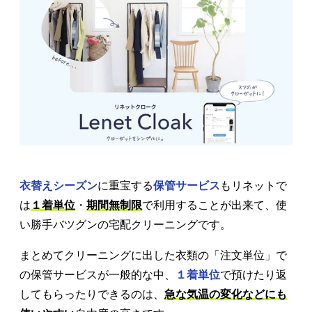
衣替えシーズン
に重宝する
保管サービス
もリネットで
は
１着単位
・
期間無制限
で利用することが出来て、使
い勝手バツグンの宅配クリーニングです。
まとめてクリーニングに出した衣類の「注文単位」で
の保管サービスが一般的な中、
１着単位
で預けたり返
してもらったりできるのは、
急な気温の変化などにも