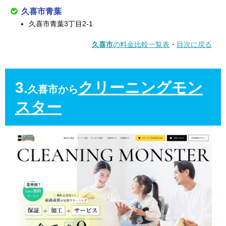
久喜市青葉
久喜市青葉3丁目2-1
久喜市
の料金比較一覧表
・
目次に戻る
3.
クリーニングモン
久喜市から
スター