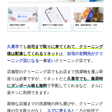
久喜市
でも
自宅まで取りに来てくれて、クリーニング
後は配達してくれるリネット
は、
自宅の玄関先がクリ
ーニング店になる
一番
近い
クリーニング店です。
店舗型のクリーニング店でもお店まで洗濯物を運ぶ荷
造りは必要ですが、リネットだと
久喜市でも、集荷時
にダンボール箱も無料
で手配してくれるなど、さらに
楽チンに利用できます♪
面倒な店舗までの洗濯物の持ち運びや、クリーニング
後の引き取りがなく、
スグに使える
ところが好評で、