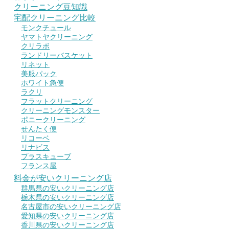
クリーニング豆知識
宅配クリーニング比較
モンクチュール
ヤマトヤクリーニング
クリラボ
ランドリーバスケット
リネット
美服パック
ホワイト急便
ラクリ
フラットクリーニング
クリーニングモンスター
ポニークリーニング
せんたく便
リコーベ
リナビス
プラスキューブ
フランス屋
料金が安いクリーニング店
群馬県の安いクリーニング店
栃木県の安いクリーニング店
名古屋市の安いクリーニング店
愛知県の安いクリーニング店
香川県の安いクリーニング店