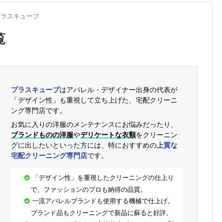
プラスキューブ
覧
プラスキューブ
はアパレル・デザイナー出身の代表が
「デザイン性」も重視して立ち上げた、宅配クリーニ
ング専門店です。
お気に入りの洋服のメンテナンスにお悩みだったり、
ブランドものの洋服
や
デリケートな衣類
をクリーニン
グに出したいといった方には、特におすすめの
上質な
宅配クリーニング専門店
です。
「デザイン性」を重視したクリーニングの仕上り
で、ファッションのプロも納得の品質。
一流アパレルブランドも使用する機械で仕上げ。
ブランド品もクリーニングで新品に蘇ると好評。