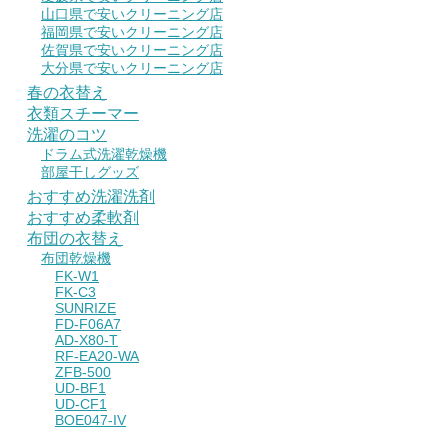
山口県で安いクリーニング店
福岡県で安いクリーニング店
佐賀県で安いクリーニング店
大分県で安いクリーニング店
春の衣替え
衣類スチーマー
洗濯のコツ
ドラム式洗濯乾燥機
部屋干しグッズ
おすすめ洗濯洗剤
おすすめ柔軟剤
布団の衣替え
布団乾燥機
FK-W1
FK-C3
SUNRIZE
FD-F06A7
AD-X80-T
RF-EA20-WA
ZFB-500
UD-BF1
UD-CF1
BOE047-IV