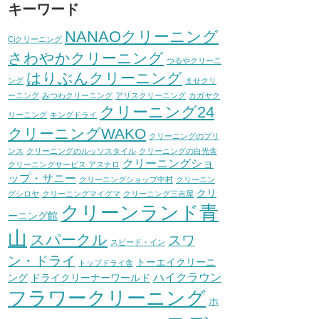
キーワード
NANAOクリーニング
Ciクリーニング
さわやかクリーニング
つるやクリーニ
はりぶんクリーニング
ング
ませクリ
ーニング
みつわクリーニング
アリスクリーニング
カガヤク
クリーニング24
リーニング
キングドライ
クリーニングWAKO
クリーニングのプリ
ンス
クリーニングのルッソスタイル
クリーニングの白光舎
クリーニングショ
クリーニングサービス アスナロ
ップ・サニー
クリーニングショップ中村
クリーニン
クリ
グシロヤ
クリーニングマイグマ
クリーニング三吉屋
クリーンランド青
ーニング館
山
スパークル
スワ
スピード・イン
ン・ドライ
トーエイクリーニ
トップドライ舎
ハイクラウン
ング
ドライクリーナーワールド
フラワークリーニング
ホ