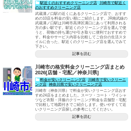
駅近くのおすすめクリーニング店
,
川崎市で駅近く
のおすすめクリーニング店
武蔵溝ノ口駅の近くにあるクリーニング店で、おすす
めの10店を料金の安い順にご紹介します。JR南武線の
武蔵溝ノ口駅は川崎市高津区溝口にあって利用される
方の多い駅です。駅近くのクリーニング店を選んで使
うと、荷物の持ち運びや引き取りに便利でおすすめで
す。料金やサービス内容を比較してご自分の生活スタ
イルに合った、駅近くのクリーニング店を選んでみて
下さい。
記事を読む
川崎市の格安料金クリーニング店まとめ
2026[店舗・宅配／神奈川県]
料金が安いクリーニング店
,
川崎市で安いクリーニ
ング店
,
神奈川県で安いクリーニング店
川崎市（神奈川県）で料金が安いクリーニング店おす
すめ24店をまとめました。スーツ・コート・ワイシャ
ツなど衣類・洋服のクリーニング料金を店舗型・宅配
で比較して地図付きでご紹介します。使いやすくて近
いクリーニング店探しの参考にしてください。
記事を読む