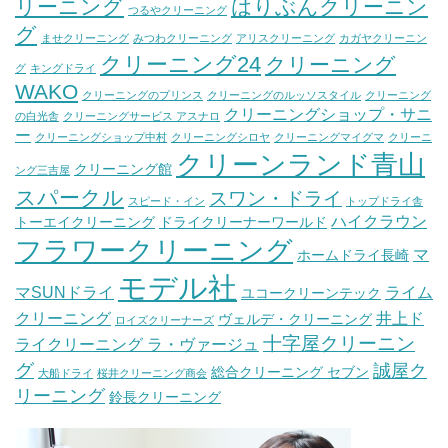
リーニング
はりぶんクリーニン
つるやクリーニング
グ
ませクリーニング
みつわクリーニング
アリスクリーニング
カガヤクリーニン
クリーニング24
クリーニング
グ
キングドライ
WAKO
クリーニングのプリンス
クリーニングのルッソスタイル
クリーニング
クリーニングショップ・サニ
の白光舎
クリーニングサービス アスナロ
ー
クリーニングショップ中村
クリーニングシロヤ
クリーニングマイグマ
クリーニ
クリーンランド青山
クリーニング館
ング三吉屋
スパークル
スワン・ドライ
スピード・イン
トップドライ舎
ハイクラウン
トーエイクリーニング
ドライクリーナーワールド
フラワークリーニング
マ
ホームドライ長崎
モデル社
マSUNドライ
ライム
ユコークリーンテック
クリーニング
井上ド
ヴェルデ・クリーニング
ロイズクリーナーズ
十字屋クリーニン
ライクリーニング ラ・ヴァージュ
グ
誠屋ク
総合クリーニング セブン
大船ドライ
桜井クリーニング商会
リーニング
鈴長クリーニング