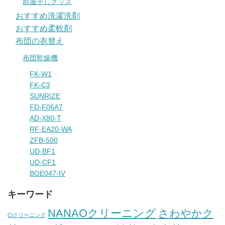
部屋干しグッズ
おすすめ洗濯洗剤
おすすめ柔軟剤
布団の衣替え
布団乾燥機
FK-W1
FK-C3
SUNRIZE
FD-F06A7
AD-X80-T
RF-EA20-WA
ZFB-500
UD-BF1
UD-CF1
BOE047-IV
キーワード
NANAOクリーニング
さわやかク
Ciクリーニング