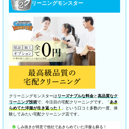
ク
リーニングモンスター
クリーニングモンスターは
リーズナブルな料金
と
高品質なク
リーニング技術
で、今注目の宅配クリーニングです。「
あき
らめてた洋服が生き返った！
」という口コミ多数の一度、体
験してみたい宅配クリーニング店です。
しみ抜きが得意で他社であきらめていた洋服も蘇る！