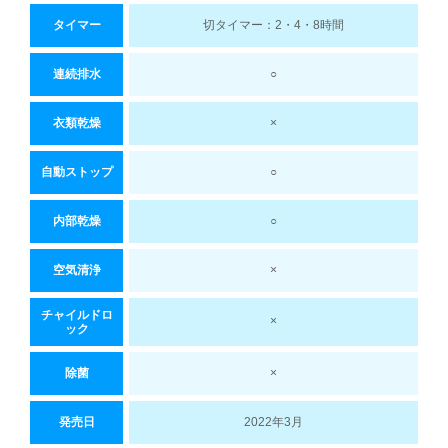
タイマー
切タイマー：2・4・8時間
連続排水
○
衣類乾燥
×
自動ストップ
○
内部乾燥
○
空気清浄
×
チャイルドロ
×
ック
除菌
×
発売日
2022年3月