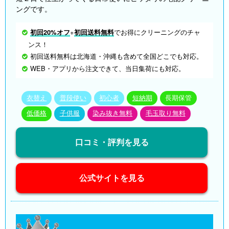
ングです。
初回20%オフ
+
初回送料無料
でお得にクリーニングのチャ
ンス！
初回送料無料は北海道・沖縄も含めて全国どこでも対応。
WEB・アプリから注文できて、当日集荷にも対応。
衣替え
普段使い
初心者
短納期
長期保管
低価格
子供服
染み抜き無料
毛玉取り無料
口コミ・評判を見る
公式サイトを見る