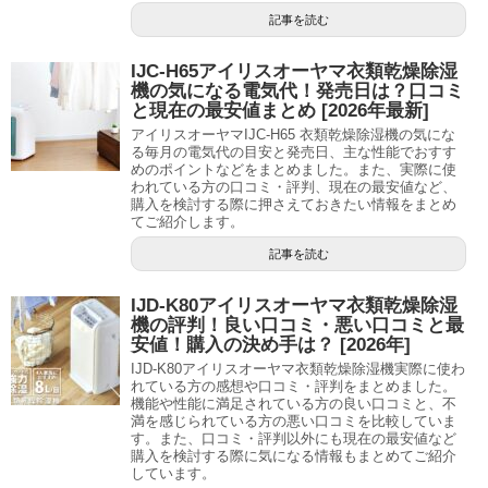
記事を読む
IJC-H65アイリスオーヤマ衣類乾燥除湿
機の気になる電気代！発売日は？口コミ
と現在の最安値まとめ [2026年最新]
アイリスオーヤマIJC-H65 衣類乾燥除湿機の気にな
る毎月の電気代の目安と発売日、主な性能でおすす
めのポイントなどをまとめました。また、実際に使
われている方の口コミ・評判、現在の最安値など、
購入を検討する際に押さえておきたい情報をまとめ
てご紹介します。
記事を読む
IJD-K80アイリスオーヤマ衣類乾燥除湿
機の評判！良い口コミ・悪い口コミと最
安値！購入の決め手は？ [2026年]
IJD-K80アイリスオーヤマ衣類乾燥除湿機実際に使わ
れている方の感想や口コミ・評判をまとめました。
機能や性能に満足されている方の良い口コミと、不
満を感じられている方の悪い口コミを比較していま
す。また、口コミ・評判以外にも現在の最安値など
購入を検討する際に気になる情報もまとめてご紹介
しています。