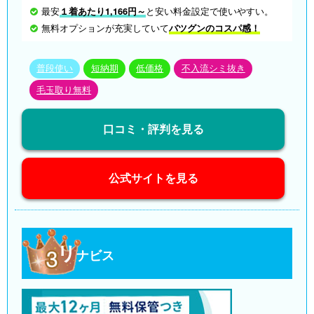
最安
１着あたり1,166円～
と安い料金設定で使いやすい。
無料オプションが充実していて
バツグンのコスパ感！
普段使い
短納期
低価格
不入流シミ抜き
毛玉取り無料
口コミ・評判を見る
公式サイトを見る
リ
ナビス