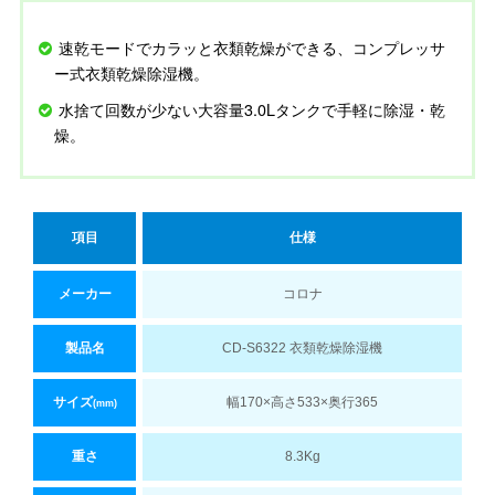
速乾モードでカラッと衣類乾燥ができる、コンプレッサ
ー式衣類乾燥除湿機。
水捨て回数が少ない大容量3.0Lタンクで手軽に除湿・乾
燥。
項目
仕様
メーカー
コロナ
製品名
CD-S6322 衣類乾燥除湿機
サイズ
幅170×高さ533×奥行365
(mm)
重さ
8.3Kg