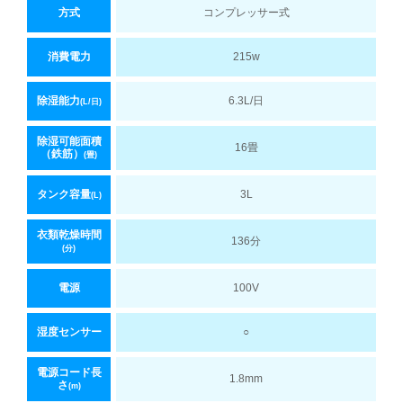
方式
コンプレッサー式
消費電力
215w
除湿能力
6.3L/日
(L/日)
除湿可能面積
16畳
（鉄筋）
(畳)
タンク容量
3L
(L)
衣類乾燥時間
136分
(分)
電源
100V
湿度センサー
○
電源コード長
1.8mm
さ
(m)