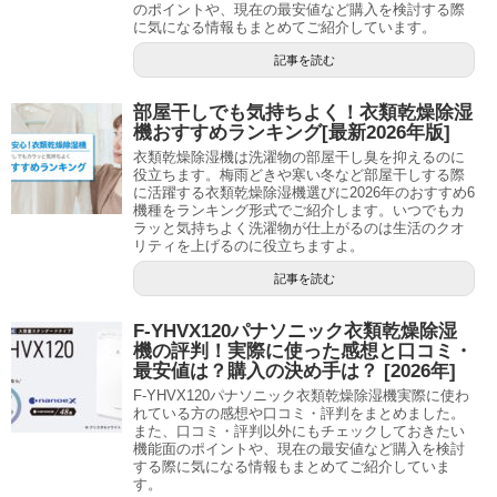
のポイントや、現在の最安値など購入を検討する際
に気になる情報もまとめてご紹介しています。
記事を読む
部屋干しでも気持ちよく！衣類乾燥除湿
機おすすめランキング[最新2026年版]
衣類乾燥除湿機は洗濯物の部屋干し臭を抑えるのに
役立ちます。梅雨どきや寒い冬など部屋干しする際
に活躍する衣類乾燥除湿機選びに2026年のおすすめ6
機種をランキング形式でご紹介します。いつでもカ
ラッと気持ちよく洗濯物が仕上がるのは生活のクオ
リティを上げるのに役立ちますよ。
記事を読む
F-YHVX120パナソニック衣類乾燥除湿
機の評判！実際に使った感想と口コミ・
最安値は？購入の決め手は？ [2026年]
F-YHVX120パナソニック衣類乾燥除湿機実際に使わ
れている方の感想や口コミ・評判をまとめました。
また、口コミ・評判以外にもチェックしておきたい
機能面のポイントや、現在の最安値など購入を検討
する際に気になる情報もまとめてご紹介していま
す。