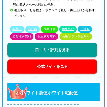
類の収納スペース節約に便利。
毛玉取り・しみ抜き・ボタンつけ直し・再仕上げが無料オ
プション。
衣替え
初心者
長期保管
個別洗い
子供服
染み抜き無料
毛玉取り無料
高級ブランド品対応
口コミ・評判を見る
公式サイトを見る
ホ
ワイト急便ホワイト宅配便