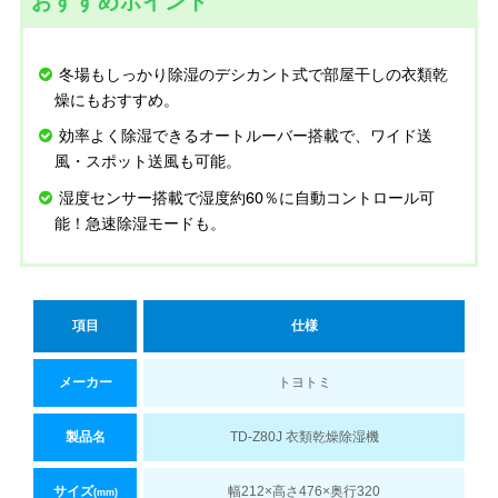
おすすめポイント
冬場もしっかり除湿のデシカント式で部屋干しの衣類乾
燥にもおすすめ。
効率よく除湿できるオートルーバー搭載で、ワイド送
風・スポット送風も可能。
湿度センサー搭載で湿度約60％に自動コントロール可
能！急速除湿モードも。
項目
仕様
メーカー
トヨトミ
製品名
TD-Z80J 衣類乾燥除湿機
サイズ
幅212×高さ476×奥行320
(mm)