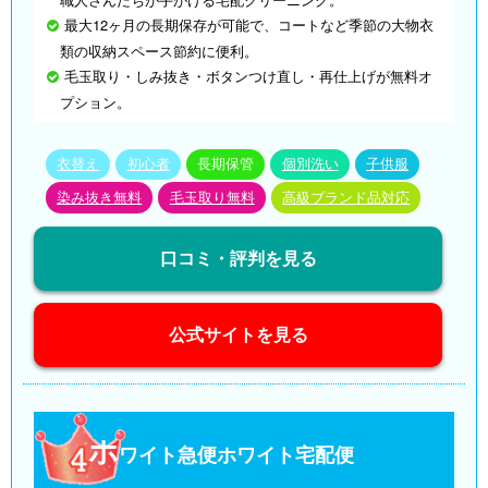
最大12ヶ月の長期保存が可能で、コートなど季節の大物衣
類の収納スペース節約に便利。
毛玉取り・しみ抜き・ボタンつけ直し・再仕上げが無料オ
プション。
衣替え
初心者
長期保管
個別洗い
子供服
染み抜き無料
毛玉取り無料
高級ブランド品対応
口コミ・評判を見る
公式サイトを見る
ホ
ワイト急便ホワイト宅配便