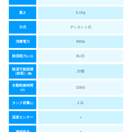
重さ
6.1Kg
方式
デシカント式
消費電力
660w
除湿能力
8L/日
(L/日)
除湿可能面積
20畳
（鉄筋）
(畳)
衣類乾燥時間
108分
(分)
タンク容量
2.2L
(L)
湿度センサー
○
連続排水
○