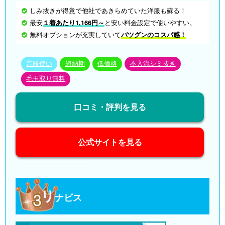
しみ抜きが得意で他社であきらめていた洋服も蘇る！
最安
１着あたり1,166円～
と安い料金設定で使いやすい。
無料オプションが充実していて
バツグンのコスパ感！
普段使い
短納期
低価格
不入流シミ抜き
毛玉取り無料
口コミ・評判を見る
公式サイトを見る
リ
ナビス