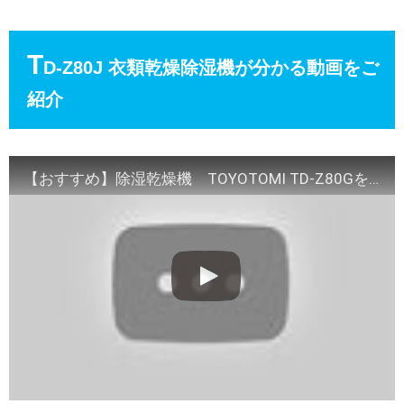
T
D-Z80J 衣類乾燥除湿機が分かる動画をご
紹介
【おすすめ】除湿乾燥機 TOYOTOMI TD-Z80Gを3年使ってみて