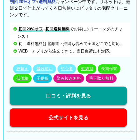
初回20%オフ
+
送料無料
キャンペーン中です。リネットは、最
短２日で仕上がってくる日常使いにピッタリの宅配クリーニ
ングです。
初回20%オフ
+
初回送料無料
でお得にクリーニングのチャ
ンス！
初回送料無料は北海道・沖縄も含めて全国どこでも対応。
WEB・アプリから注文できて、当日集荷にも対応。
衣替え
普段使い
初心者
短納期
長期保管
低価格
子供服
染み抜き無料
毛玉取り無料
口コミ・評判を見る
公式サイトを見る