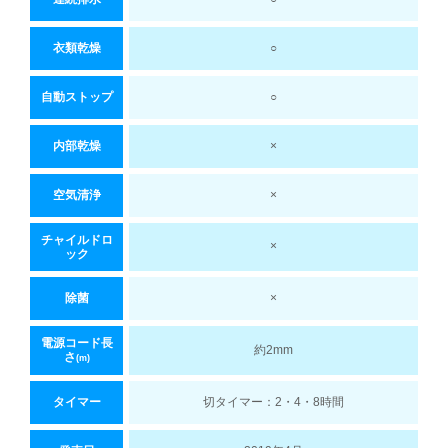
衣類乾燥
○
自動ストップ
○
内部乾燥
×
空気清浄
×
チャイルドロ
×
ック
除菌
×
電源コード長
約2mm
さ
(m)
タイマー
切タイマー：2・4・8時間