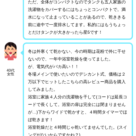
ただ、全体がコンパクトなのでタンクも五人家族の
洗濯物をカバーするにはちょっとコンパクトで。満
水になって止まっていることがあるので、乾ききる
前に途中で一度排水してます。私的にはもうちょっ
とだけタンクが大きかったら星5です！
冬は外寒くて乾かない、今の時期は花粉で外に干せ
ないので、一年中浴室乾燥を使ってました。
が、電気代がバカ高い！！
40代
冬場メインで使いたいのでデシカント式、価格は２
女性
万以下でヒットしたこちらの高レビュー商品を購入
してみました。
浴室に家族４人分の洗濯物を干して(コードは延長コ
ードで長くして。浴室の扉は完全には閉まりません
が…)下からワイドで乾かすと、４時間タイマーでほ
ぼ乾きます！
浴室乾燥だと４時間じゃ乾いてませんでした。(スイ
ングがないからですかね？)