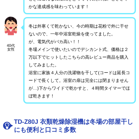
かな達成感を味わっています！
冬は外寒くて乾かない、今の時期は花粉で外に干せ
ないので、一年中浴室乾燥を使ってました。
が、電気代がバカ高い！！
40代
冬場メインで使いたいのでデシカント式、価格は２
女性
万以下でヒットしたこちらの高レビュー商品を購入
してみました。
浴室に家族４人分の洗濯物を干して(コードは延長コ
ードで長くして。浴室の扉は完全には閉まりません
が…)下からワイドで乾かすと、４時間タイマーでほ
ぼ乾きます！
TD-Z80J 衣類乾燥除湿機は冬場の部屋干し
にも便利と口コミ多数