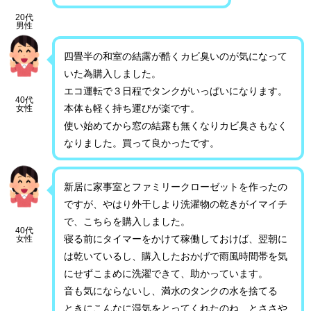
20代
男性
四畳半の和室の結露が酷くカビ臭いのが気になって
いた為購入しました。
エコ運転で３日程でタンクがいっぱいになります。
40代
本体も軽く持ち運びが楽です。
女性
使い始めてから窓の結露も無くなりカビ臭さもなく
なりました。買って良かったです。
新居に家事室とファミリークローゼットを作ったの
ですが、やはり外干しより洗濯物の乾きがイマイチ
で、こちらを購入しました。
40代
寝る前にタイマーをかけて稼働しておけば、翌朝に
女性
は乾いているし、購入したおかげで雨風時間帯を気
にせずこまめに洗濯できて、助かっています。
音も気にならないし、満水のタンクの水を捨てる
ときにこんなに湿気をとってくれたのね、とささや