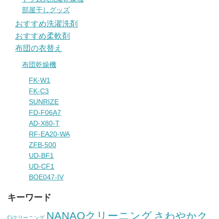
部屋干しグッズ
おすすめ洗濯洗剤
おすすめ柔軟剤
布団の衣替え
布団乾燥機
FK-W1
FK-C3
SUNRIZE
FD-F06A7
AD-X80-T
RF-EA20-WA
ZFB-500
UD-BF1
UD-CF1
BOE047-IV
キーワード
NANAOクリーニング
さわやかク
Ciクリーニング