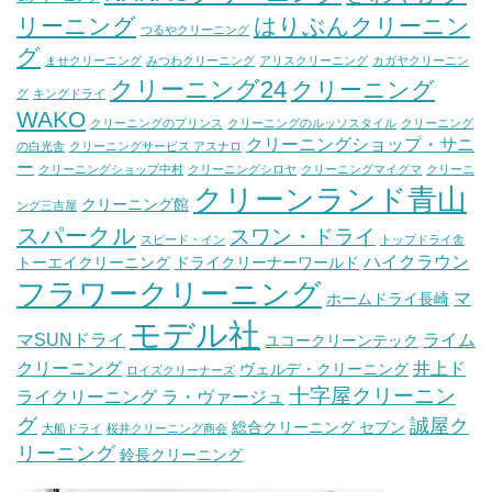
リーニング
はりぶんクリーニン
つるやクリーニング
グ
ませクリーニング
みつわクリーニング
アリスクリーニング
カガヤクリーニン
クリーニング24
クリーニング
グ
キングドライ
WAKO
クリーニングのプリンス
クリーニングのルッソスタイル
クリーニング
クリーニングショップ・サニ
の白光舎
クリーニングサービス アスナロ
ー
クリーニングショップ中村
クリーニングシロヤ
クリーニングマイグマ
クリーニ
クリーンランド青山
クリーニング館
ング三吉屋
スパークル
スワン・ドライ
スピード・イン
トップドライ舎
ハイクラウン
トーエイクリーニング
ドライクリーナーワールド
フラワークリーニング
マ
ホームドライ長崎
モデル社
マSUNドライ
ライム
ユコークリーンテック
クリーニング
井上ド
ヴェルデ・クリーニング
ロイズクリーナーズ
十字屋クリーニン
ライクリーニング ラ・ヴァージュ
グ
誠屋ク
総合クリーニング セブン
大船ドライ
桜井クリーニング商会
リーニング
鈴長クリーニング