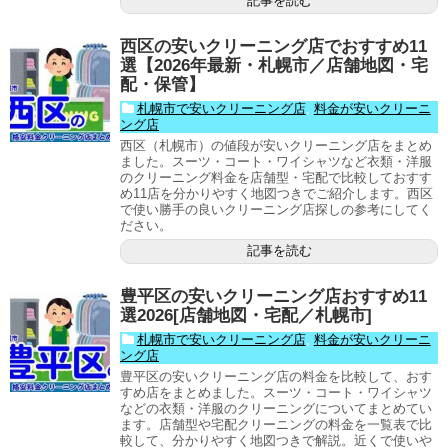
記事を読む
西区の安いクリーニング店でおすすめ11
選【2026年最新・札幌市／店舗地図・宅
配・保管】
札幌市で安いクリーニング店
,
料金が安いクリーニ
ング店
西区（札幌市）の値段が安いクリーニング店をまとめ
ました。スーツ・コート・ワイシャツなど衣類・洋服
のクリーニング料金を店舗型・宅配で比較しておすす
め11店を分かりやすく地図つきでご紹介します。西区
で使い勝手の良いクリーニング店探しの参考にしてく
ださい。
記事を読む
豊平区の安いクリーニング店おすすめ11
選2026[店舗地図・宅配／札幌市]
札幌市で安いクリーニング店
,
料金が安いクリーニ
ング店
豊平区の安いクリーニング店の料金を比較して、おす
すめ店をまとめました。スーツ・コート・ワイシャツ
などの衣類・洋服のクリーニングについてまとめてい
ます。店舗型や宅配クリーニングの料金を一覧表で比
較して、分かりやすく地図つきで解説。近くで使いや