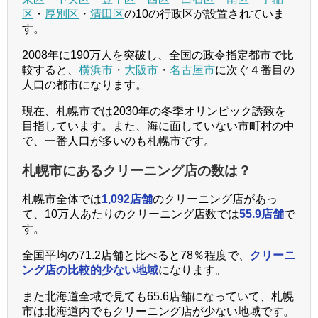
区
・
厚別区
・
清田区
の10の行政区が設置されていま
す。
2008年に190万人を突破し、全国の政令指定都市で比
較すると、
横浜市
・
大阪市
・
名古屋市
に次ぐ４番目の
人口の都市になります。
現在、札幌市では2030年の冬季オリンピック誘致を
目指しています。また、海に面していない市町村の中
で、一番人口が多いのも札幌市です。
札幌市にあるクリーニング店の数は？
札幌市全体では
1,092店舗
のクリーニング店があっ
て、10万人あたりのクリーニング店数では
55.9店舗
で
す。
全国平均の71.2店舗と比べると78％程度で、
クリーニ
ング店の比較的少ない地域
になります。
また北海道全域で見ても65.6店舗になっていて、札幌
市は北海道内でもクリーニング店が少ない地域です。