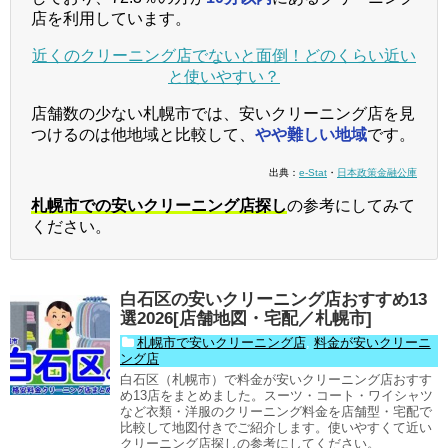
店を利用しています。
近くのクリーニング店でないと面倒！どのくらい近い
と使いやすい？
店舗数の少ない札幌市では、安いクリーニング店を見
つけるのは他地域と比較して、
やや難しい地域
です。
出典：
e-Stat
・
日本政策金融公庫
札幌市での安いクリーニング店探し
の参考にしてみて
ください。
白石区の安いクリーニング店おすすめ13
選2026[店舗地図・宅配／札幌市]
札幌市で安いクリーニング店
,
料金が安いクリーニ
ング店
白石区（札幌市）で料金が安いクリーニング店おすす
め13店をまとめました。スーツ・コート・ワイシャツ
など衣類・洋服のクリーニング料金を店舗型・宅配で
比較して地図付きでご紹介します。使いやすくて近い
クリーニング店探しの参考にしてください。