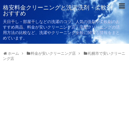
格安料金クリーニングと洗濯洗剤・柔軟剤
おすすめ
天日干し・部屋干しなどの洗濯のコツ、人気の洗剤や柔軟剤のお
すすめ商品、料金が安いクリーニング店・宅配クリーニングの活
用方法の比較など、洗濯やクリーニング全般に関する情報をまと
めています。
ホーム
料金が安いクリーニング店
札幌市で安いクリーニ
ング店