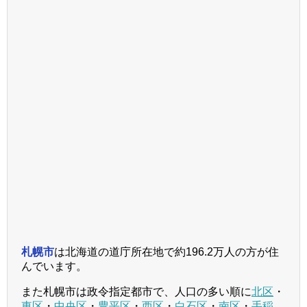
札幌市
は北海道の道庁所在地で約196.2万人の方が住
んでいます。
また札幌市は政令指定都市で、人口の多い順に
北区
・
東区
・
中央区
・
豊平区
・
西区
・
白石区
・
南区
・
手稲