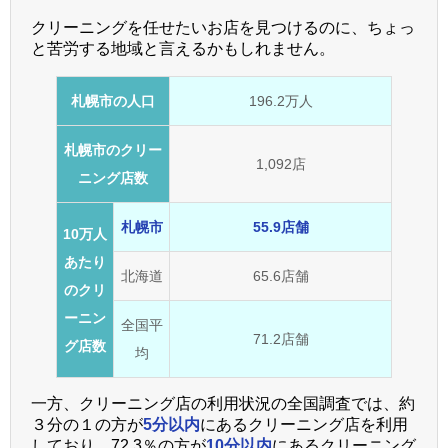
クリーニングを任せたいお店を見つけるのに、ちょっ
と苦労する地域と言えるかもしれません。
札幌市の人口
196.2万人
札幌市のクリー
1,092店
ニング店数
札幌市
55.9店舗
10万人
あたり
北海道
65.6店舗
のクリ
ーニン
全国平
71.2店舗
グ店数
均
一方、クリーニング店の利用状況の全国調査では、約
３分の１の方が
5分以内
にあるクリーニング店を利用
しており、72.3％の方が
10分以内
にあるクリーニング