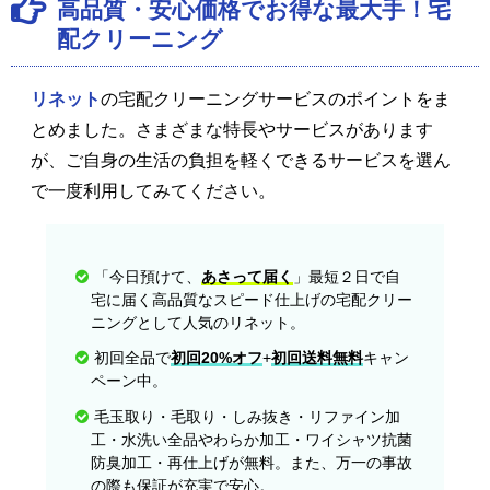
高品質・安心価格でお得な最大手！宅
配クリーニング
リネット
の宅配クリーニングサービスのポイントをま
とめました。さまざまな特長やサービスがあります
が、ご自身の生活の負担を軽くできるサービスを選ん
で一度利用してみてください。
「今日預けて、
あさって届く
」最短２日で自
宅に届く高品質なスピード仕上げの宅配クリー
ニングとして人気のリネット。
初回全品で
初回20%オフ
+
初回送料無料
キャン
ペーン中。
毛玉取り・毛取り・しみ抜き・リファイン加
工・水洗い全品やわらか加工・ワイシャツ抗菌
防臭加工・再仕上げが無料。また、万一の事故
の際も保証が充実で安心。