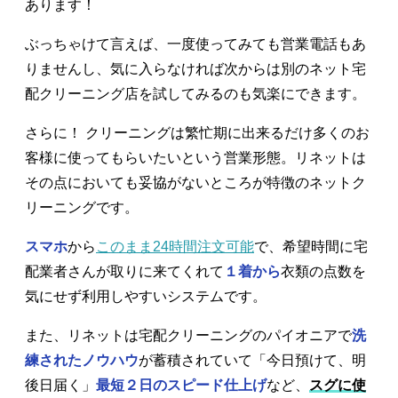
あります！
ぶっちゃけて言えば、一度使ってみても営業電話もあ
りませんし、気に入らなければ次からは別のネット宅
配クリーニング店を試してみるのも気楽にできます。
さらに！ クリーニングは繁忙期に出来るだけ多くのお
客様に使ってもらいたいという営業形態。リネットは
その点においても妥協がないところが特徴のネットク
リーニングです。
スマホ
から
このまま24時間注文可能
で、希望時間に宅
配業者さんが取りに来てくれて
１着から
衣類の点数を
気にせず利用しやすいシステムです。
また、リネットは宅配クリーニングのパイオニアで
洗
練されたノウハウ
が蓄積されていて「今日預けて、明
後日届く」
最短２日のスピード仕上げ
など、
スグに使