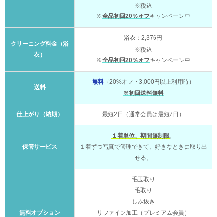
※税込
※
全品初回20％オフ
キャンペーン中
浴衣：2,376円
クリーニング料金（浴
※税込
衣）
※
全品初回20％オフ
キャンペーン中
無料
（20%オフ・3,000円以上利用時）
送料
※初回送料無料
仕上がり（納期）
最短2日（通常会員は最短7日）
１着単位、期間無制限
。
保管サービス
１着ずつ写真で管理できて、好きなときに取り出
せる。
毛玉取り
毛取り
しみ抜き
無料オプション
リファイン加工（プレミアム会員）