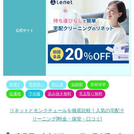
公式サイト
衣替え
普段使い
初心者
短納期
長期保管
低価格
子供服
染み抜き無料
毛玉取り無料
リネットとモンクチュールを徹底比較！人気の宅配ク
リーニング[料金・保管・口コミ]