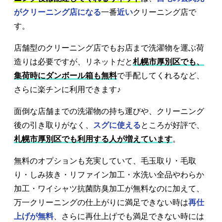
がクリーニング店になる
一番
近い
クリーニング店で
す。
店舗型のクリーニング店でもお店まで洗濯物を運ぶ荷
造りは必要ですが、リネットだと
札幌市厚別区でも、
集荷時にダンボール箱も無料
で手配してくれるなど、
さらに楽チンに利用できます♪
面倒な店舗までの洗濯物の持ち運びや、クリーニング
後の引き取りがなく、
スグに使える
ところが好評で、
札幌市厚別区でも利用する人が増えています
。
無料のオプションも充実していて、毛玉取り・毛取
り・しみ抜き・リファイン加工・水洗い全品やわらか
加工・ワイシャツ抗菌防臭加工が無料なのに加えて、
万一クリーニングの仕上がりに満足できない時は
再仕
上げが無料
、さらに再仕上げでも満足できない時には