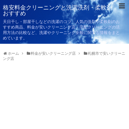
格安料金クリーニングと洗濯洗剤・柔軟剤
おすすめ
天日干し・部屋干しなどの洗濯のコツ、人気の洗剤や柔軟剤のお
すすめ商品、料金が安いクリーニング店・宅配クリーニングの活
用方法の比較など、洗濯やクリーニング全般に関する情報をまと
めています。
ホーム
料金が安いクリーニング店
札幌市で安いクリーニ
ング店