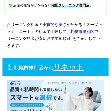
店舗の家賃がかからない
。
宅配クリーニング専門店
クリーニング料金の
実質的な安さ
が分かる「スーツ上
下」「コート」の料金で比較して、
札幌市厚別区
でク
リーニング
料金が安いおすすめ順9店
をご紹介してい
きます。
1.
リネット
札幌市厚別区から