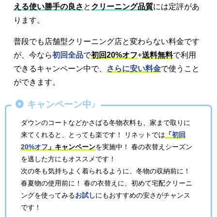
える使い勝手の良さ
と
クリーニング品質
には定評があ
ります。
普段でも店舗型クリーニング店と変わらない料金です
が、今なら
初回全品
で
初回20%オフ
+
送料無料
で利用
できるキャンペーン中で、
さらに安い料金
で使うこと
ができます。
キャンペーン中♪
ダウンのコートなどかさばる冬物衣料も、家まで取りに
来てくれると、とっても楽です！ リネットでは
「
初回
20%オフ
」キャンペーン
を実施中！ 春の衣替えシーズン
を逃した方にもオススメです！
次の冬も気持ちよく着られるように、冬物の収納前に！
春夏物の使用前に！ 春の衣替えに、初めて宅配クリーニ
ングを使ってみる
お試し
にもおすすめの安さがチャンス
です！