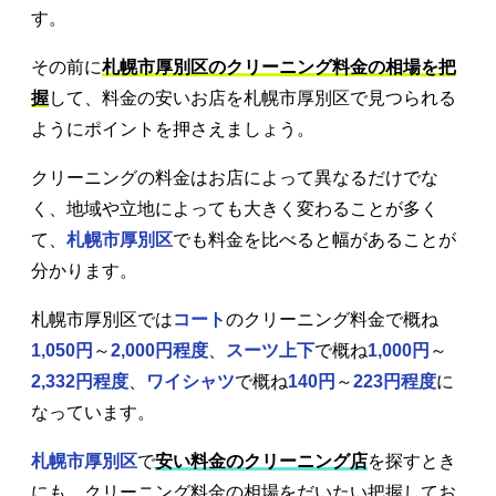
す。
その前に
札幌市厚別区のクリーニング料金の相場を把
握
して、料金の安いお店を札幌市厚別区で見つられる
ようにポイントを押さえましょう。
クリーニングの料金はお店によって異なるだけでな
く、地域や立地によっても大きく変わることが多く
て、
札幌市厚別区
でも料金を比べると幅があることが
分かります。
札幌市厚別区では
コート
のクリーニング料金で概ね
1,050円
～
2,000円程度
、
スーツ上下
で概ね
1,000円
～
2,332円程度
、
ワイシャツ
で概ね
140円
～
223円程度
に
なっています。
札幌市厚別区
で
安い料金のクリーニング店
を探すとき
にも、クリーニング料金の相場をだいたい把握してお