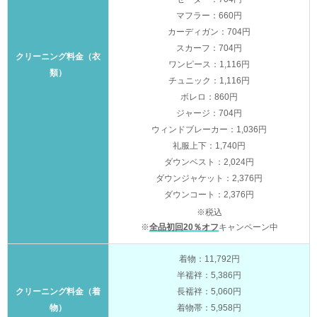
マフラー：660円
カーディガン：704円
スカーフ：704円
クリーニング料金（衣
ワンピース：1,116円
類）
チュニック：1,116円
ボレロ：860円
ジャージ：704円
ウィンドブレーカー：1,036円
礼服上下：1,740円
ダウンベスト：2,024円
ダウンジャケット：2,376円
ダウンコート：2,376円
※税込
※
全品初回20％オフ
キャンペーン中
着物：11,792円
半襦袢：5,386円
クリーニング料金（着
長襦袢：5,060円
物）
着物帯：5,958円