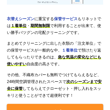
衣替えシーズン
に重宝する
保管サービス
もリネットで
は
１着単位
・
期間無制限
で利用することが出来て、使
い勝手バツグンの宅配クリーニングです。
まとめてクリーニングに出した衣類の「注文単位」で
の保管サービスが一般的な中、
１着単位
で預けたり返
してもらったりできるのは、
急な気温の変化などにも
使いやすい
自由度の高さです。
その他、不織布カバーも無料でつけてもらえるなど、
24時間空調管理されたスペースで
次のシーズンまで安
全に保管
してもらえてクローゼット・押し入れをスッ
キリと使うことができて超便利です！