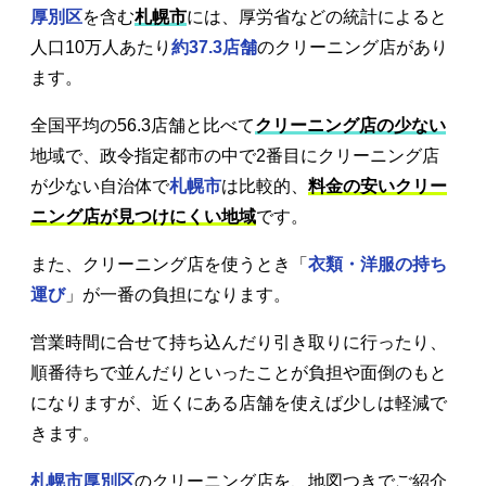
厚別区
を含む
札幌市
には、厚労省などの統計によると
人口10万人あたり
約37.3店舗
のクリーニング店があり
ます。
全国平均の56.3店舗と比べて
クリーニング店の少ない
地域で、政令指定都市の中で2番目にクリーニング店
が少ない自治体で
札幌市
は比較的、
料金の安いクリー
ニング店が見つけにくい地域
です。
また、クリーニング店を使うとき「
衣類・洋服の持ち
運び
」が一番の負担になります。
営業時間に合せて持ち込んだり引き取りに行ったり、
順番待ちで並んだりといったことが負担や面倒のもと
になりますが、近くにある店舗を使えば少しは軽減で
きます。
札幌市厚別区
のクリーニング店を、地図つきでご紹介