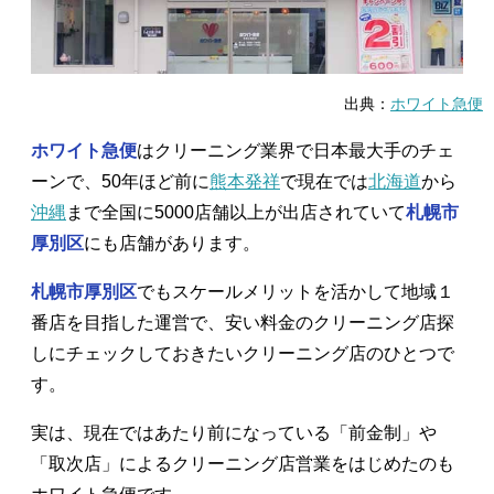
出典：
ホワイト急便
ホワイト急便
はクリーニング業界で日本最大手のチェ
ーンで、50年ほど前に
熊本発祥
で現在では
北海道
から
沖縄
まで全国に5000店舗以上が出店されていて
札幌市
厚別区
にも店舗があります。
札幌市厚別区
でもスケールメリットを活かして地域１
番店を目指した運営で、安い料金のクリーニング店探
しにチェックしておきたいクリーニング店のひとつで
す。
実は、現在ではあたり前になっている「前金制」や
「取次店」によるクリーニング店営業をはじめたのも