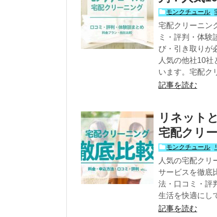
モンクチュール
,
宅配クリーニン
ミ・評判・体験
び・引き取りが
人気の他社10
います。宅配ク
記事を読む
リネット
宅配クリー
モンクチュール
,
人気の宅配クリ
サービスを徹底
法・口コミ・評
生活を快適にし
記事を読む