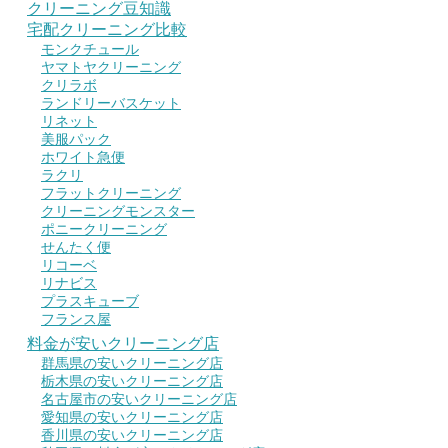
クリーニング豆知識
宅配クリーニング比較
モンクチュール
ヤマトヤクリーニング
クリラボ
ランドリーバスケット
リネット
美服パック
ホワイト急便
ラクリ
フラットクリーニング
クリーニングモンスター
ポニークリーニング
せんたく便
リコーベ
リナビス
プラスキューブ
フランス屋
料金が安いクリーニング店
群馬県の安いクリーニング店
栃木県の安いクリーニング店
名古屋市の安いクリーニング店
愛知県の安いクリーニング店
香川県の安いクリーニング店