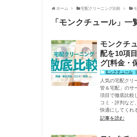
ホーム
宅配クリーニング比較
「
モンクチュール
」
一
モンクチ
配を10項
グ[料金・
モンクチュール
,
人気の宅配クリ
管＆宅配」のサー
項目で徹底比較
コミ・評判など
快適にしてくれ
記事を読む