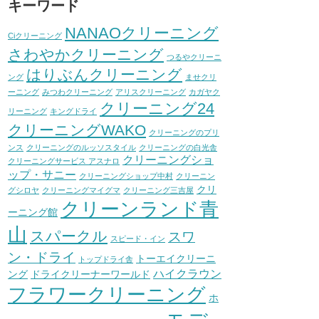
キーワード
NANAOクリーニング
Ciクリーニング
さわやかクリーニング
つるやクリーニ
はりぶんクリーニング
ング
ませクリ
ーニング
みつわクリーニング
アリスクリーニング
カガヤク
クリーニング24
リーニング
キングドライ
クリーニングWAKO
クリーニングのプリ
ンス
クリーニングのルッソスタイル
クリーニングの白光舎
クリーニングショ
クリーニングサービス アスナロ
ップ・サニー
クリーニングショップ中村
クリーニン
クリ
グシロヤ
クリーニングマイグマ
クリーニング三吉屋
クリーンランド青
ーニング館
山
スパークル
スワ
スピード・イン
ン・ドライ
トーエイクリーニ
トップドライ舎
ハイクラウン
ング
ドライクリーナーワールド
フラワークリーニング
ホ