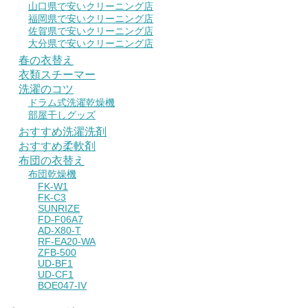
山口県で安いクリーニング店
福岡県で安いクリーニング店
佐賀県で安いクリーニング店
大分県で安いクリーニング店
春の衣替え
衣類スチーマー
洗濯のコツ
ドラム式洗濯乾燥機
部屋干しグッズ
おすすめ洗濯洗剤
おすすめ柔軟剤
布団の衣替え
布団乾燥機
FK-W1
FK-C3
SUNRIZE
FD-F06A7
AD-X80-T
RF-EA20-WA
ZFB-500
UD-BF1
UD-CF1
BOE047-IV