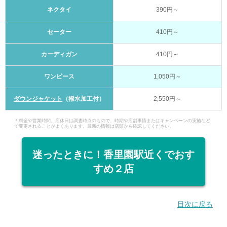
ネクタイ
390円～
セーター
410円～
カーディガン
410円～
ワンピース
1,050円～
ダウンジャケット
（撥水加工付）
2,550円～
＊料金や営業時間、店休日は調査時点のもので、時期や店舗事情またはキャンペーンの実施など
で変更されることがよくあります。最新の情報は店頭から確認してください。
迷ったときに！香里園駅近くでおす
すめ２店
目次に戻る