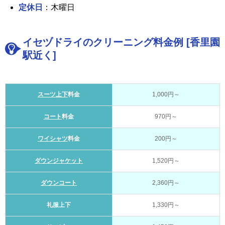
定休日
：木曜日
イセヅドライのクリーニング料金例 [香里園
駅近く]
スーツ上下
料金
1,000円～
コート
料金
970円～
ワイシャツ
料金
200円～
ダウンジャケット
1,520円～
ダウンコート
2,360円～
礼服上下
1,330円～