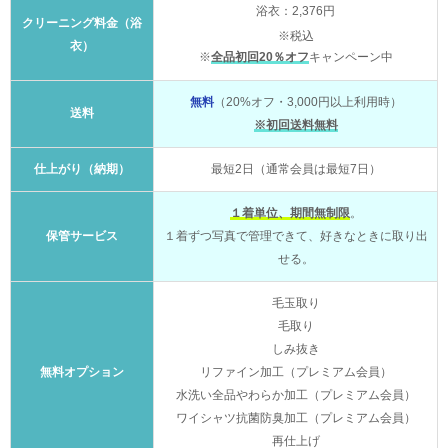
浴衣：2,376円
クリーニング料金（浴
※税込
衣）
※
全品初回20％オフ
キャンペーン中
無料
（20%オフ・3,000円以上利用時）
送料
※初回送料無料
仕上がり（納期）
最短2日（通常会員は最短7日）
１着単位、期間無制限
。
保管サービス
１着ずつ写真で管理できて、好きなときに取り出
せる。
毛玉取り
毛取り
しみ抜き
無料オプション
リファイン加工（プレミアム会員）
水洗い全品やわらか加工（プレミアム会員）
ワイシャツ抗菌防臭加工（プレミアム会員）
再仕上げ