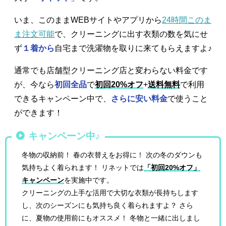
いま、このままWEBサイトやアプリから
24時間このま
ま注文可能
で、クリーニングに出す衣類の数を気にせ
ず
１着から
自宅まで洗濯物を取りに来てもらえますよ♪
通常でも店舗型クリーニング店と変わらない料金です
が、今なら
初回全品
で
初回20%オフ
+
送料無料
で利用
できるキャンペーン中で、
さらに安い料金
で使うこと
ができます！
キャンペーン中♪
冬物の収納前！ 春の衣替えをお得に！ 次の冬のダウンも
気持ちよく着られます！ リネットでは
「初回20%オフ」
キャンペーン
を実施中です。
クリーニングの上手な活用で大切な衣類が長持ちします
し、次のシーズンにも気持ち良く着られますよ？ さら
に、夏物の使用前にもオススメ！ 冬物と一緒に出しまし