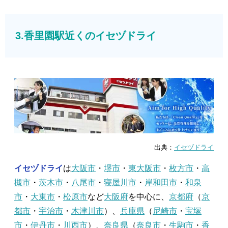
3.香里園駅近くのイセヅドライ
出典：
イセヅドライ
イセヅドライ
は
大阪市
・
堺市
・
東大阪市
・
枚方市
・
高
槻市
・
茨木市
・
八尾市
・
寝屋川市
・
岸和田市
・
和泉
市
・
大東市
・
松原市
など
大阪府
を中心に、
京都府
（
京
都市
・
宇治市
・
木津川市
）、
兵庫県
（
尼崎市
・
宝塚
市
・
伊丹市
・
川西市
）、
奈良県
（
奈良市
・
生駒市
・
香