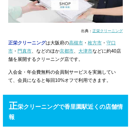
出典：
正栄クリーニング
正栄クリーニング
は大阪府の
高槻市
・
枚方市
・
守口
市
・
門真市
、などのほか
京都市
、
大津市
などに約40店
舗を展開するクリーニング店です。
入会金・年会費無料の会員制サービスを実施してい
て、会員になると毎回10%オフで利用できます。
正
栄クリーニングで香里園駅近くの店舗情
報