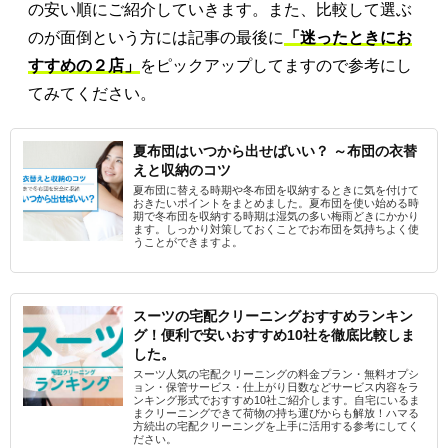
の安い順にご紹介していきます。また、比較して選ぶ
のが面倒という方には記事の最後に
「迷ったときにお
すすめの２店」
をピックアップしてますので参考にし
てみてください。
夏布団はいつから出せばいい？ ～布団の衣替
えと収納のコツ
夏布団に替える時期や冬布団を収納するときに気を付けて
おきたいポイントをまとめました。夏布団を使い始める時
期で冬布団を収納する時期は湿気の多い梅雨どきにかかり
ます。しっかり対策しておくことでお布団を気持ちよく使
うことができますよ。
スーツの宅配クリーニングおすすめランキン
グ！便利で安いおすすめ10社を徹底比較しま
した。
スーツ人気の宅配クリーニングの料金プラン・無料オプシ
ョン・保管サービス・仕上がり日数などサービス内容をラ
ンキング形式でおすすめ10社ご紹介します。自宅にいるま
まクリーニングできて荷物の持ち運びからも解放！ハマる
方続出の宅配クリーニングを上手に活用する参考にしてく
ださい。