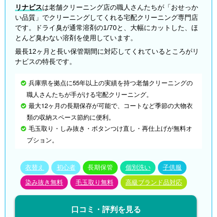
リナビス
は老舗クリーニング店の職人さんたちが「おせっか
い品質」でクリーニングしてくれる宅配クリーニング専門店
です。ドライ臭が通常溶剤の1/70と、大幅にカットした、ほ
とんど臭わない溶剤を使用しています。
最長12ヶ月と長い保管期間に対応してくれているところがリ
ナビスの特長です。
兵庫県を拠点に55年以上の実績を持つ老舗クリーニングの
職人さんたちが手がける宅配クリーニング。
最大12ヶ月の長期保存が可能で、コートなど季節の大物衣
類の収納スペース節約に便利。
毛玉取り・しみ抜き・ボタンつけ直し・再仕上げが無料オ
プション。
衣替え
初心者
長期保管
個別洗い
子供服
染み抜き無料
毛玉取り無料
高級ブランド品対応
口コミ・評判を見る