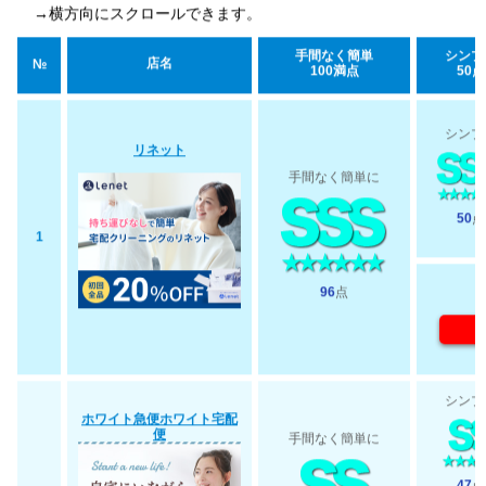
→横方向にスクロールできます。
手間なく簡単
シンプ
店名
№
100満点
50点
シンプ
リネット
手間なく簡単に
50
点
1
96
点
シンプ
ホワイト急便ホワイト宅配
便
手間なく簡単に