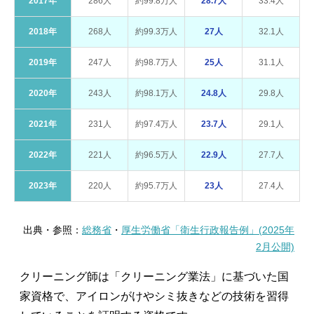
2017年
286人
約99.8万人
28.7人
33.4人
2018年
268人
約99.3万人
27人
32.1人
2019年
247人
約98.7万人
25人
31.1人
2020年
243人
約98.1万人
24.8人
29.8人
2021年
231人
約97.4万人
23.7人
29.1人
2022年
221人
約96.5万人
22.9人
27.7人
2023年
220人
約95.7万人
23人
27.4人
出典・参照：
総務省
・
厚生労働省「衛生行政報告例」(2025年
2月公開)
クリーニング師は「クリーニング業法」に基づいた国
家資格で、アイロンがけやシミ抜きなどの技術を習得