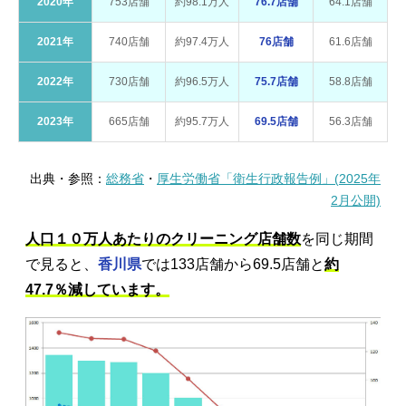
2020年
753店舗
約98.1万人
76.7店舗
64.1店舗
2021年
740店舗
約97.4万人
76店舗
61.6店舗
2022年
730店舗
約96.5万人
75.7店舗
58.8店舗
2023年
665店舗
約95.7万人
69.5店舗
56.3店舗
出典・参照：
総務省
・
厚生労働省「衛生行政報告例」(2025年
2月公開)
人口１０万人あたりのクリーニング店舗数
を同じ期間
で見ると、
香川県
では133店舗から69.5店舗と
約
47.7％減しています。