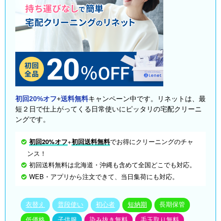
初回20%オフ
+
送料無料
キャンペーン中です。リネットは、最
短２日で仕上がってくる日常使いにピッタリの宅配クリーニ
ングです。
初回20%オフ
+
初回送料無料
でお得にクリーニングのチャ
ンス！
初回送料無料は北海道・沖縄も含めて全国どこでも対応。
WEB・アプリから注文できて、当日集荷にも対応。
衣替え
普段使い
初心者
短納期
長期保管
低価格
子供服
染み抜き無料
毛玉取り無料