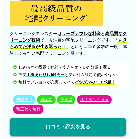
クリーニングモンスターは
リーズナブルな料金
と
高品質なク
リーニング技術
で、今注目の宅配クリーニングです。「
あき
らめてた洋服が生き返った！
」という口コミ多数の一度、体
験してみたい宅配クリーニング店です。
しみ抜きが得意で他社であきらめていた洋服も蘇る！
最安
１着あたり1,166円～
と安い料金設定で使いやすい。
無料オプションが充実していて
バツグンのコスパ感！
普段使い
短納期
低価格
不入流シミ抜き
毛玉取り無料
口コミ・評判を見る