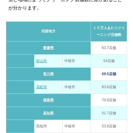
が分かります。
１０万人あたりクリ
四国地方
ーニング店舗数
愛媛県
63.7店舗
松山市
中核市
54店舗
香川県
69.5店舗
高松市
中核市
83.8店舗
徳島県
70.8店舗
高知県
51.7店舗
高知市
中核市
53.8店舗