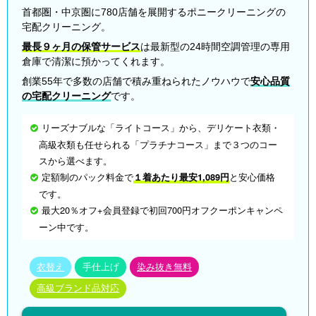
首都圏・中京圏に780店舗を展開するポニークリーニングの
宅配クリーニング。
最長９ヶ月の保管サービス
は最新型の24時間空調管理の専用
倉庫で清潔に預かってくれます。
創業55年で多数の店舗で積み重ねられたノウハウで
安心品質
の宅配クリーニング
です。
リーズナブルな「ライトコース」から、デリケート衣類・
高級衣類も任せられる「プラチナコース」まで３つのコー
スから選べます。
定額制のパック料金で
１着あたり最安1,089円
と安心価格
です。
最大20％オフ+会員登録で初回700円オフクーポンキャンペ
ーン中です。
衣替え
手仕上げ
染み抜き無料
高級ブランド品対応