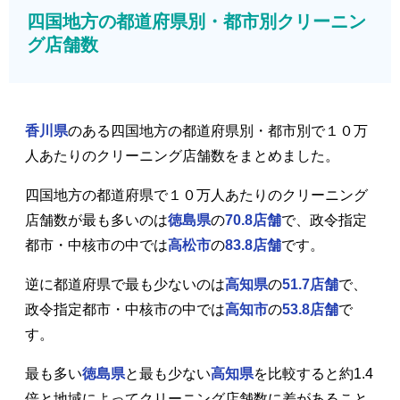
四国地方の都道府県別・都市別クリーニン
グ店舗数
香川県
のある四国地方の都道府県別・都市別で１０万
人あたりのクリーニング店舗数をまとめました。
四国地方の都道府県で１０万人あたりのクリーニング
店舗数が最も多いのは
徳島県
の
70.8店舗
で、政令指定
都市・中核市の中では
高松市
の
83.8店舗
です。
逆に都道府県で最も少ないのは
高知県
の
51.7店舗
で、
政令指定都市・中核市の中では
高知市
の
53.8店舗
で
す。
最も多い
徳島県
と最も少ない
高知県
を比較すると約1.4
倍と地域によってクリーニング店舗数に差があること