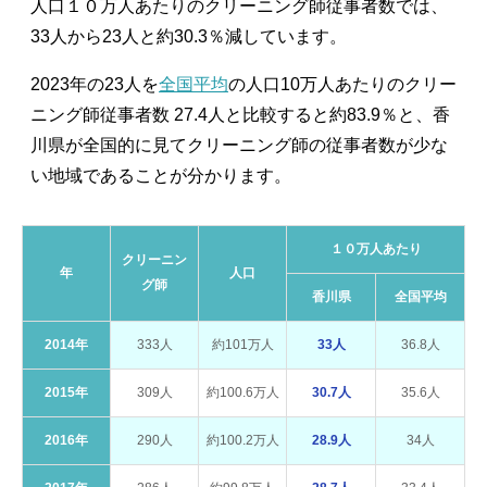
人口１０万人あたりのクリーニング師従事者数では、
33人から23人と約30.3％減しています。
2023年の23人を
全国平均
の人口10万人あたりのクリー
ニング師従事者数 27.4人と比較すると約83.9％と、香
川県が全国的に見てクリーニング師の従事者数が少な
い地域であることが分かります。
１０万人あたり
クリーニン
年
人口
グ師
香川県
全国平均
2014年
333人
約101万人
33人
36.8人
2015年
309人
約100.6万人
30.7人
35.6人
2016年
290人
約100.2万人
28.9人
34人