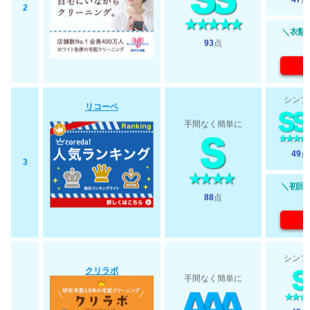
47
点
2
＼衣類最
93
点
シンプ
リコーベ
手間なく簡単に
49
点
3
＼初回2
88
点
シンプ
クリラボ
手間なく簡単に